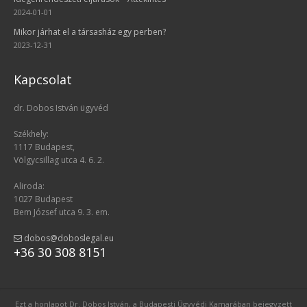
2024-01-01
Mikor járhat el a társasház egy perben?
2023-12-31
Kapcsolat
dr. Dobos István ügyvéd
Székhely:
1117 Budapest,
Völgycsillag utca 4. 6. 2.
Aliroda:
1027 Budapest
Bem József utca 9. 3. em.
dobos@doboslegal.eu
+36 30 308 8151
Ezt a honlapot Dr. Dobos István, a Budapesti Ügyvédi Kamarában bejegyzett