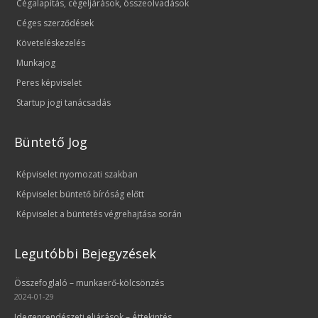
Cégalapítás, cégeljárások, összeolvadások
Céges szerződések
Követeléskezelés
Munkajog
Peres képviselet
Startup jogi tanácsadás
Büntető Jog
Képviselet nyomozati szakban
Képviselet büntető bíróság előtt
Képviselet a büntetés végrehajtása során
Legutóbbi Bejegyzések
Összefoglaló – munkaerő-kölcsönzés
2024-01-29
Idegenrendészeti eljárások – Áttekintés