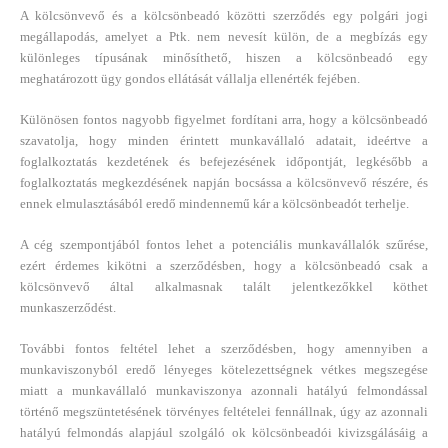
A kölcsönvevő és a kölcsönbeadó közötti szerződés egy polgári jogi
megállapodás, amelyet a Ptk. nem nevesít külön, de a megbízás egy
különleges típusának minősíthető, hiszen a kölcsönbeadó egy
meghatározott ügy gondos ellátását vállalja ellenérték fejében.
Különösen fontos nagyobb figyelmet fordítani arra, hogy a kölcsönbeadó
szavatolja, hogy minden érintett munkavállaló adatait, ideértve a
foglalkoztatás kezdetének és befejezésének időpontját, legkésőbb a
foglalkoztatás megkezdésének napján bocsássa a kölcsönvevő részére, és
ennek elmulasztásából eredő mindennemű kár a kölcsönbeadót terhelje.
A cég szempontjából fontos lehet a potenciális munkavállalók szűrése,
ezért érdemes kikötni a szerződésben, hogy a kölcsönbeadó csak a
kölcsönvevő által alkalmasnak talált jelentkezőkkel köthet
munkaszerződést.
További fontos feltétel lehet a szerződésben, hogy amennyiben a
munkaviszonyból eredő lényeges kötelezettségnek vétkes megszegése
miatt a munkavállaló munkaviszonya azonnali hatályú felmondással
történő megszüntetésének törvényes feltételei fennállnak, úgy az azonnali
hatályú felmondás alapjául szolgáló ok kölcsönbeadói kivizsgálásáig a