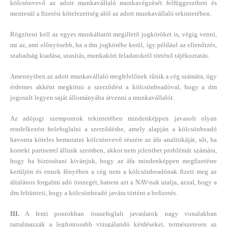
kölcsönvevő az adott munkavállaló munkavégzését felfüggesztheti és
mentesül a fizetési kötelezettség alól az adott munkavállaló tekintetében.
Rögzíteni kell az egyes munkáltatót megillető jogköröket is, végig venni,
mi az, ami előnyösebb, ha a dm jogkörébe kerül, így például az ellenőrzés,
szabadság kiadása, utasítás, munkaköri feladatokról történő tájékoztatás.
Amennyiben az adott munkavállaló megfelelőnek tűnik a cég számára, úgy
érdemes akként megkötni a szerződést a kölcsönbeadóval, hogy a dm
jogosult legyen saját állományába átvenni a munkavállalót.
Az adójogi szempontok tekintetében mindenképpen javasolt olyan
rendelkezést belefoglalni a szerződésbe, amely alapján a kölcsönbeadó
havonta köteles bemutatni kölcsönvevő részére az áfa analitikáját, sőt, ha
korrekt partnerrel állunk szemben, akkor nem jelenthet problémát számára,
hogy ha biztosítani kívánjuk, hogy az áfa mindenképpen megfizetésre
kerüljön és ennek fényében a cég nem a kölcsönbeadónak fizeti meg az
általános forgalmi adó összegét, hanem azt a NAV-nak utalja, azzal, hogy a
dm feltünteti, hogy a kölcsönbeadó javára történt a befizetés.
III.
A fenti pontokban összefoglalt javaslatok nagy vonalakban
tartalmazzák a legfontosabb vizsgálandó kérdéseket, természetesen az