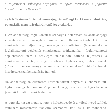
a teljesítéshez szükséges anyagokat és egyéb termékeket a jogosult
bocsátotta rendelkezésre.
”
2) A Kölcsönvevőt érintő munkajogi és adójogi kockázatok felmérése,
potenciális megoldások, irányadó joggyakorlat
I. Az adóhatóság foglalkoztatási szabályok betartására és azok adójogi
vonzatára irányuló vizsgálata tekintetében az ellenőrzések többek között a
munkaviszony teljes vagy részleges eltitkolásának (feketemunka –
foglalkoztatotti bejelentés elmulasztása, szürkemunka – foglalkoztatotti
bejelentésnek nem a tényleges munkaidőre történő teljesítése); a
munkaviszonyok teljes vagy részleges leplezésének, palástolásának
(bújtatott munkaviszony); valamint a fiktív munkaerő kölcsönzésének
kiszűrésére, szankcionálására irányul.
Az adóhatóság az ellenőrzés körében főként helyszíni ellenőrzést tart,
legtöbbször „véletlenszerűen” jelennek meg, ezzel az esetleges be nem
jelentett foglalkoztatást felderítve.
A joggyakorlat azt mutatja, hogy a kölcsönbeadó és a kölcsönvevő színlelt
munkaerő-kölcsönzésre irányuló szerződést köt, és a kölcsönbeadó,