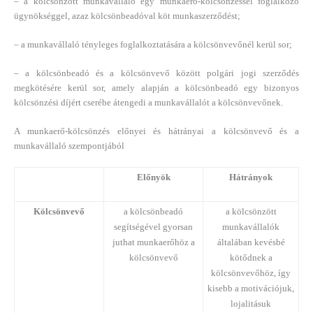
– a kölcsönzött munkavállaló egy munkaerő-kölcsönzéssel foglalkozó
ügynökséggel, azaz kölcsönbeadóval köt munkaszerződést;
– a munkavállaló tényleges foglalkoztatására a kölcsönvevőnél kerül sor;
– a kölcsönbeadó és a kölcsönvevő között polgári jogi szerződés
megkötésére kerül sor, amely alapján a kölcsönbeadó egy bizonyos
kölcsönzési díjért cserébe átengedi a munkavállalót a kölcsönvevőnek.
A munkaerő-kölcsönzés előnyei és hátrányai a kölcsönvevő és a
munkavállaló szempontjából
Előnyök
Hátrányok
Kölcsönvevő
a kölcsönbeadó
a kölcsönzött
segítségével gyorsan
munkavállalók
juthat munkaerőhöz a
általában kevésbé
kölcsönvevő
kötődnek a
kölcsönvevőhöz, így
kisebb a motivációjuk,
lojalitásuk