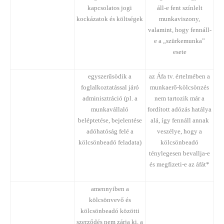
kapcsolatos jogi
áll-e fent színlelt
kockázatok és költségek
munkaviszony,
valamint, hogy fennáll-
e a „szürkemunka”
esete
egyszerűsödik a
az Áfa tv. értelmében a
foglalkoztatással járó
munkaerő-kölcsönzés
adminisztráció (pl. a
nem tartozik már a
munkavállaló
fordított adózás hatálya
beléptetése, bejelentése
alá, így fennáll annak
adóhatóság felé a
veszélye, hogy a
kölcsönbeadó feladata)
kölcsönbeadó
ténylegesen bevallja-e
és megfizeti-e az áfát*
amennyiben a
kölcsönvevő és
kölcsönbeadó közötti
szerződés nem zárja ki, a