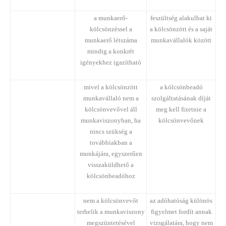
a munkaerő-
feszültség alakulhat ki
kölcsönzéssel a
a kölcsönzött és a saját
munkaerő létszáma
munkavállalók között
mindig a konkrét
igényekhez igazítható
mivel a kölcsönzött
a kölcsönbeadó
munkavállaló nem a
szolgáltatásának díját
kölcsönvevővel áll
meg kell fizetnie a
munkaviszonyban, ha
kölcsönvevőnek
nincs szükség a
továbbiakban a
munkájára, egyszerűen
visszaküldhető a
kölcsönbeadóhoz
nem a kölcsönvevőt
az adóhatóság különös
terhelik a munkaviszony
figyelmet fordít annak
megszüntetésével
vizsgálatára, hogy nem