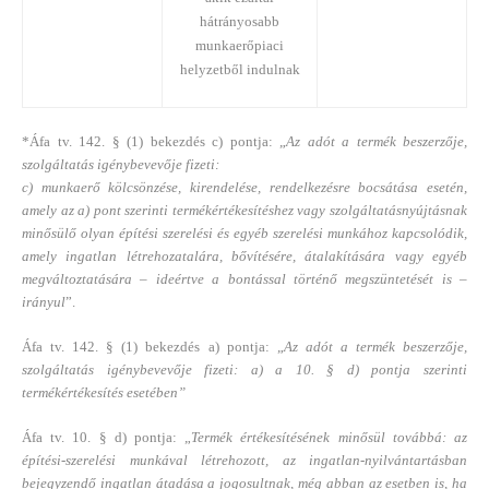
hátrányosabb
munkaerőpiaci
helyzetből indulnak
*Áfa tv. 142. § (1) bekezdés c) pontja: „
Az adót a termék beszerzője,
szolgáltatás igénybevevője fizeti:
c) munkaerő kölcsönzése, kirendelése, rendelkezésre bocsátása esetén,
amely az a) pont szerinti termékértékesítéshez vagy szolgáltatásnyújtásnak
minősülő olyan építési szerelési és egyéb szerelési munkához kapcsolódik,
amely ingatlan létrehozatalára, bővítésére, átalakítására vagy egyéb
megváltoztatására – ideértve a bontással történő megszüntetését is –
irányul
”.
Áfa tv. 142. § (1) bekezdés a) pontja: „
Az adót a termék beszerzője,
szolgáltatás igénybevevője fizeti: a) a 10. § d) pontja szerinti
termékértékesítés esetében”
Áfa tv. 10. § d) pontja: „
Termék értékesítésének minősül továbbá: az
építési-szerelési munkával létrehozott, az ingatlan-nyilvántartásban
bejegyzendő ingatlan átadása a jogosultnak, még abban az esetben is, ha