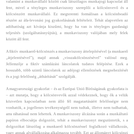
valamint a munkavállaló között csak látszólagos munkajogi kapcsolat áll
fent, mivel a tényleges munkaviszony szereplői a kölcsönvevő és a
kölcsönzött munkavállaló. Ez megteremti formálisan a kölcsönbeadó
részére az áfa-levonási jog gyakorlásának feltételeit. Tehát alapvetően az
adóhatóság azt kívánja kiszűrni, hogy ha van is tényleges gazdasági
teljesítés (szolgáltatásnyújtás), a munkaviszony valójában mely felek
között áll fent.
A fiktív munkaerő-kölcsönzés a munkaviszony áttelepítésével (a munkaerő
„átjelentésével”), majd annak „visszakölcsönzésével” valósul meg.
Jellemzője a fiktív számlázási láncolatok tudatos felépítése. Ezek a
hosszabb, több szintű láncolatok az adójogi ellenőrzések megnehezítését
és a jogi felelősség „áthárítását” szolgálják.
A magyarországi gyakorlat – és az Európai Unió Bíróságának gyakorlata is
– azt mutatja, hogy a kölcsönvevők azzal védekeznek, hogy ők a velük
közvetlen kapcsolatban nem álló fél magatartásáért felelősségre nem
vonhatók, a jogellenes tevékenységről nem tudtak, illetve nem tudhattak,
arra ráhatással nem lehettek. A munkaviszony álcázása során a munkáltató
papíron elbocsátja dolgozóit, tehát a munkaviszonyt megszüntetik, s a
dolgozókat látszólag a munkaerő kölcsönzéssel foglalkozó vállalkozás,
vagy annak alvállalkozása alkalmazza tovább. Ezt az állományt kölcsönzi