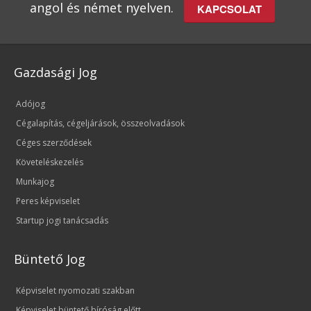
angol és német nyelven.
KAPCSOLAT
Gazdasági Jog
Adójog
Cégalapítás, cégeljárások, összeolvadások
Céges szerződések
Követeléskezelés
Munkajog
Peres képviselet
Startup jogi tanácsadás
Büntető Jog
Képviselet nyomozati szakban
Képviselet büntető bíróság előtt