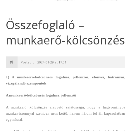
Összefoglaló –
munkaerő-kölcsönzés
Posted on 2024-01-29 at 17:01
1) A munkaerő-kölcsönzés fogalma, jellemzői, előnyei, hátrányai,
vizsgálandó szempontok
A munkaerő-kölcsönzés fogalma, jellemzői
A munkaerő kölcsönzés alapvető sajátossága, hogy a hagyományos
munkaviszonnyal szemben nem kettő, hanem három fél áll kapcsolatban
egymással: