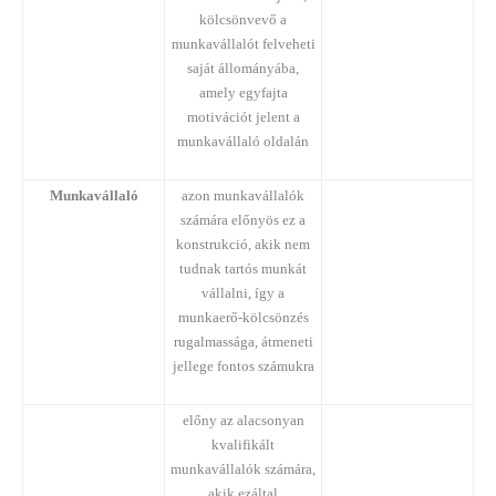
kölcsönvevő a
munkavállalót felveheti
saját állományába,
amely egyfajta
motivációt jelent a
munkavállaló oldalán
Munkavállaló
azon munkavállalók
számára előnyös ez a
konstrukció, akik nem
tudnak tartós munkát
vállalni, így a
munkaerő-kölcsönzés
rugalmassága, átmeneti
jellege fontos számukra
előny az alacsonyan
kvalifikált
munkavállalók számára,
akik ezáltal