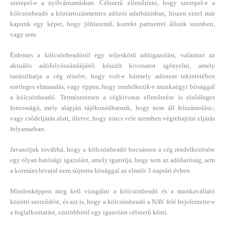
szerepel-e a nyilvántartásban. Célszerű ellenőrizni, hogy szerepel-e a
kölcsönbeadó a köztartozásmentes adózói adatbázisban, hiszen ezzel már
kapunk egy képet, hogy jóhiszemű, korrekt partnerrel állunk szemben,
vagy sem.
Érdemes a kölcsönbeadótól egy teljeskörű adóigazolást, valamint az
aktuális adófolyószámlájáról készült kivonatot igényelni, amely
tanúsíthatja a cég részére, hogy volt-e bármely adónem tekintetében
esetleges elmaradás, vagy éppen, hogy rendelkezik-e munkaügyi bírsággal
a kölcsönbeadó. Természetesen a cégkivonat ellenőrzése is elsődleges
fontosságú, mely alapján tájékozódhatunk, hogy nem áll felszámolási-,
vagy csődeljárás alatt, illetve, hogy nincs vele szemben végrehajtási eljárás
folyamatban.
Javasoljuk továbbá, hogy a kölcsönbeadó bocsásson a cég rendelkezésére
egy olyan hatósági igazolást, amely igazolja, hogy sem az adóhatóság, sem
a kormányhivatal nem sújtotta bírsággal az elmúlt 3 naptári évben.
Mindenképpen meg kell vizsgálni a kölcsönbeadó és a munkavállaló
közötti szerződést, és azt is, hogy a kölcsönbeadó a NAV felé bejelentette-e
a foglalkoztatást, ezutóbbiról egy igazolást célszerű kérni.