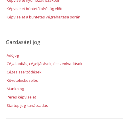
Képviselet nyomozati szakban
Képviselet büntető bíróság előtt
Képviselet a büntetés végrehajtása során
Gazdasági jog
Adójog
Cégalapítás, cégeljárások, összeolvadások
Céges szerződések
Követeléskezelés
Munkajog
Peres képviselet
Startup jogi tanácsadás