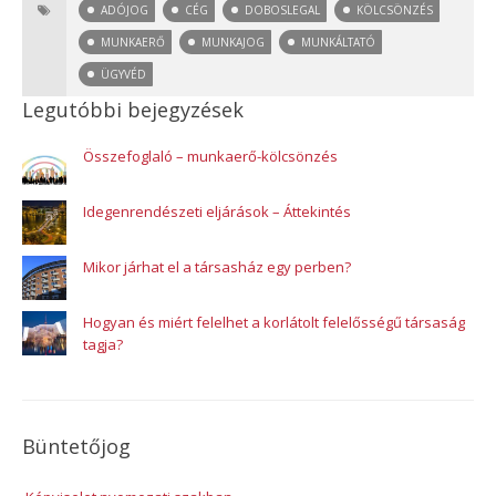
ADÓJOG
CÉG
DOBOSLEGAL
KÖLCSÖNZÉS
MUNKAERŐ
MUNKAJOG
MUNKÁLTATÓ
ÜGYVÉD
Legutóbbi bejegyzések
Összefoglaló – munkaerő-kölcsönzés
Idegenrendészeti eljárások – Áttekintés
Mikor járhat el a társasház egy perben?
Hogyan és miért felelhet a korlátolt felelősségű társaság
tagja?
Büntetőjog