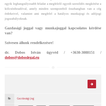
egyik leghangsúlyosabb feladat a megfelelő egyedi szerződés megkötése a
kölcsönbeadóval, amely minden szempontból összhangban van a cég
érdekeivel, valamint ami megfelel a hatályos munkajogi és adójogi
jogszabályoknak.
Gazdasági joggal vagy munkajoggal kapcsolatos kérdése
van?
Szívesen állunk rendelkezésre!
dr. Dobos István ügyvéd / +3630-3088151 /
dobos@doboslegal.eu
Gazdasági Jog