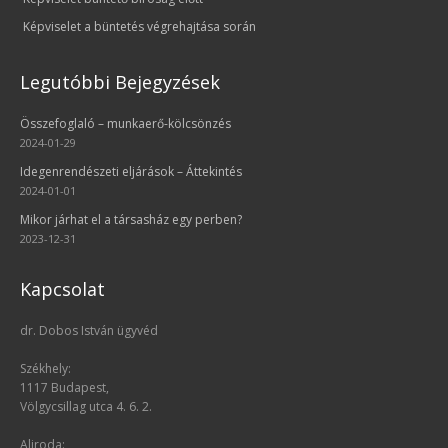
Képviselet a büntetés végrehajtása során
Legutóbbi Bejegyzések
Összefoglaló – munkaerő-kölcsönzés
2024-01-29
Idegenrendészeti eljárások – Áttekintés
2024-01-01
Mikor járhat el a társasház egy perben?
2023-12-31
Kapcsolat
dr. Dobos István ügyvéd
Székhely:
1117 Budapest,
Völgycsillag utca 4. 6. 2.
Aliroda: