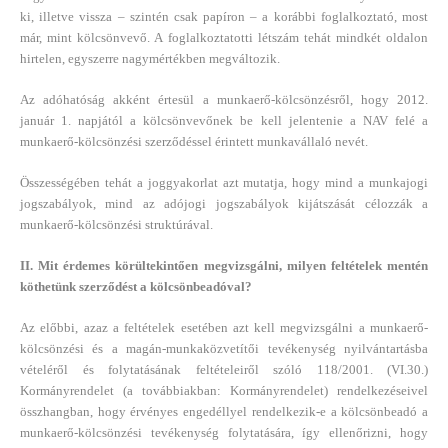
ki, illetve vissza – szintén csak papíron – a korábbi foglalkoztató, most
már, mint kölcsönvevő. A foglalkoztatotti létszám tehát mindkét oldalon
hirtelen, egyszerre nagymértékben megváltozik.
Az adóhatóság akként értesül a munkaerő-kölcsönzésről, hogy 2012.
január 1. napjától a kölcsönvevőnek be kell jelentenie a NAV felé a
munkaerő-kölcsönzési szerződéssel érintett munkavállaló nevét.
Összességében tehát a joggyakorlat azt mutatja, hogy mind a munkajogi
jogszabályok, mind az adójogi jogszabályok kijátszását célozzák a
munkaerő-kölcsönzési struktúrával.
II. Mit érdemes körültekintően megvizsgálni, milyen feltételek mentén
köthetünk szerződést a kölcsönbeadóval?
Az előbbi, azaz a feltételek esetében azt kell megvizsgálni a munkaerő-
kölcsönzési és a magán-munkaközvetítői tevékenység nyilvántartásba
vételéről és folytatásának feltételeiről szóló 118/2001. (VI.30.)
Kormányrendelet (a továbbiakban: Kormányrendelet) rendelkezéseivel
összhangban, hogy érvényes engedéllyel rendelkezik-e a kölcsönbeadó a
munkaerő-kölcsönzési tevékenység folytatására, így ellenőrizni, hogy