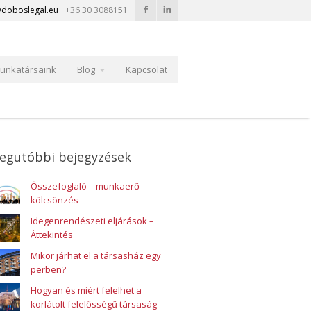
doboslegal.eu
+36 30 3088151
unkatársaink
Blog
Kapcsolat
egutóbbi bejegyzések
Összefoglaló – munkaerő-
kölcsönzés
Idegenrendészeti eljárások –
Áttekintés
Mikor járhat el a társasház egy
perben?
Hogyan és miért felelhet a
korlátolt felelősségű társaság