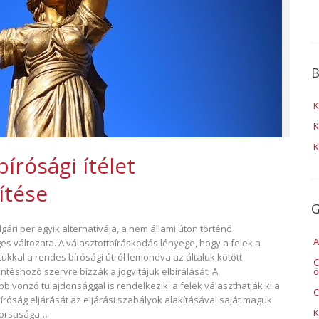
B
K
K
K
bírósági ítélet
ítése
G
gári per egyik alternatívája, a nem állami úton történő
A
es változata. A választottbíráskodás lényege, hogy a felek a
ukkal a rendes bírósági útról lemondva az általuk kötött
C
ntéshozó szervre bízzák a jogvitájuk elbírálását. A
ö
öbb vonzó tulajdonsággal is rendelkezik: a felek választhatják ki a
C
róság eljárását az eljárási szabályok alakításával saját maguk
K
gyorsasága…