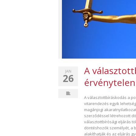
A választott
JAN
26
érvénytelen
A választottbíráskodás a pol
vitarendezés egyik lehetség
magánjogi akaratnyilatkozat
szerződéssel létrehozott dö
választottbírósági eljárás t
döntéshozók személyét, a bí
alakíthatják és az eljárás 