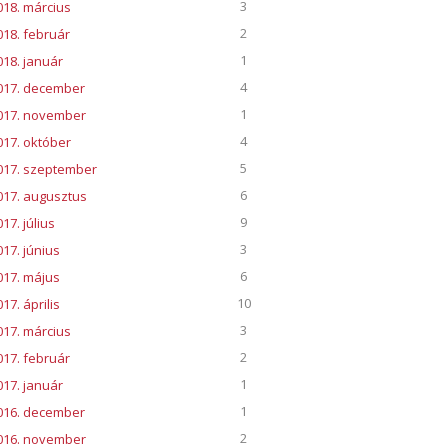
3
018. március
2
018. február
1
018. január
4
017. december
1
017. november
4
017. október
5
017. szeptember
6
017. augusztus
9
17. július
3
017. június
6
017. május
10
17. április
3
017. március
2
017. február
1
017. január
1
016. december
2
016. november