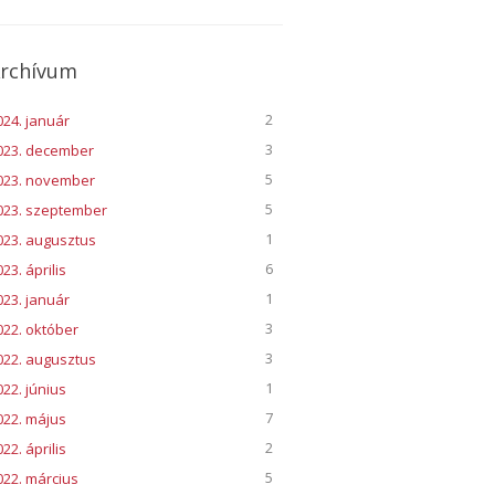
rchívum
2
024. január
3
023. december
5
023. november
5
023. szeptember
1
023. augusztus
6
23. április
1
023. január
3
022. október
3
022. augusztus
1
022. június
7
022. május
2
22. április
5
022. március