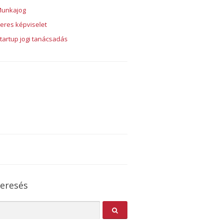
unkajog
eres képviselet
tartup jogi tanácsadás
eresés