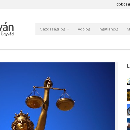
dobos@
Gazdasági jog
Adójog
Ingatlanjog
M
L