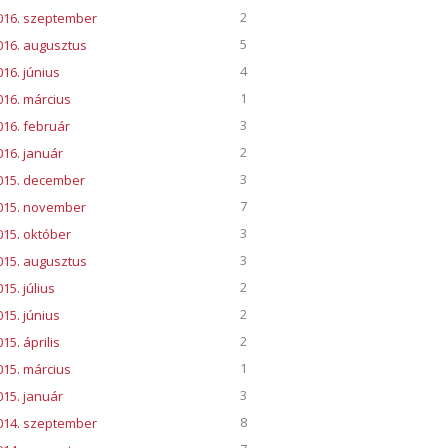
2
016. szeptember
5
016. augusztus
4
016. június
1
016. március
3
016. február
2
016. január
3
015. december
7
015. november
3
015. október
3
015. augusztus
2
15. július
2
015. június
2
15. április
1
015. március
3
015. január
8
014. szeptember