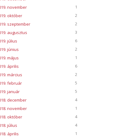
1
019. november
2
019. október
2
019. szeptember
3
019. augusztus
6
19. július
2
019. június
1
019. május
6
19. április
2
019. március
5
019. február
5
019. január
4
018. december
1
018. november
4
018. október
4
18. július
1
18. április