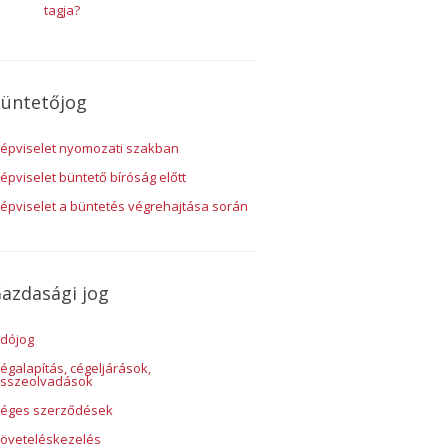
tagja?
üntetőjog
épviselet nyomozati szakban
épviselet büntető bíróság előtt
épviselet a büntetés végrehajtása során
azdasági jog
dójog
égalapítás, cégeljárások,
sszeolvadások
éges szerződések
öveteléskezelés