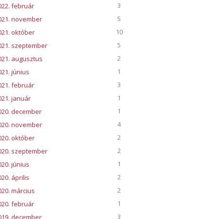
3
022. február
5
021. november
10
021. október
5
021. szeptember
2
021. augusztus
1
021. június
3
021. február
1
021. január
1
020. december
4
020. november
2
020. október
2
020. szeptember
1
020. június
2
20. április
2
020. március
1
020. február
3
019. december