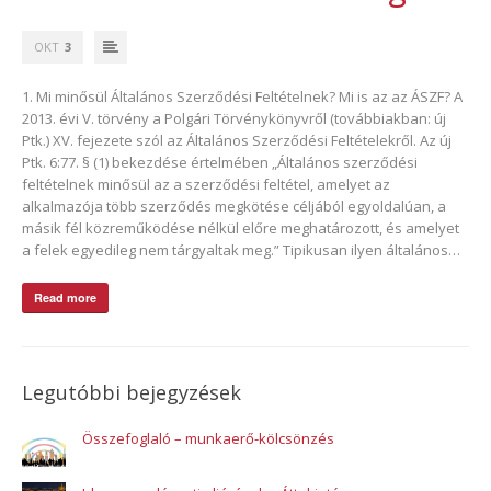
OKT
3
1. Mi minősül Általános Szerződési Feltételnek? Mi is az az ÁSZF? A
2013. évi V. törvény a Polgári Törvénykönyvről (továbbiakban: új
Ptk.) XV. fejezete szól az Általános Szerződési Feltételekről. Az új
Ptk. 6:77. § (1) bekezdése értelmében „Általános szerződési
feltételnek minősül az a szerződési feltétel, amelyet az
alkalmazója több szerződés megkötése céljából egyoldalúan, a
másik fél közreműködése nélkül előre meghatározott, és amelyet
a felek egyedileg nem tárgyaltak meg.” Tipikusan ilyen általános…
Read more
Legutóbbi bejegyzések
Összefoglaló – munkaerő-kölcsönzés