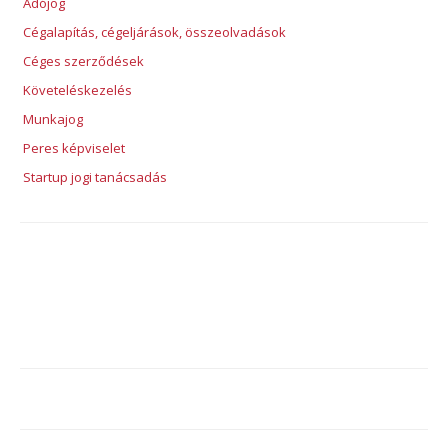
Adójog
Cégalapítás, cégeljárások, összeolvadások
Céges szerződések
Követeléskezelés
Munkajog
Peres képviselet
Startup jogi tanácsadás