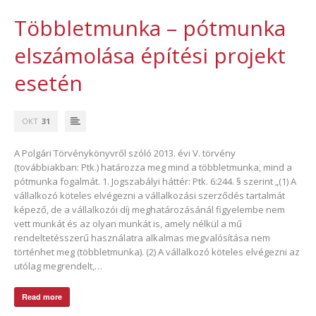
Többletmunka – pótmunka
elszámolása építési projekt
esetén
OKT
31
A Polgári Törvénykönyvről szóló 2013. évi V. törvény
(továbbiakban: Ptk.) határozza meg mind a többletmunka, mind a
pótmunka fogalmát. 1. Jogszabályi háttér: Ptk. 6:244. § szerint „(1) A
vállalkozó köteles elvégezni a vállalkozási szerződés tartalmát
képező, de a vállalkozói díj meghatározásánál figyelembe nem
vett munkát és az olyan munkát is, amely nélkül a mű
rendeltetésszerű használatra alkalmas megvalósítása nem
történhet meg (többletmunka). (2) A vállalkozó köteles elvégezni az
utólag megrendelt,…
Read more