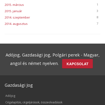
1
2015. március
3
2015. január
8
2014. szeptember
7
2014. augusztus
Adójog, Gazdasági jog, Polgári perek - Magyar,
angol és német nyelven.
KAPCSOLAT
Gazdasági Jog
Adójog
Cégalapítás, cégeljárások, összeolvadások