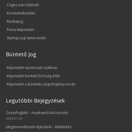
Céges szerződések
Követeléskezelés
Munkajog
Peres képviselet
Startup jogi tanácsadás
Büntető Jog
Képviselet nyomozati szakban
Képviselet büntető bíróság előtt
Képviselet a büntetés végrehajtása során
Legutóbbi Bejegyzések
Összefoglaló – munkaerő-kölcsönzés
2024-01-29
Idegenrendészeti eljárások – Áttekintés