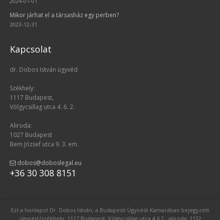
2024-01-01
Mikor járhat el a társasház egy perben?
2023-12-31
Kapcsolat
dr. Dobos István ügyvéd
Székhely:
1117 Budapest,
Völgycsillag utca 4. 6. 2.
Aliroda:
1027 Budapest
Bem József utca 9. 3. em.
dobos@doboslegal.eu
+36 30 308 8151
Ezt a honlapot Dr. Dobos István, a Budapesti Ügyvédi Kamarában bejegyzett
ügyvéd (székhely: 1117 Budapest, Völgycsillag utca 4.6.2., aliroda: 1132