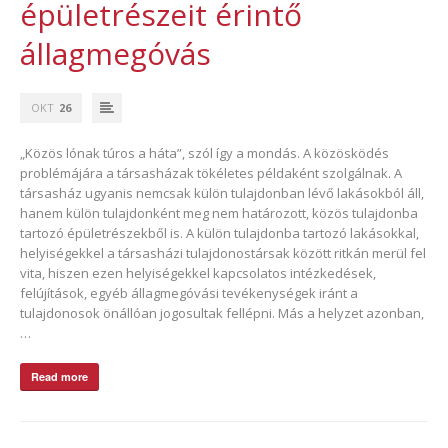
épületrészeit érintő
állagmegóvás
OKT
26
„Közös lónak túros a háta”, szól így a mondás. A közösködés
problémájára a társasházak tökéletes példaként szolgálnak. A
társasház ugyanis nemcsak külön tulajdonban lévő lakásokból áll,
hanem külön tulajdonként meg nem határozott, közös tulajdonba
tartozó épületrészekből is. A külön tulajdonba tartozó lakásokkal,
helyiségekkel a társasházi tulajdonostársak között ritkán merül fel
vita, hiszen ezen helyiségekkel kapcsolatos intézkedések,
felújítások, egyéb állagmegóvási tevékenységek iránt a
tulajdonosok önállóan jogosultak fellépni. Más a helyzet azonban,
…
Read more