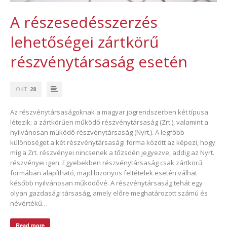
A részesedésszerzés
lehetőségei zártkörű
részvénytársaság esetén
OKT
28
Az részvénytársaságoknak a magyar jogrendszerben két típusa
létezik: a zártkörűen működő részvénytársaság (Zrt.), valamint a
nyilvánosan működő részvénytársaság (Nyrt.). A legfőbb
különbséget a két részvénytársasági forma között az képezi, hogy
míg a Zrt. részvényei nincsenek a tőzsdén jegyezve, addig az Nyrt.
részvényei igen. Egyebekben részvénytársaság csak zártkörű
formában alapítható, majd bizonyos feltételek esetén válhat
később nyilvánosan működővé. A részvénytársaság tehát egy
olyan gazdasági társaság, amely előre meghatározott számú és
névértékű…
Read more