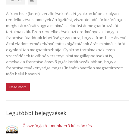
A franchise (keret)szerződések részét gyakran képezik olyan
rendelkezések, amelyek árrögzítést, viszonteladói ár kizárólagos
meghatározását vagy a minimális eladási ár meghatározását
tartalmazzák. Ezen rendelkezések azt eredményezik, hogy a
franchise átadónak lehetősége van arra, hogy a franchise átvevő
által eladott termékek/nyújtott szolgáltatások árát, minimális árát
egyoldalúan meghatározhatja. Gyakran tartalmaznak ezen
szerződések továbbá versenytilalmi megállapodásokat is,
amelyek a franchise átvevő jogát korlátozzák abban, hogy a
franchise tevékenysége megszűnését követően meghatározott
időn belül hasonló…
Read more
Legutóbbi bejegyzések
Összefoglaló – munkaerő-kölcsönzés