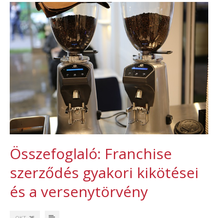
Összefoglaló: Franchise
szerződés gyakori kikötései
és a versenytörvény
OKT
25