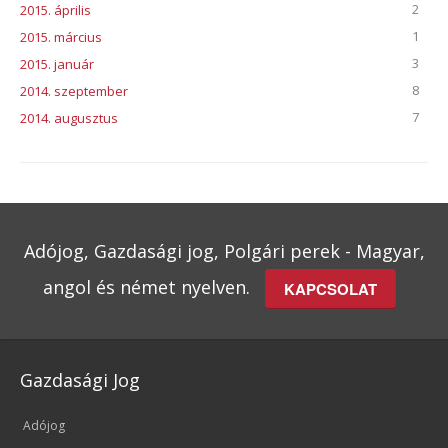
2
2015. április
1
2015. március
3
2015. január
8
2014. szeptember
7
2014. augusztus
Adójog, Gazdasági jog, Polgári perek - Magyar,
angol és német nyelven.
KAPCSOLAT
Gazdasági Jog
Adójog