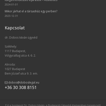
2024-01-01
Mikor járhat el a társasház egy perben?
2023-12-31
Kapcsolat
dr. Dobos István ügyvéd
Székhely:
1117 Budapest,
Völgycsillag utca 4. 6. 2.
Aliroda:
1027 Budapest
Bem József utca 9. 3. em.
dobos@doboslegal.eu
+36 30 308 8151
Ezt a honlapot Dr. Dobos István, a Budapesti Ügyvédi Kamarában bejegyzett