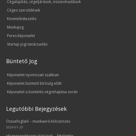
Cégalapítás, cégeljárások, összeolvadások
Céges szerződések
Követeléskezelés
Munkajog
Peres képviselet
Startup jogi tanácsadás
Büntető Jog
Képviselet nyomozati szakban
Képviselet büntető bíróság előtt
Képviselet a büntetés végrehajtása során
Legutóbbi Bejegyzések
Összefoglaló – munkaerő-kölcsönzés
2024-01-29
Idegenrendészeti eljárások – Áttekintés