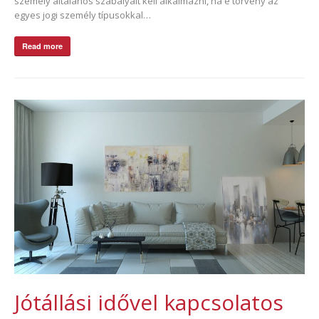
személy általános szabályait kell alkalmazni, ha e törvény az
egyes jogi személy típusokkal…
Read more
Jótállási idővel kapcsolatos