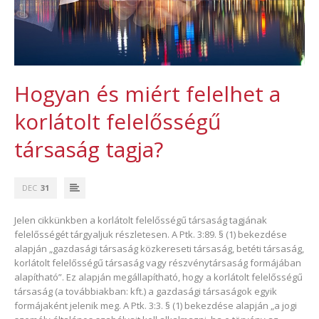
Hogyan és miért felelhet a
korlátolt felelősségű
társaság tagja?
DEC
31
Jelen cikkünkben a korlátolt felelősségű társaság tagjának
felelősségét tárgyaljuk részletesen. A Ptk. 3:89. § (1) bekezdése
alapján „gazdasági társaság közkereseti társaság, betéti társaság,
korlátolt felelősségű társaság vagy részvénytársaság formájában
alapítható”. Ez alapján megállapítható, hogy a korlátolt felelősségű
társaság (a továbbiakban: kft.) a gazdasági társaságok egyik
formájaként jelenik meg. A Ptk. 3:3. § (1) bekezdése alapján „a jogi