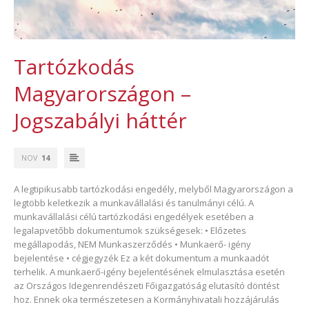
Tartózkodás
Magyarországon –
Jogszabályi háttér
NOV
14
A legtipikusabb tartózkodási engedély, melyből Magyarországon a
legtöbb keletkezik a munkavállalási és tanulmányi célú. A
munkavállalási célú tartózkodási engedélyek esetében a
legalapvetőbb dokumentumok szükségesek: • Előzetes
megállapodás, NEM Munkaszerződés • Munkaerő- igény
bejelentése • cégjegyzék Ez a két dokumentum a munkaadót
terhelik. A munkaerő-igény bejelentésének elmulasztása esetén
az Országos Idegenrendészeti Főigazgatóság elutasító döntést
hoz. Ennek oka természetesen a Kormányhivatali hozzájárulás