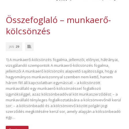
Összefoglaló – munkaerő-
kölcsönzés
JAN
29
1) A munkaerő-kölcsönzés fogalma, jellemzői, előnyei, hátrányai,
vizsgálandó szempontok A munkaerő-kölcsönzés fogalma,
jellemzői A munkaerő kölcsönzés alapvető sajátossága, hogy a
hagyományos munkaviszonnyal szemben nem kettő, hanem
három fél áll kapcsolatban egymással: – a kölcsönzött
munkavállaló egy munkaerő-kölcsönzéssel foglalkozó
ügynökséggel, azaz kölcsönbeadóval köt munkaszerződést; – a
munkavállaló tényleges foglalkoztatására a kölcsönvevőnél kerül
sor; – a kölcsönbeadó és a kölcsönvevő között polgári jogi
szerződés megkötésére kerül sor, amely alapján a kölcsönbeadó
egy…