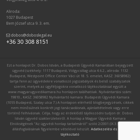
Aliroda:
1027 Budapest
Bem József utca 9. 3. em.
dobos@doboslegal.eu
+36 30 308 8151
Ezt a honlapot Dr. Dobos István, a Budapesti Ügyvédi Kamarában bejegyzett
ügyvéd (székhely: 1117 Budapest, Völgycsillag utca 4.6.2., aliroda: 1132
Budapest, Westpoint Office Center Váci út 18. 5. emelet, KASZ: 36058982)
tartja fenn az ügyvédekre vonatkozó jogszabályok és belső szabályzatok
szerint, melyek az ügyféljogokra vonatkozó tájékoztatással együtt a
www.magyarugyvedikamara.hu honlapon találhatóak. Nyilvántartási szám:
19810., KASZ: 36058982 Nyilvántartó kamara: Budapesti Ügyvédi Kamara
(1055 Budapest, Szalay utca 7.) A honlapon elérhető blogbejegyzések, cikkek
nem minősülnek konkrét jogi tanácsadásnak, ajánlattételnek vagy erre
történő felhívásnak. Célja, hogy az érdeklődő tájékozódni tudjon dr. Dobos
István ügyvéd szakterületeiről. A honlap a Magyar Ügyvédi Kamara
Elnökségének "Az ügyvédi honlap tartalmáról" szóló 2/2001 (IX.3.) számú
állásfoglalásának figyelembe vételével készült.
Adatkezelési és GDPR
tájékoztató