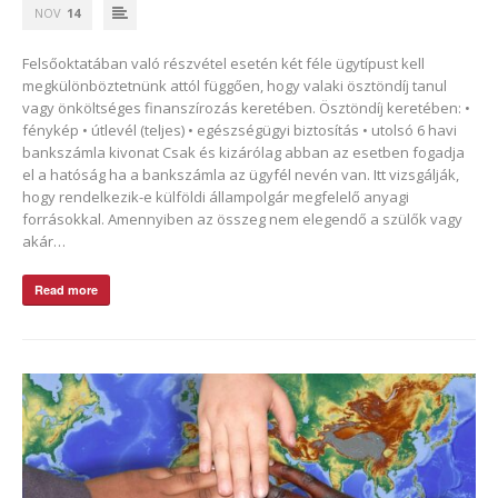
NOV
14
Felsőoktatában való részvétel esetén két féle ügytípust kell
megkülönböztetnünk attól függően, hogy valaki ösztöndíj tanul
vagy önköltséges finanszírozás keretében. Ösztöndíj keretében: •
fénykép • útlevél (teljes) • egészségügyi biztosítás • utolsó 6 havi
bankszámla kivonat Csak és kizárólag abban az esetben fogadja
el a hatóság ha a bankszámla az ügyfél nevén van. Itt vizsgálják,
hogy rendelkezik-e külföldi állampolgár megfelelő anyagi
forrásokkal. Amennyiben az összeg nem elegendő a szülők vagy
akár…
Read more