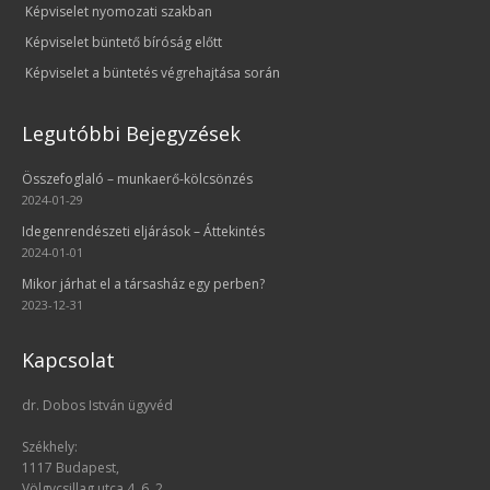
Képviselet nyomozati szakban
Képviselet büntető bíróság előtt
Képviselet a büntetés végrehajtása során
Legutóbbi Bejegyzések
Összefoglaló – munkaerő-kölcsönzés
2024-01-29
Idegenrendészeti eljárások – Áttekintés
2024-01-01
Mikor járhat el a társasház egy perben?
2023-12-31
Kapcsolat
dr. Dobos István ügyvéd
Székhely:
1117 Budapest,
Völgycsillag utca 4. 6. 2.