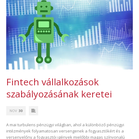
Fintech vállalkozások
szabályozásának keretei
NOV
30
A mai turbulens pénzügyi világban, ahol a különböző pénzügyi
intézmények folyamatosan versengenek a fogyasztókért és a
versenyelőny a fogyasztói igények mielőbbi magas színvonalú