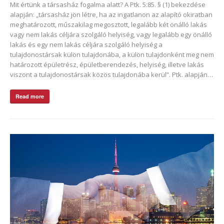
Mit értünk a társasház fogalma alatt? A Ptk. 5:85. § (1) bekezdése
alapján: „társasház jön létre, ha az ingatlanon az alapító okiratban
meghatározott, műszakilag megosztott, legalább két önálló lakás
vagy nem lakás céljára szolgáló helyiség, vagy legalább egy önálló
lakás és egy nem lakás céljára szolgáló helyiség a
tulajdonostársak külön tulajdonába, a külön tulajdonként meg nem
határozott épületrész, épületberendezés, helyiség, illetve lakás
viszont a tulajdonostársak közös tulajdonába kerül”. Ptk. alapján…
Read more