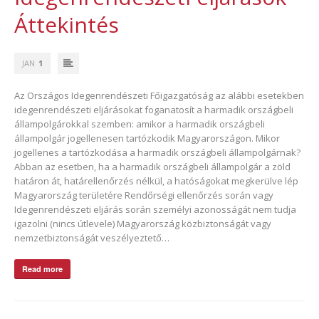
Áttekintés
JAN
1
Az Országos Idegenrendészeti Főigazgatóság az alábbi esetekben
idegenrendészeti eljárásokat foganatosít a harmadik országbeli
állampolgárokkal szemben: amikor a harmadik országbeli
állampolgár jogellenesen tartózkodik Magyarországon. Mikor
jogellenes a tartózkodása a harmadik országbeli állampolgárnak?
Abban az esetben, ha a harmadik országbeli állampolgár a zöld
határon át, határellenőrzés nélkül, a hatóságokat megkerülve lép
Magyarország területére Rendőrségi ellenőrzés során vagy
Idegenrendészeti eljárás során személyi azonosságát nem tudja
igazolni (nincs útlevele) Magyarország közbiztonságát vagy
nemzetbiztonságát veszélyeztető…
Read more