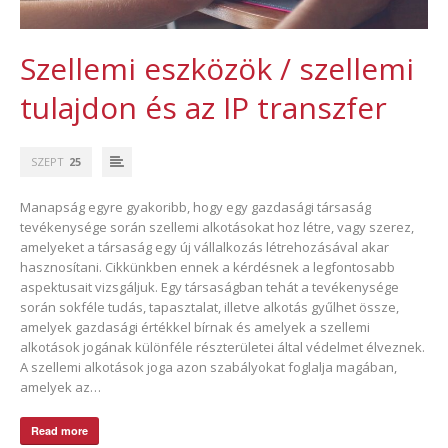
Szellemi eszközök / szellemi
tulajdon és az IP transzfer
SZEPT
25
Manapság egyre gyakoribb, hogy egy gazdasági társaság
tevékenysége során szellemi alkotásokat hoz létre, vagy szerez,
amelyeket a társaság egy új vállalkozás létrehozásával akar
hasznosítani. Cikkünkben ennek a kérdésnek a legfontosabb
aspektusait vizsgáljuk. Egy társaságban tehát a tevékenysége
során sokféle tudás, tapasztalat, illetve alkotás gyűlhet össze,
amelyek gazdasági értékkel bírnak és amelyek a szellemi
alkotások jogának különféle részterületei által védelmet élveznek.
A szellemi alkotások joga azon szabályokat foglalja magában,
amelyek az…
Read more