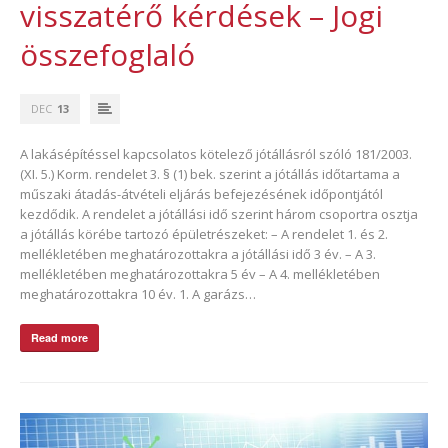
visszatérő kérdések – Jogi
összefoglaló
DEC
13
A lakásépítéssel kapcsolatos kötelező jótállásról szóló 181/2003.
(XI. 5.) Korm. rendelet 3. § (1) bek. szerint a jótállás időtartama a
műszaki átadás-átvételi eljárás befejezésének időpontjától
kezdődik. A rendelet a jótállási idő szerint három csoportra osztja
a jótállás körébe tartozó épületrészeket: – A rendelet 1. és 2.
mellékletében meghatározottakra a jótállási idő 3 év. – A 3.
mellékletében meghatározottakra 5 év – A 4. mellékletében
meghatározottakra 10 év. 1. A garázs…
Read more