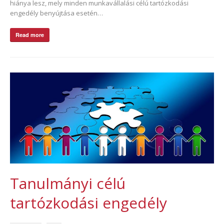
hiánya lesz, mely minden munkavállalási célú tartózkodási
engedély benyújtása esetén…
Read more
Tanulmányi célú
tartózkodási engedély