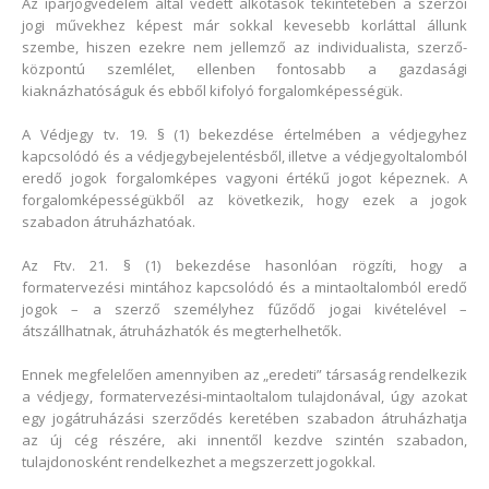
Az iparjogvédelem által védett alkotások tekintetében a szerzői
jogi művekhez képest már sokkal kevesebb korláttal állunk
szembe, hiszen ezekre nem jellemző az individualista, szerző-
központú szemlélet, ellenben fontosabb a gazdasági
kiaknázhatóságuk és ebből kifolyó forgalomképességük.
A Védjegy tv. 19. §
(1) bekezdése értelmében a védjegyhez
kapcsolódó és a védjegybejelentésből, illetve a védjegyoltalomból
eredő jogok forgalomképes vagyoni értékű jogot képeznek. A
forgalomképességükből az következik, hogy ezek a jogok
szabadon átruházhatóak.
Az Ftv. 21. § (1) bekezdése hasonlóan rögzíti, hogy a
formatervezési mintához kapcsolódó és a mintaoltalomból eredő
jogok – a szerző személyhez fűződő jogai kivételével –
átszállhatnak, átruházhatók és megterhelhetők.
Ennek megfelelően amennyiben az „eredeti” társaság rendelkezik
a védjegy, formatervezési-mintaoltalom tulajdonával, úgy azokat
egy jogátruházási szerződés keretében szabadon átruházhatja
az új cég részére, aki innentől kezdve szintén szabadon,
tulajdonosként rendelkezhet a megszerzett jogokkal.