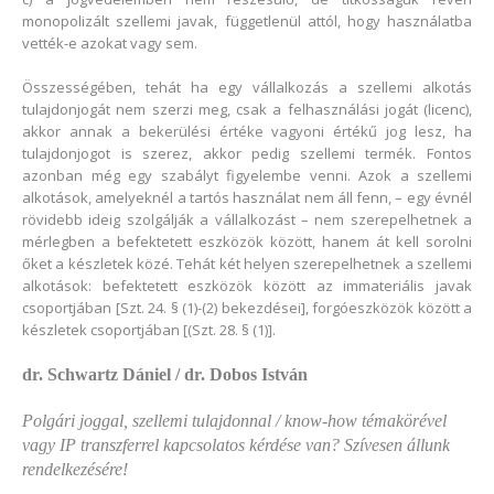
monopolizált szellemi javak, függetlenül attól, hogy használatba
vették-e azokat vagy sem.
Összességében, tehát ha egy vállalkozás a szellemi alkotás
tulajdonjogát nem szerzi meg, csak a felhasználási jogát (licenc),
akkor annak a bekerülési értéke vagyoni értékű jog lesz, ha
tulajdonjogot is szerez, akkor pedig szellemi termék. Fontos
azonban még egy szabályt figyelembe venni. Azok a szellemi
alkotások, amelyeknél a tartós használat nem áll fenn, – egy évnél
rövidebb ideig szolgálják a vállalkozást – nem szerepelhetnek a
mérlegben a befektetett eszközök között, hanem át kell sorolni
őket a készletek közé. Tehát két helyen szerepelhetnek a szellemi
alkotások: befektetett eszközök között az immateriális javak
csoportjában [Szt. 24. § (1)-(2) bekezdései], forgóeszközök között a
készletek csoportjában [(Szt. 28. § (1)].
dr. Schwartz Dániel / dr. Dobos István
Polgári joggal, szellemi tulajdonnal / know-how témakörével
vagy IP transzferrel kapcsolatos kérdése van? Szívesen állunk
rendelkezésére!