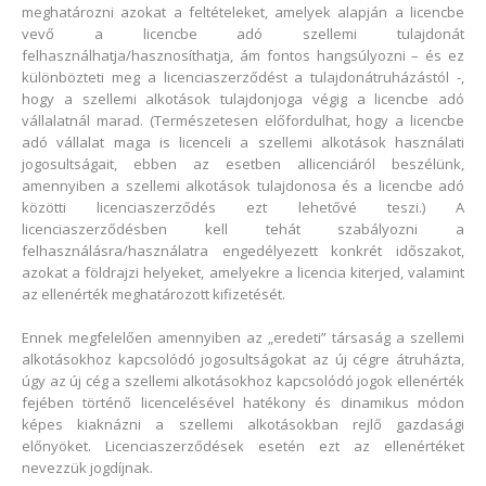
meghatározni azokat a feltételeket, amelyek alapján a licencbe
vevő a licencbe adó szellemi tulajdonát
felhasználhatja/hasznosíthatja, ám fontos hangsúlyozni – és ez
különbözteti meg a licenciaszerződést a tulajdonátruházástól -,
hogy a szellemi alkotások tulajdonjoga végig a licencbe adó
vállalatnál marad. (Természetesen előfordulhat, hogy a licencbe
adó vállalat maga is licenceli a szellemi alkotások használati
jogosultságait, ebben az esetben allicenciáról beszélünk,
amennyiben a szellemi alkotások tulajdonosa és a licencbe adó
közötti licenciaszerződés ezt lehetővé teszi.) A
licenciaszerződésben kell tehát szabályozni a
felhasználásra/használatra engedélyezett konkrét időszakot,
azokat a földrajzi helyeket, amelyekre a licencia kiterjed, valamint
az ellenérték meghatározott kifizetését.
Ennek megfelelően amennyiben az „eredeti” társaság a szellemi
alkotásokhoz kapcsolódó jogosultságokat az új cégre átruházta,
úgy az új cég a szellemi alkotásokhoz kapcsolódó jogok ellenérték
fejében történő licencelésével hatékony és dinamikus módon
képes kiaknázni a szellemi alkotásokban rejlő gazdasági
előnyöket. Licenciaszerződések esetén ezt az ellenértéket
nevezzük jogdíjnak.