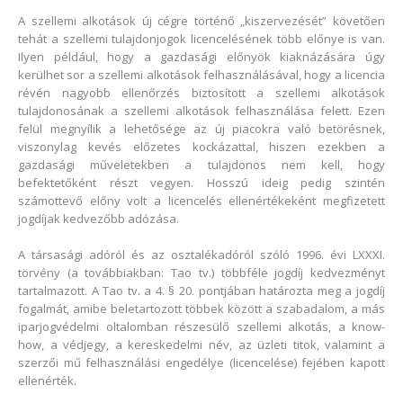
A szellemi alkotások új cégre történő „kiszervezését” követően
tehát a szellemi tulajdonjogok licencelésének több előnye is van.
Ilyen például, hogy a gazdasági előnyök kiaknázására úgy
kerülhet sor a szellemi alkotások felhasználásával, hogy a licencia
révén nagyobb ellenőrzés biztosított a szellemi alkotások
tulajdonosának a szellemi alkotások felhasználása felett. Ezen
felül megnyílik a lehetősége az új piacokra való betörésnek,
viszonylag kevés előzetes kockázattal, hiszen ezekben a
gazdasági műveletekben a tulajdonos nem kell, hogy
befektetőként részt vegyen. Hosszú ideig pedig szintén
számottevő előny volt a licencelés ellenértékeként megfizetett
jogdíjak kedvezőbb adózása.
A társasági adóról és az osztalékadóról szóló 1996. évi LXXXI.
törvény (a továbbiakban: Tao tv.) többféle jogdíj kedvezményt
tartalmazott. A Tao tv. a 4. § 20. pontjában határozta meg a jogdíj
fogalmát, amibe beletartozott többek között a szabadalom, a más
iparjogvédelmi oltalomban részesülő szellemi alkotás, a know-
how, a védjegy, a kereskedelmi név, az üzleti titok, valamint a
szerzői mű felhasználási engedélye (licencelése) fejében kapott
ellenérték.