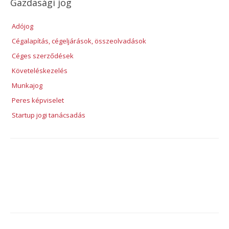
Gazdasági jog
Adójog
Cégalapítás, cégeljárások, összeolvadások
Céges szerződések
Követeléskezelés
Munkajog
Peres képviselet
Startup jogi tanácsadás