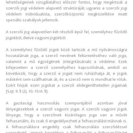
lehetőségeinek vizsgálatához először fontos, hogy megértsük a
szerzői jogi védelem alapvető struktúráját, ugyanis a szerzői jogi
védelem individualista, szerzőközpontú megközelítése miatt
speciális szabályok jellemzik.
A szerzői jog alapvetően két részből épül fel, személyhez fűződő
jogokból, illetve vagyoni jogokból.
A személyhez fűződő jogok közé tartozik a mű nyilvánosságra
hozatalának joga, a szerző nevének feltüntetéséhez való joga,
valamint a mű egységének (integritásának) a védelme. Ezek
kifejezetten a szerző személyéhez kapcsolódnak, amiből az
következik, hogy a szerző e jogait nem ruházhatja át, e jogok
másként sem szállhatnak át, és a szerző nem is mondhat le róluk.
Ezért hívjük ezen jogokat a szerző elidegeníthetetlen jogainak
[Szjt. 9. § (2), 10.-15/A. §].
A gazdasági hasznosítás szempontjából azonban jóval
lényegesebbek a szerző vagyoni jogai. A szerzői vagyoni jogok
lényege, hogy a szerzőnek kizárólagos joga van a művét
felhasználni, és csak ő engedélyezheti a felhasználást másnak is.
A felhasználásra engedély csak felhasználási szerződéssel
szerezhető, aminek keretében a felhasználó a felhasználásért