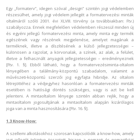
Egy „formaterv”, idegen szóval „design” szintén jogi védelemben
részesülhet, amely jogi védelem jellegét a formatervezési minták
oltalmáról szóló 2001. évi XLVIII. törvény (a továbbiakban: Ftv.)
szabályozza. Ennek megfelelően védelemben részesül minden új
és egyéni jellegű formatervezési minta, amely minta egy termék
egészének vagy részének megjelenése, amelyet magának a
terméknek, illetve a díszítésének a külső jellegzetességei –
különösen a rajzolat, a körvonalak, a színek, az alak, a felület,
illetve a felhasznált anyagok jellegzetességei – eredményeznek
[Ftv. 1. §]. Ebből látható, hogy a formatervezésiminta-oltalom
lényegében a találmány-központú szabadalom, valamint a
művészeti-központú szerzői jog egyfajta hibridje. Az oltalom
létrejöttéhez a védjegyhez hasonlóan a formatervezési minták
esetében is hatósági döntés szükséges, vagy is azt be kell
jelenteni. A mintaoltalom lényege szintén abban rejlik, hogy a
mintaoltalom jogosultjának a mintaoltalom alapján kizárólagos
joga van a minta hasznosítására [Ftv. 16. §].
1.3 Know-How:
A szellemi alkotásokhoz szorosan kapcsolódik a know-how, amely
jogi jellegét tekintve összetett, hiszen a nemzeti és nemzetközi