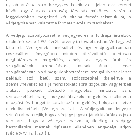
nyilvántartásba való bejegyzés keletkezteti. Jelen cikk keretei
között egy átlagos gazdasági társaság működése során a
leggyakrabban megjelenő két oltalmi formát tekintjük át, a
védjegyoltalmat, valamint a formatervezési mintaoltalmat.
A védjegy szabályozását a védjegyek és a földrajzi árujelzők
oltalmáról szóló 1997. évi XI. törvény (a továbbiakban: Védjegy tv.)
látja el. Védjegynek minősülhet és így védjegyoltalomban
részesülhet lényegében minden ábrázolható, pontosan
meghatározható megjelölés, amely az egyes áruk és
szolgáltatások azonosítására, mások áruitól, illetve
szolgáltatásaitól való megkülönböztetésére szolgál. Ilyenek lehet
például: szó, betű, szám, szóösszetétel (beleértve a
személyneveket és a jelmondatokat); ábra (logó), sík- vagy térbeli
alakzat; pozíciót ábrázoló megjelölés; mintázat; szín,
színösszetétel; hang; mozgást ábrázoló megjelölés; multimédia
(mozgást és hangot is tartalmazó) megjelölés; hologram; illetve
ezek összetétele [Védjegy tv. 1. §]. A védjegyoltalom lényege
szintén abban rejlik, hogy a védjegy jogosultjának kizárólagos joga
van arra, hogy a védjegyét használja, illetőleg a védjegy
használatára másnak díjfizetés ellenében engedélyt adjon
[Védjegy tv. 12. §, 23. §.].