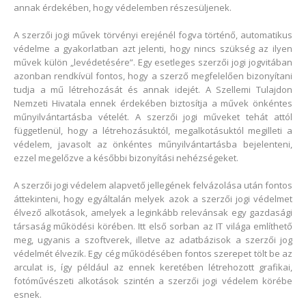
annak érdekében, hogy védelemben részesüljenek.
A szerzői jogi művek törvényi erejénél fogva történő, automatikus
védelme a gyakorlatban azt jelenti, hogy nincs szükség az ilyen
művek külön „levédetésére”. Egy esetleges szerzői jogi jogvitában
azonban rendkívül fontos, hogy a szerző megfelelően bizonyítani
tudja a mű létrehozását és annak idejét. A Szellemi Tulajdon
Nemzeti Hivatala ennek érdekében biztosítja a művek önkéntes
műnyilvántartásba vételét. A szerzői jogi műveket tehát attól
függetlenül, hogy a létrehozásuktól, megalkotásuktól megilleti a
védelem, javasolt az önkéntes műnyilvántartásba bejelenteni,
ezzel megelőzve a későbbi bizonyítási nehézségeket.
A szerzői jogi védelem alapvető jellegének felvázolása után fontos
áttekinteni, hogy egyáltalán melyek azok a szerzői jogi védelmet
élvező alkotások, amelyek a leginkább relevánsak egy gazdasági
társaság működési körében. Itt első sorban az IT világa említhető
meg, ugyanis a szoftverek, illetve az adatbázisok a szerzői jog
védelmét élvezik. Egy cég működésében fontos szerepet tölt be az
arculat is, így például az ennek keretében létrehozott grafikai,
fotóművészeti alkotások szintén a szerzői jogi védelem körébe
esnek.