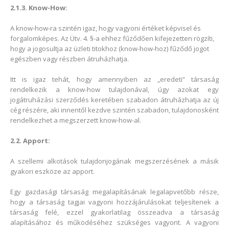
2.1.3. Know-How:
A know-how-ra szintén igaz, hogy vagyoni értéket képvisel és
forgalomképes. Az Ütv. 4. §-a ehhez fűződően kifejezetten rögzíti,
hogy a jogosultja az üzleti titokhoz (know-how-hoz) fűződő jogot
egészben vagy részben átruházhatja.
Itt is igaz tehát, hogy amennyiben az „eredeti” társaság
rendelkezik a know-how tulajdonával, úgy azokat egy
jogátruházási szerződés keretében szabadon átruházhatja az új
cég részére, aki innentől kezdve szintén szabadon, tulajdonosként
rendelkezhet a megszerzett know-how-al.
2.2. Apport:
A szellemi alkotások tulajdonjogának megszerzésének a másik
gyakori eszköze az apport.
Egy gazdasági társaság megalapításának legalapvetőbb része,
hogy a társaság tagjai vagyoni hozzájárulásokat teljesítenek a
társaság felé, ezzel gyakorlatilag összeadva a társaság
alapításához és működéséhez szükséges vagyont. A vagyoni