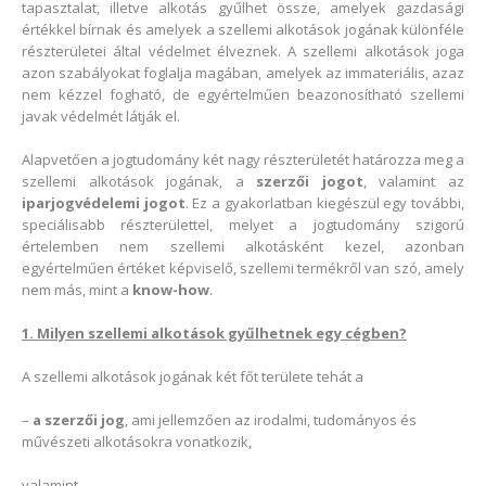
tapasztalat, illetve alkotás gyűlhet össze, amelyek gazdasági
értékkel bírnak és amelyek a szellemi alkotások jogának különféle
részterületei által védelmet élveznek. A szellemi alkotások joga
azon szabályokat foglalja magában, amelyek az immateriális, azaz
nem kézzel fogható, de egyértelműen beazonosítható szellemi
javak védelmét látják el.
Alapvetően a jogtudomány két nagy részterületét határozza meg a
szellemi alkotások jogának, a
szerzői jogot
, valamint az
iparjogvédelemi jogot
. Ez a gyakorlatban kiegészül egy további,
speciálisabb részterülettel, melyet a jogtudomány szigorú
értelemben nem szellemi alkotásként kezel, azonban
egyértelműen értéket képviselő, szellemi termékről van szó, amely
nem más, mint a
know-how
.
1. Milyen szellemi alkotások gyűlhetnek egy cégben?
A szellemi alkotások jogának két főt területe tehát a
–
a szerzői jog
, ami jellemzően az irodalmi, tudományos és
művészeti alkotásokra vonatkozik,
valamint