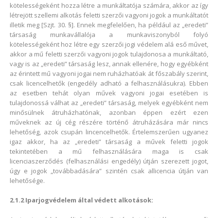
kötelességeként hozza létre a munkáltatója számára, akkor az így
létrejött szellemi alkotás feletti szerzői vagyoni jogok a munkáltatót
illetik meg [Szjt. 30. §]. Ennek megfelelően, ha például az „eredeti”
társaság munkavállalója a munkaviszonyból folyó
kötelességeként hoz létre egy szerzői jogi védelem alá eső művet,
akkor a mű feletti szerzői vagyoni jogok tulajdonosa a munkáltató,
vagy is az „eredeti” társaság lesz, annak ellenére, hogy egyébként
az érintett mű vagyoni jogai nem ruházhatóak át főszabály szerint,
csak licencelhetők (engedély adható a felhasználásukra). Ebben
az esetben tehát olyan művek vagyoni jogai esetében is
tulajdonossá válhat az „eredeti” társaság, melyek egyébként nem
minősülnek átruházhatónak, azonban éppen ezért ezen
műveknek az új cég részére történő átruházására már nincs
lehetőség, azok csupán lincencelhetők. Értelemszerűen ugyanez
igaz akkor, ha az „eredeti” társaság a művek feletti jogok
tekintetében a mű felhasználására maga is csak
licenciaszerződés (felhasználási engedély) útján szerezett jogot,
úgy e jogok „továbbadására” szintén csak allicencia útján van
lehetősége.
2.1.2 Iparjogvédelem által védett alkotások: