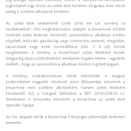
jogirodalom egy része az üzleti titok körében tárgyalja, más része
pedig a szellemi alkotások körében.
Az üzleti titok védelméről szóló 2018. évi LIV. törvény (a
továbbiakban: Ütv) meghatározása alapján a know-how (védett
ismeret) üzleti titoknak minősülő, azonosításra alkalmas módon
rögzített, műszaki, gazdasági vagy szervezési ismeret, megoldás,
tapasztalat vagy ezek összeállítása [Ütv. 1. § (2)]. Ennek
megfelelően a törvény a know-how-t üzleti titokként kezeli,
mégpedig olyan üzleti titokként amelynek fogalmi eleme – egyebek
mellett -, hogy az azonosításra alkalmas módon rögzített legyen.
A törvényi szabályozásban tehát tükröződik a magyar
szakirodalom nagyobb részének azon álláspontja, miszerint a
know-how nem szellemi alkotásként, hanem üzleti titokként
kezelendő. Ezt a Szegedi Ítélőtábla a BDT 2010/2338.26 sz.
döntésben is kimondta, miszerint a know-how az üzleti titok
speciális fajtája.
Az Ütv. alapján tehát a know-how 3 lényeges jellemzőjét érdemes
kiemelni: