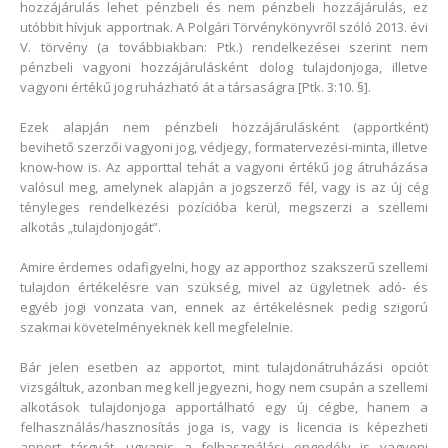
hozzájárulás lehet pénzbeli és nem pénzbeli hozzájárulás, ez
utóbbit hívjuk apportnak. A Polgári Törvénykönyvről szóló 2013. évi
V. törvény (a továbbiakban: Ptk.) rendelkezései szerint nem
pénzbeli vagyoni hozzájárulásként dolog tulajdonjoga, illetve
vagyoni értékű jog ruházható át a társaságra [Ptk. 3:10. §].
Ezek alapján nem pénzbeli hozzájárulásként (apportként)
bevihető szerzői vagyoni jog, védjegy, formatervezési-minta, illetve
know-how is. Az apporttal tehát a vagyoni értékű jog átruházása
valósul meg, amelynek alapján a jogszerző fél, vagy is az új cég
tényleges rendelkezési pozícióba kerül, megszerzi a szellemi
alkotás „tulajdonjogát”.
Amire érdemes odafigyelni, hogy az apporthoz szakszerű szellemi
tulajdon értékelésre van szükség, mivel az ügyletnek adó- és
egyéb jogi vonzata van, ennek az értékelésnek pedig szigorú
szakmai követelményeknek kell megfelelnie.
Bár jelen esetben az apportot, mint tulajdonátruházási opciót
vizsgáltuk, azonban meg kell jegyezni, hogy nem csupán a szellemi
alkotások tulajdonjoga apportálható egy új cégbe, hanem a
felhasználás/hasznosítás joga is, vagy is licencia is képezheti
apport tárgyát, ugyanis a felhasználási engedély is vagyoni