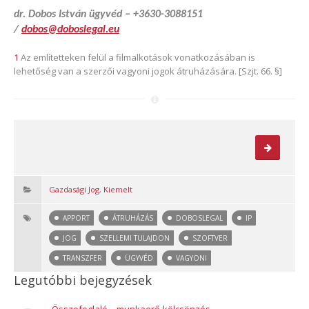
dr. Dobos István ügyvéd – +3630-3088151
/
dobos@doboslegal.eu
1
Az említetteken felül a filmalkotások vonatkozásában is
lehetőség van a szerzői vagyoni jogok átruházására. [Szjt. 66. §]
Gazdasági Jog
,
Kiemelt
APPORT
ÁTRUHÁZÁS
DOBOSLEGAL
IP
JOG
SZELLEMI TULAJDON
SZOFTVER
TRANSZFER
ÜGYVÉD
VAGYONI
Legutóbbi bejegyzések
Összefoglaló – munkaerő-kölcsönzés