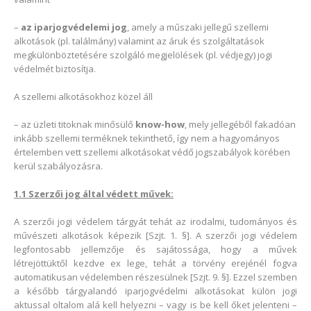
–
az iparjogvédelemi jog
, amely a műszaki jellegű szellemi
alkotások (pl. találmány) valamint az áruk és szolgáltatások
megkülönböztetésére szolgáló megjelölések (pl. védjegy) jogi
védelmét biztosítja.
A szellemi alkotásokhoz közel áll
– az üzleti titoknak minősülő
know-how
, mely jellegéből fakadóan
inkább szellemi terméknek tekinthető, így nem a hagyományos
értelemben vett szellemi alkotásokat védő jogszabályok körében
kerül szabályozásra.
1.1 Szerzői jog által védett művek:
A szerzői jogi védelem tárgyát tehát az irodalmi, tudományos és
művészeti alkotások képezik [Szjt. 1. §]. A szerzői jogi védelem
legfontosabb jellemzője és sajátossága, hogy a művek
létrejöttüktől kezdve ex lege, tehát a törvény erejénél fogva
automatikusan védelemben részesülnek [Szjt. 9. §]. Ezzel szemben
a később tárgyalandó iparjogvédelmi alkotásokat külön jogi
aktussal oltalom alá kell helyezni – vagy is be kell őket jelenteni –