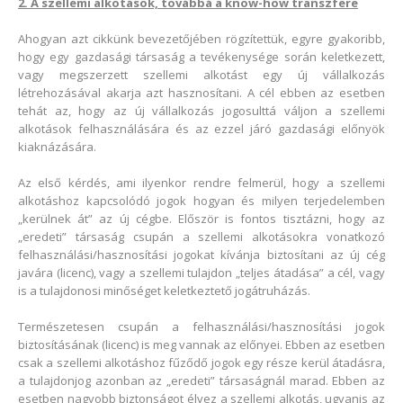
2. A szellemi alkotások, továbbá a know-how transzfere
Ahogyan azt cikkünk bevezetőjében rögzítettük, egyre gyakoribb,
hogy egy gazdasági társaság a tevékenysége során keletkezett,
vagy megszerzett szellemi alkotást egy új vállalkozás
létrehozásával akarja azt hasznosítani. A cél ebben az esetben
tehát az, hogy az új vállalkozás jogosulttá váljon a szellemi
alkotások felhasználására és az ezzel járó gazdasági előnyök
kiaknázására.
Az első kérdés, ami ilyenkor rendre felmerül, hogy a szellemi
alkotáshoz kapcsolódó jogok hogyan és milyen terjedelemben
„kerülnek át” az új cégbe. Először is fontos tisztázni, hogy az
„eredeti” társaság csupán a szellemi alkotásokra vonatkozó
felhasználási/hasznosítási jogokat kívánja biztosítani az új cég
javára (licenc), vagy a szellemi tulajdon „teljes átadása” a cél, vagy
is a tulajdonosi minőséget keletkeztető jogátruházás.
Természetesen csupán a felhasználási/hasznosítási jogok
biztosításának (licenc) is meg vannak az előnyei. Ebben az esetben
csak a szellemi alkotáshoz fűződő jogok egy része kerül átadásra,
a tulajdonjog azonban az „eredeti” társaságnál marad. Ebben az
esetben nagyobb biztonságot élvez a szellemi alkotás, ugyanis az