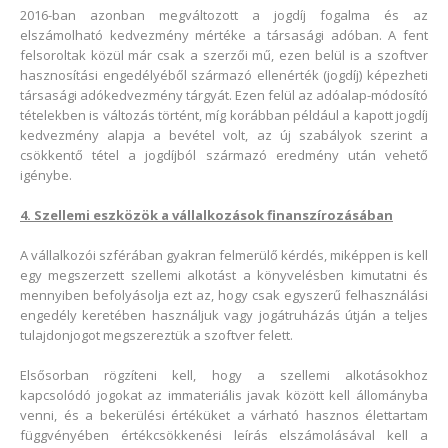
2016-ban azonban megváltozott a jogdíj fogalma és az
elszámolható kedvezmény mértéke a társasági adóban. A fent
felsoroltak közül már csak a szerzői mű, ezen belül is a szoftver
hasznosítási engedélyéből származó ellenérték (jogdíj) képezheti
társasági adókedvezmény tárgyát. Ezen felül az adóalap-módosító
tételekben is változás történt, míg korábban például a kapott jogdíj
kedvezmény alapja a bevétel volt, az új szabályok szerint a
csökkentő tétel a jogdíjból származó eredmény után vehető
igénybe.
4. Szellemi eszközök a vállalkozások finanszírozásában
A vállalkozói szférában gyakran felmerülő kérdés, miképpen is kell
egy megszerzett szellemi alkotást a könyvelésben kimutatni és
mennyiben befolyásolja ezt az, hogy csak egyszerű felhasználási
engedély keretében használjuk vagy jogátruházás útján a teljes
tulajdonjogot megszereztük a szoftver felett.
Elsősorban rögzíteni kell, hogy a szellemi alkotásokhoz
kapcsolódó jogokat az immateriális javak között kell állományba
venni, és a bekerülési értéküket a várható hasznos élettartam
függvényében értékcsökkenési leírás elszámolásával kell a