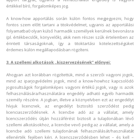
értékkel bíró, forgalomképes jog.
A know-how apportálás során külön fontos megjegyezni, hogy
fontos szem előtt tartani a titokvédelmet, ugyanis az apportálási
folyamatba0 olyan külső harmadik személyek kerülnek bevonásra
(pl. értékbecslők, könyvelők), akik nem részei szűk értelemben az
érintett társaságoknak, így a titoktartási kötelezettségüket
érdemes külön megállapodásban rögzíteni.
3. A szellemi alkotások „kiszervezésének” előnyei:
Ahogyan azt korábban rögzítettük, mind a szerzői vagyoni jogok,
mind az iparjogvédelmi jogok, mind a know-howhoz kapcsolódó
jogosultságok forgalomképes vagyoni értékű jogok, vagy is azok
felhasználására/használatára engedély adható egyéb harmadik
személy részére. A jogban, illetve a köznyelvben ezt az engedélyt
hívjuk licencnek, az engedélyt biztosító szerződést pedig
licenciaszerződésnek. A licencbe adó az a vállalat, amely
licencszerződés útján hozzáférést biztosít a tulajdonában lévő
szellemi alkotásokhoz, a licencbe vevő pedig az a vállalat, amely a
licencbe adó szellemi tulajdonának felhasználását/használatát
ellenérték fejében kéri. A licencszerződésben lehet – és kell –