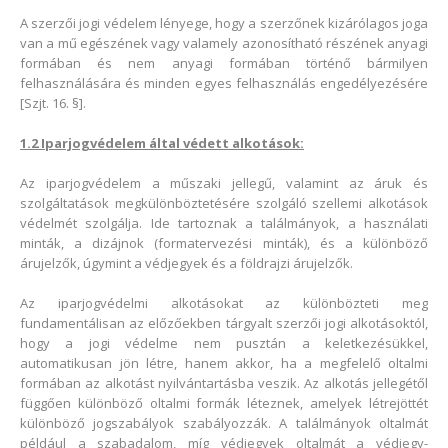
A szerzői jogi védelem lényege, hogy a szerzőnek kizárólagos joga
van a mű egészének vagy valamely azonosítható részének anyagi
formában és nem anyagi formában történő bármilyen
felhasználására és minden egyes felhasználás engedélyezésére
[Szjt. 16. §].
1.2 Iparjogvédelem által védett alkotások:
Az iparjogvédelem a műszaki jellegű, valamint az áruk és
szolgáltatások megkülönböztetésére szolgáló szellemi alkotások
védelmét szolgálja. Ide tartoznak a találmányok, a használati
minták, a dizájnok (formatervezési minták), és a különböző
árujelzők, úgymint a védjegyek és a földrajzi árujelzők.
Az iparjogvédelmi alkotásokat az különbözteti meg
fundamentálisan az előzőekben tárgyalt szerzői jogi alkotásoktól,
hogy a jogi védelme nem pusztán a keletkezésükkel,
automatikusan jön létre, hanem akkor, ha a megfelelő oltalmi
formában az alkotást nyilvántartásba veszik. Az alkotás jellegétől
függően különböző oltalmi formák léteznek, amelyek létrejöttét
különböző jogszabályok szabályozzák. A találmányok oltalmát
például a szabadalom, míg védjegyek oltalmát a védjegy-