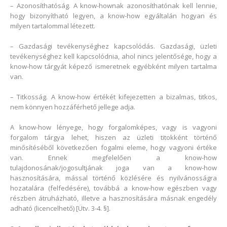
– Azonosíthatóság. A know-hownak azonosíthatónak kell lennie,
hogy bizonyítható legyen, a know-how egyáltalán hogyan és
milyen tartalommal létezett.
– Gazdasági tevékenységhez kapcsolódás. Gazdasági, üzleti
tevékenységhez kell kapcsolódnia, ahol nincs jelentősége, hogy a
know-how tárgyát képező ismeretnek egyébként milyen tartalma
van.
– Titkosság. A know-how értékét kifejezetten a bizalmas, titkos,
nem könnyen hozzáférhető jellege adja.
A know-how lényege, hogy forgalomképes, vagy is vagyoni
forgalom tárgya lehet, hiszen az üzleti titokként történő
minősítéséből következően fogalmi eleme, hogy vagyoni értéke
van. Ennek megfelelően a know-how
tulajdonosának/jogosultjának joga van a know-how
hasznosítására, mással történő közlésére és nyilvánosságra
hozatalára (felfedésére), továbbá a know-how egészben vagy
részben átruházható, illetve a hasznosítására másnak engedély
adható (licencelhető) [Ütv. 3-4. §].