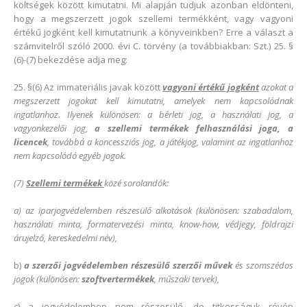
költségek között kimutatni. Mi alapján tudjuk azonban eldönteni,
hogy a megszerzett jogok szellemi termékként, vagy vagyoni
értékű jogként kell kimutatnunk a könyveinkben? Erre a választ a
számvitelről szóló 2000. évi C. törvény (a továbbiakban: Szt.) 25. §
(6)-(7) bekezdése adja meg:
25. §(6) Az immateriális javak között
vagyoni értékű jogként
azokat a
megszerzett jogokat kell kimutatni, amelyek nem kapcsolódnak
ingatlanhoz. Ilyenek különösen: a bérleti jog, a használati jog, a
vagyonkezelői jog,
a szellemi termékek felhasználási joga, a
licencek
, továbbá a koncessziós jog, a játékjog, valamint az ingatlanhoz
nem kapcsolódó egyéb jogok.
(7)
Szellemi termékek
közé sorolandók:
a) az iparjogvédelemben részesülő alkotások (különösen: szabadalom,
használati minta, formatervezési minta, know-how, védjegy, földrajzi
árujelző, kereskedelmi név),
b)
a szerzői jogvédelemben részesülő szerzői művek
és szomszédos
jogok (különösen:
szoftvertermékek
, műszaki tervek),
c) a jogvédelemben nem részesülő, de titkosságuk révén