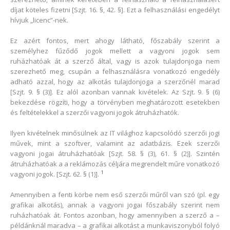
díjat köteles fizetni [Szjt. 16. §, 42. §]. Ezt a felhasználási engedélyt
hívjuk „licenc”-nek.
Ez azért fontos, mert ahogy látható, főszabály szerint a
személyhez fűződő jogok mellett a vagyoni jogok sem
ruházhatóak át a szerző által, vagy is azok tulajdonjoga nem
szerezhető meg, csupán a felhasználásra vonatkozó engedély
adható azzal, hogy az alkotás tulajdonjoga a szerzőnél marad
[Szjt. 9. § (3)]. Ez alól azonban vannak kivételek. Az Szjt. 9. § (6)
bekezdése rögzíti, hogy a törvényben meghatározott esetekben
és feltételekkel a szerzői vagyoni jogok átruházhatók.
Ilyen kivételnek minősülnek az IT világhoz kapcsolódó szerzői jogi
művek, mint a szoftver, valamint az adatbázis. Ezek szerzői
vagyoni jogai átruházhatóak [Szjt. 58. § (3), 61. § (2)]. Szintén
átruházhatóak a a reklámozás céljára megrendelt műre vonatkozó
1
vagyoni jogok. [Szjt. 62. § (1)].
Amennyiben a fenti körbe nem eső szerzői műről van szó (pl. egy
grafikai alkotás), annak a vagyoni jogai főszabály szerint nem
ruházhatóak át. Fontos azonban, hogy amennyiben a szerző a –
példánknál maradva – a grafikai alkotást a munkaviszonyból folyó