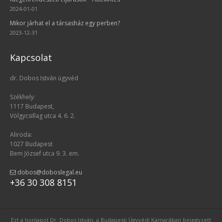
2024-01-01
Mikor járhat el a társasház egy perben?
2023-12-31
Kapcsolat
dr. Dobos István ügyvéd
Székhely:
1117 Budapest,
Völgycsillag utca 4. 6. 2.
Aliroda:
1027 Budapest
Bem József utca 9. 3. em.
dobos@doboslegal.eu
+36 30 308 8151
Ezt a honlapot Dr. Dobos István, a Budapesti Ügyvédi Kamarában bejegyzett