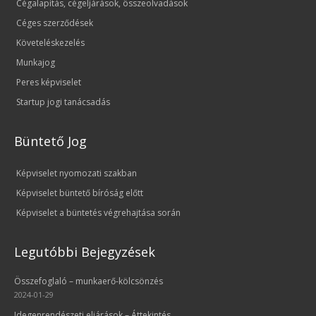
Cégalapítás, cégeljárások, összeolvadások
Céges szerződések
Követeléskezelés
Munkajog
Peres képviselet
Startup jogi tanácsadás
Büntető Jog
Képviselet nyomozati szakban
Képviselet büntető bíróság előtt
Képviselet a büntetés végrehajtása során
Legutóbbi Bejegyzések
Összefoglaló – munkaerő-kölcsönzés
2024-01-29
Idegenrendészeti eljárások – Áttekintés