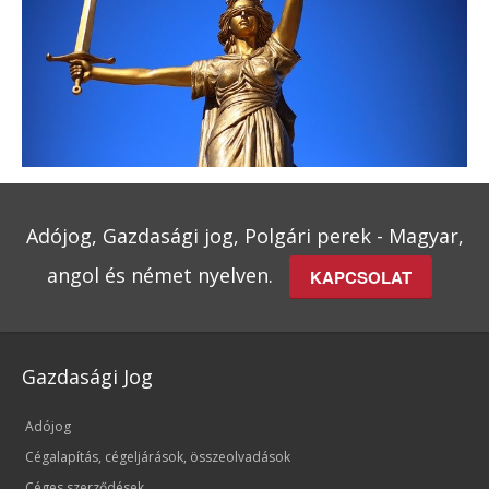
Adójog, Gazdasági jog, Polgári perek - Magyar,
angol és német nyelven.
KAPCSOLAT
Gazdasági Jog
Adójog
Cégalapítás, cégeljárások, összeolvadások
Céges szerződések