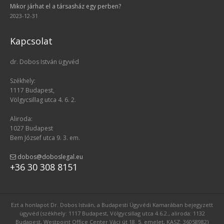
Mikor járhat el a társasház egy perben?
2023-12-31
Kapcsolat
dr. Dobos István ügyvéd
Székhely:
1117 Budapest,
Völgycsillag utca 4. 6. 2.
Aliroda:
1027 Budapest
Bem József utca 9. 3. em.
dobos@doboslegal.eu
+36 30 308 8151
Ezt a honlapot Dr. Dobos István, a Budapesti Ügyvédi Kamarában bejegyzett
ügyvéd (székhely: 1117 Budapest, Völgycsillag utca 4.6.2., aliroda: 1132
Budapest, Westpoint Office Center Váci út 18. 5. emelet, KASZ: 36058982)