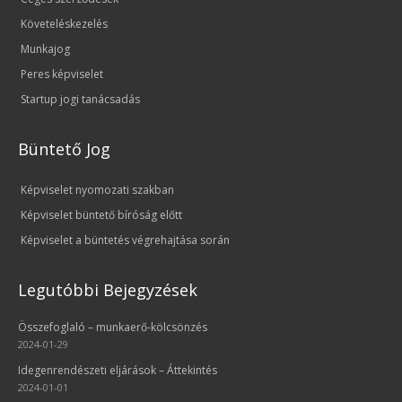
Követeléskezelés
Munkajog
Peres képviselet
Startup jogi tanácsadás
Büntető Jog
Képviselet nyomozati szakban
Képviselet büntető bíróság előtt
Képviselet a büntetés végrehajtása során
Legutóbbi Bejegyzések
Összefoglaló – munkaerő-kölcsönzés
2024-01-29
Idegenrendészeti eljárások – Áttekintés
2024-01-01