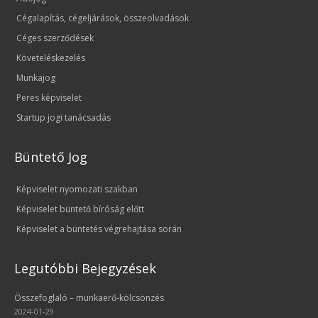
Cégalapítás, cégeljárások, összeolvadások
Céges szerződések
Követeléskezelés
Munkajog
Peres képviselet
Startup jogi tanácsadás
Büntető Jog
Képviselet nyomozati szakban
Képviselet büntető bíróság előtt
Képviselet a büntetés végrehajtása során
Legutóbbi Bejegyzések
Összefoglaló – munkaerő-kölcsönzés
2024-01-29