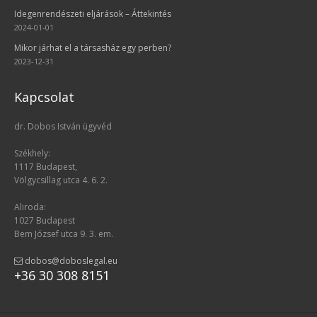
Idegenrendészeti eljárások – Áttekintés
2024-01-01
Mikor járhat el a társasház egy perben?
2023-12-31
Kapcsolat
dr. Dobos István ügyvéd
Székhely:
1117 Budapest,
Völgycsillag utca 4. 6. 2.
Aliroda:
1027 Budapest
Bem József utca 9. 3. em.
dobos@doboslegal.eu
+36 30 308 8151