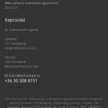
Mikor járhat el a társasház egy perben?
2023-12-31
Kapcsolat
dr. Dobos István ügyvéd
Székhely:
1117 Budapest,
Völgycsillag utca 4. 6. 2.
Aliroda:
1027 Budapest
Bem József utca 9. 3. em.
dobos@doboslegal.eu
+36 30 308 8151
Ezt a honlapot Dr. Dobos István, a Budapesti Ügyvédi Kamarában bejegyzett
ügyvéd (székhely: 1117 Budapest, Völgycsillag utca 4.6.2., aliroda: 1132
Budapest, Westpoint Office Center Váci út 18. 5. emelet, KASZ: 36058982)