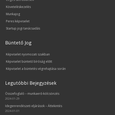
Követeléskezelés
Munkajog
Peres képviselet
Startup jogi tanácsadás
Büntető Jog
Képviselet nyomozati szakban
Képviselet büntető bíróság előtt
Képviselet a büntetés végrehajtása során
Legutóbbi Bejegyzések
Összefoglaló – munkaerő-kölcsönzés
2024-01-29
Idegenrendészeti eljárások – Áttekintés
2024-01-01