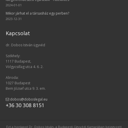
2024-01-01
Mikor járhat el a társasház egy perben?
2023-12-31
Kapcsolat
dr. Dobos István ügyvéd
Székhely:
1117 Budapest,
Völgycsillag utca 4. 6. 2.
Aliroda:
1027 Budapest
Bem József utca 9. 3. em.
dobos@doboslegal.eu
+36 30 308 8151
Ezt a honlapot Dr. Dobos István, a Budapesti Ügyvédi Kamarában bejegyzett