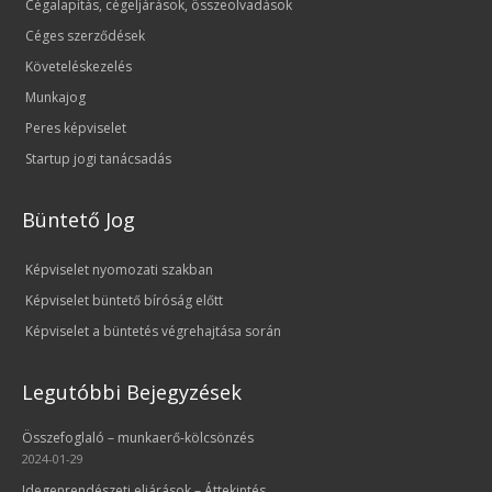
Cégalapítás, cégeljárások, összeolvadások
Céges szerződések
Követeléskezelés
Munkajog
Peres képviselet
Startup jogi tanácsadás
Büntető Jog
Képviselet nyomozati szakban
Képviselet büntető bíróság előtt
Képviselet a büntetés végrehajtása során
Legutóbbi Bejegyzések
Összefoglaló – munkaerő-kölcsönzés
2024-01-29
Idegenrendészeti eljárások – Áttekintés