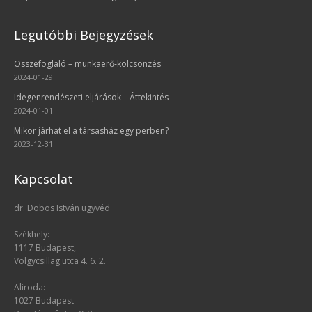
Legutóbbi Bejegyzések
Összefoglaló – munkaerő-kölcsönzés
2024-01-29
Idegenrendészeti eljárások – Áttekintés
2024-01-01
Mikor járhat el a társasház egy perben?
2023-12-31
Kapcsolat
dr. Dobos István ügyvéd
Székhely:
1117 Budapest,
Völgycsillag utca 4. 6. 2.
Aliroda:
1027 Budapest