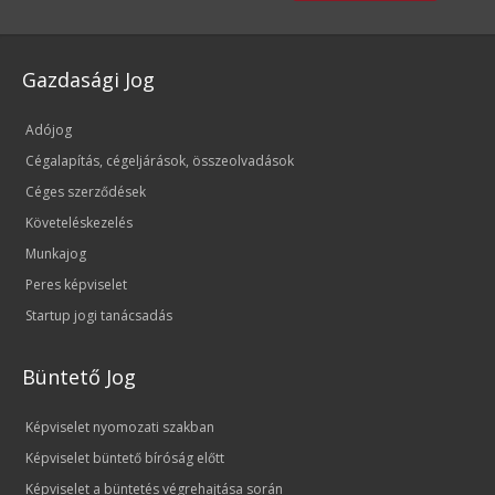
Gazdasági Jog
Adójog
Cégalapítás, cégeljárások, összeolvadások
Céges szerződések
Követeléskezelés
Munkajog
Peres képviselet
Startup jogi tanácsadás
Büntető Jog
Képviselet nyomozati szakban
Képviselet büntető bíróság előtt
Képviselet a büntetés végrehajtása során