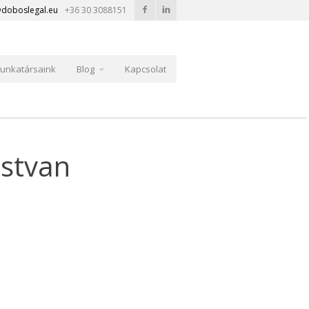
doboslegal.eu
+36 30 3088151
unkatársaink
Blog
Kapcsolat
stvan