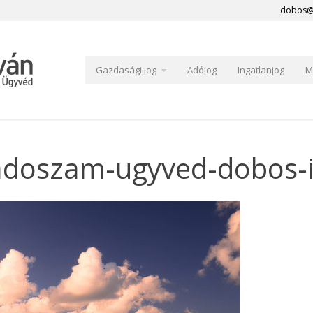
dobos@
Gazdasági jog
Adójog
Ingatlanjog
M
doszam-ugyved-dobos-i