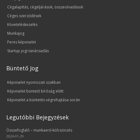
Cégalapítás, cégeljárások, összeolvadások
Céges szerződések
Követeléskezelés
Munkajog
Peres képviselet
Startup jogi tanácsadás
Büntető Jog
Képviselet nyomozati szakban
Képviselet büntető bíróság előtt
Képviselet a büntetés végrehajtása során
Legutóbbi Bejegyzések
Összefoglaló – munkaerő-kölcsönzés
2024-01-29