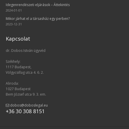
Idegenrendészeti eljárások – Áttekintés
2024-01-01
Mikor járhat el a társasház egy perben?
2023-12-31
Kapcsolat
dr. Dobos István ügyvéd
Székhely:
1117 Budapest,
Völgycsillag utca 4. 6. 2.
Aliroda:
1027 Budapest
Bem József utca 9. 3. em.
dobos@doboslegal.eu
+36 30 308 8151