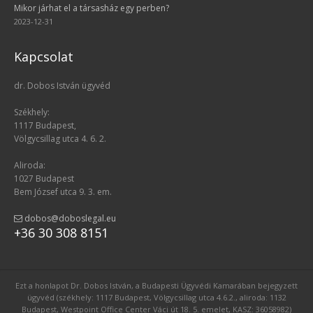
Mikor járhat el a társasház egy perben?
2023-12-31
Kapcsolat
dr. Dobos István ügyvéd
Székhely:
1117 Budapest,
Völgycsillag utca 4. 6. 2.
Aliroda:
1027 Budapest
Bem József utca 9. 3. em.
dobos@doboslegal.eu
+36 30 308 8151
Ezt a honlapot Dr. Dobos István, a Budapesti Ügyvédi Kamarában bejegyzett
ügyvéd (székhely: 1117 Budapest, Völgycsillag utca 4.6.2., aliroda: 1132
Budapest, Westpoint Office Center Váci út 18. 5. emelet, KASZ: 36058982)