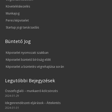
Követeléskezelés
Munkajog
Peres képviselet
Startup jogi tanácsadás
Büntető Jog
Képviselet nyomozati szakban
Képviselet büntető bíróság előtt
Képviselet a büntetés végrehajtása során
Legutóbbi Bejegyzések
Összefoglaló – munkaerő-kölcsönzés
2024-01-29
Idegenrendészeti eljárások – Áttekintés
2024-01-01