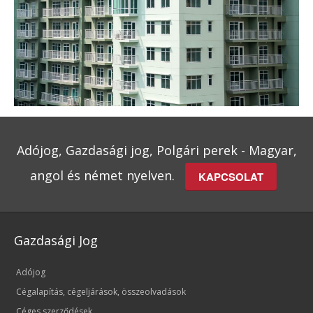
Adójog, Gazdasági jog, Polgári perek - Magyar,
angol és német nyelven.
KAPCSOLAT
Gazdasági Jog
Adójog
Cégalapítás, cégeljárások, összeolvadások
Céges szerződések