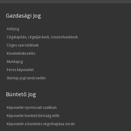
Gazdasági Jog
Adójog
Cégalapítás, cégeljárások, összeolvadások
Céges szerződések
Követeléskezelés
Munkajog
Peres képviselet
Startup jogi tanácsadás
Büntető Jog
Képviselet nyomozati szakban
Képviselet büntető bíróság előtt
Képviselet a büntetés végrehajtása során