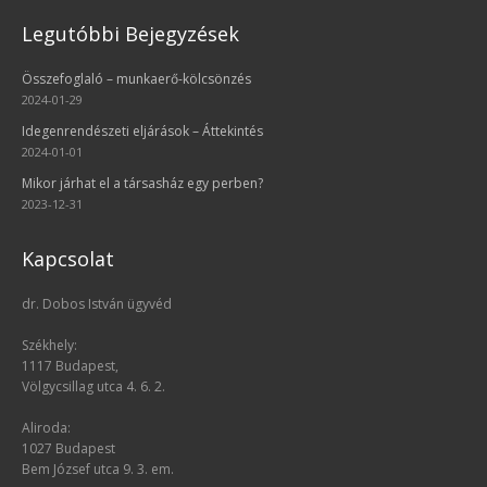
Legutóbbi Bejegyzések
Összefoglaló – munkaerő-kölcsönzés
2024-01-29
Idegenrendészeti eljárások – Áttekintés
2024-01-01
Mikor járhat el a társasház egy perben?
2023-12-31
Kapcsolat
dr. Dobos István ügyvéd
Székhely:
1117 Budapest,
Völgycsillag utca 4. 6. 2.
Aliroda:
1027 Budapest
Bem József utca 9. 3. em.