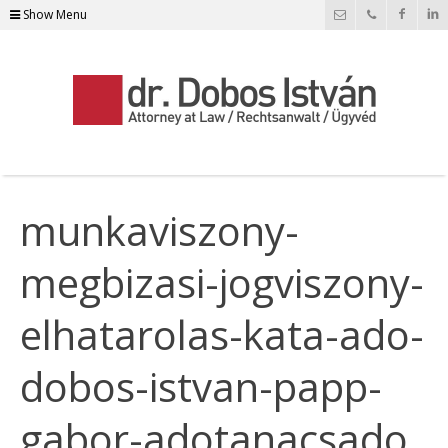
Show Menu
munkaviszony-
megbizasi-jogviszony-
elhatarolas-kata-ado-
dobos-istvan-papp-
gabor-adotanacsado