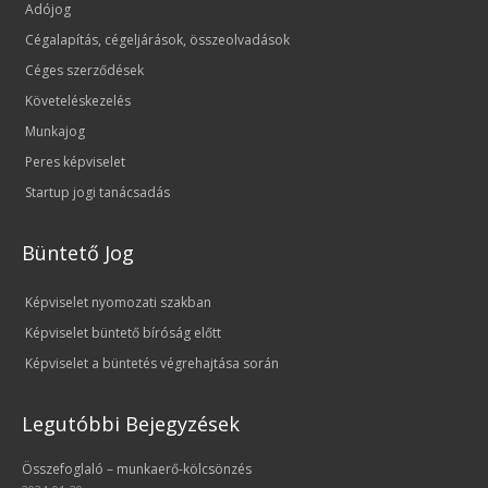
Adójog
Cégalapítás, cégeljárások, összeolvadások
Céges szerződések
Követeléskezelés
Munkajog
Peres képviselet
Startup jogi tanácsadás
Büntető Jog
Képviselet nyomozati szakban
Képviselet büntető bíróság előtt
Képviselet a büntetés végrehajtása során
Legutóbbi Bejegyzések
Összefoglaló – munkaerő-kölcsönzés