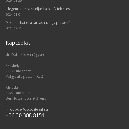
2024-01-29
Idegenrendészeti eljárások – Áttekintés
2024-01-01
Mikor járhat el a társasház egy perben?
2023-12-31
Kapcsolat
dr. Dobos István ügyvéd
Székhely:
1117 Budapest,
Völgycsillag utca 4. 6. 2.
Aliroda:
1027 Budapest
Bem József utca 9. 3. em.
dobos@doboslegal.eu
+36 30 308 8151