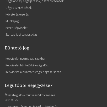
Cégalapítás, cégeljárások, összeolvadások
Céges szerződések
Követeléskezelés
Munkajog
Peres képviselet
Startup jogi tanácsadás
Büntető Jog
Képviselet nyomozati szakban
Képviselet büntető bíróság előtt
Képviselet a büntetés végrehajtása során
Legutóbbi Bejegyzések
Összefoglaló – munkaerő-kölcsönzés
2024-01-29
Idegenrendészeti eljárások – Áttekintés