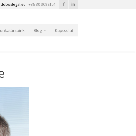
doboslegal.eu
+36 30 3088151
unkatársaink
Blog
Kapcsolat
e