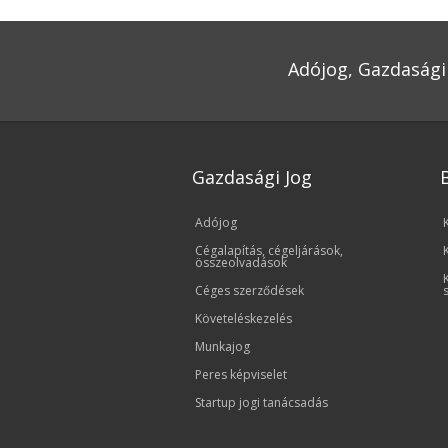
Adójog, Gazdasági 
Gazdasági Jog
Adójog
Cégalapítás, cégeljárások,
összeolvadások
Céges szerződések
Követeléskezelés
Munkajog
Peres képviselet
Startup jogi tanácsadás