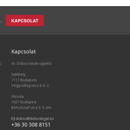
n.
KAPCSOLAT
Kapcsolat
s
dr. Dobos István ügyvéd
Székhely:
1117 Budapest,
Völgycsillag utca 4. 6. 2.
Aliroda:
1027 Budapest
Bem József utca 9. 3. em.
dobos@doboslegal.eu
+36 30 308 8151