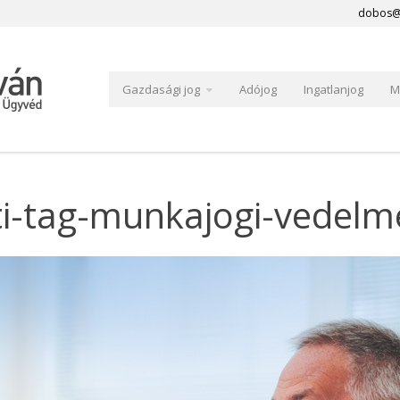
dobos@
Gazdasági jog
Adójog
Ingatlanjog
M
ti-tag-munkajogi-vedelm