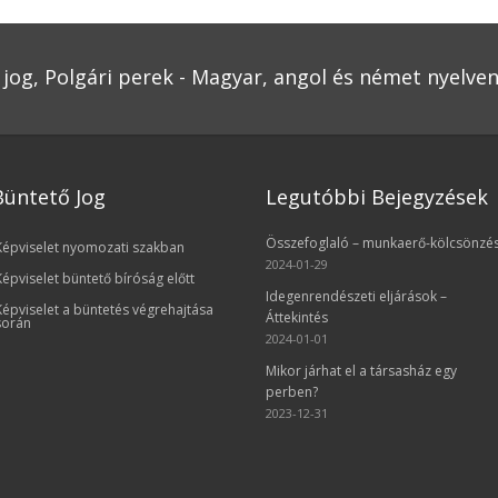
jog, Polgári perek - Magyar, angol és német nyelve
Büntető Jog
Legutóbbi Bejegyzések
Összefoglaló – munkaerő-kölcsönzé
Képviselet nyomozati szakban
2024-01-29
Képviselet büntető bíróság előtt
Idegenrendészeti eljárások –
Képviselet a büntetés végrehajtása
Áttekintés
során
2024-01-01
Mikor járhat el a társasház egy
perben?
2023-12-31