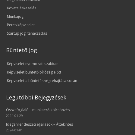
Követeléskezelés
Munkajog
Peres képviselet
Startup jogi tanácsadás
Büntető Jog
Képviselet nyomozati szakban
Képviselet büntető bíróság előtt
Képviselet a büntetés végrehajtása során
Legutóbbi Bejegyzések
Összefoglaló – munkaerő-kölcsönzés
2024-01-29
Idegenrendészeti eljárások – Áttekintés
2024-01-01