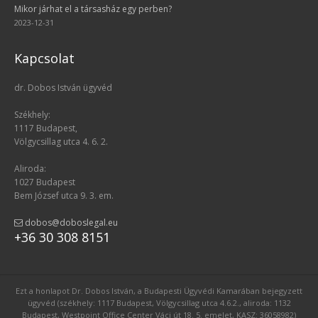
Mikor járhat el a társasház egy perben?
2023-12-31
Kapcsolat
dr. Dobos István ügyvéd
Székhely:
1117 Budapest,
Völgycsillag utca 4. 6. 2.
Aliroda:
1027 Budapest
Bem József utca 9. 3. em.
dobos@doboslegal.eu
+36 30 308 8151
Ezt a honlapot Dr. Dobos István, a Budapesti Ügyvédi Kamarában bejegyzett
ügyvéd (székhely: 1117 Budapest, Völgycsillag utca 4.6.2., aliroda: 1132
Budapest, Westpoint Office Center Váci út 18. 5. emelet, KASZ: 36058982)