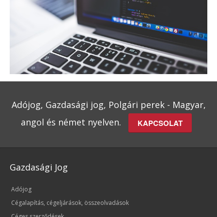
Adójog, Gazdasági jog, Polgári perek - Magyar,
angol és német nyelven.
KAPCSOLAT
Gazdasági Jog
Adójog
Cégalapítás, cégeljárások, összeolvadások
Céges szerződések