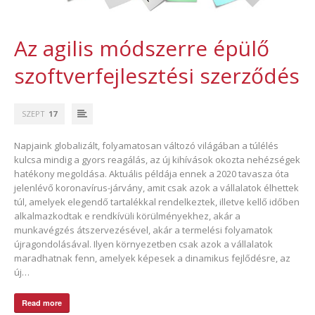
Az agilis módszerre épülő
szoftverfejlesztési szerződés
SZEPT
17
Napjaink globalizált, folyamatosan változó világában a túlélés
kulcsa mindig a gyors reagálás, az új kihívások okozta nehézségek
hatékony megoldása. Aktuális példája ennek a 2020 tavasza óta
jelenlévő koronavírus-járvány, amit csak azok a vállalatok élhettek
túl, amelyek elegendő tartalékkal rendelkeztek, illetve kellő időben
alkalmazkodtak e rendkívüli körülményekhez, akár a
munkavégzés átszervezésével, akár a termelési folyamatok
újragondolásával. Ilyen környezetben csak azok a vállalatok
maradhatnak fenn, amelyek képesek a dinamikus fejlődésre, az
új…
Read more