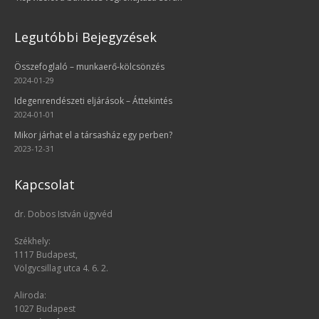
Legutóbbi Bejegyzések
Összefoglaló – munkaerő-kölcsönzés
2024-01-29
Idegenrendészeti eljárások – Áttekintés
2024-01-01
Mikor járhat el a társasház egy perben?
2023-12-31
Kapcsolat
dr. Dobos István ügyvéd
Székhely:
1117 Budapest,
Völgycsillag utca 4. 6. 2.
Aliroda:
1027 Budapest