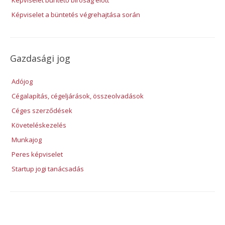
Képviselet büntető bíróság előtt
Képviselet a büntetés végrehajtása során
Gazdasági jog
Adójog
Cégalapítás, cégeljárások, összeolvadások
Céges szerződések
Követeléskezelés
Munkajog
Peres képviselet
Startup jogi tanácsadás