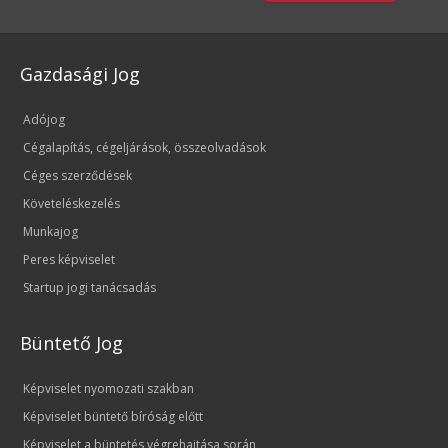
Gazdasági Jog
Adójog
Cégalapítás, cégeljárások, összeolvadások
Céges szerződések
Követeléskezelés
Munkajog
Peres képviselet
Startup jogi tanácsadás
Büntető Jog
Képviselet nyomozati szakban
Képviselet büntető bíróság előtt
Képviselet a büntetés végrehajtása során