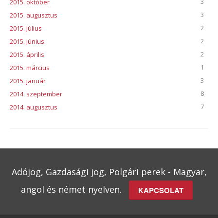
3
2015. október
3
2015. augusztus
2
2015. július
2
2015. június
2
2015. április
1
2015. március
3
2015. január
8
2014. szeptember
7
2014. augusztus
Adójog, Gazdasági jog, Polgári perek - Magyar,
angol és német nyelven.
KAPCSOLAT