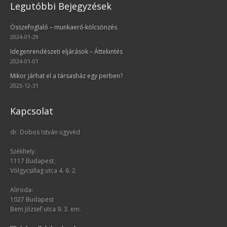
Legutóbbi Bejegyzések
Összefoglaló – munkaerő-kölcsönzés
2024-01-29
Idegenrendészeti eljárások – Áttekintés
2024-01-01
Mikor járhat el a társasház egy perben?
2023-12-31
Kapcsolat
dr. Dobos István ügyvéd
Székhely:
1117 Budapest,
Völgycsillag utca 4. 6. 2.
Aliroda:
1027 Budapest
Bem József utca 9. 3. em.