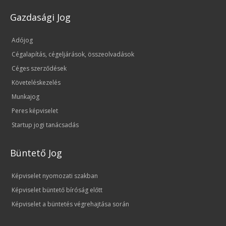
Gazdasági Jog
Adójog
Cégalapítás, cégeljárások, összeolvadások
Céges szerződések
Követeléskezelés
Munkajog
Peres képviselet
Startup jogi tanácsadás
Büntető Jog
Képviselet nyomozati szakban
Képviselet büntető bíróság előtt
Képviselet a büntetés végrehajtása során