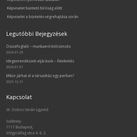
Képviselet büntető bíróság előtt
Képviselet a büntetés végrehajtása során
Legutóbbi Bejegyzések
Összefoglaló – munkaerő-kölcsönzés
2024-01-29
Idegenrendészeti eljárások – Áttekintés
2024-01-01
Mikor járhat el a társasház egy perben?
2023-12-31
Kapcsolat
dr. Dobos István ügyvéd
Székhely:
1117 Budapest,
Völgycsillag utca 4. 6. 2.