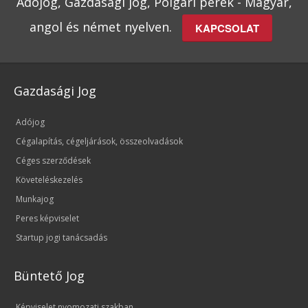
Adójog, Gazdasági jog, Polgári perek - Magyar,
angol és német nyelven.
KAPCSOLAT
Gazdasági Jog
Adójog
Cégalapítás, cégeljárások, összeolvadások
Céges szerződések
Követeléskezelés
Munkajog
Peres képviselet
Startup jogi tanácsadás
Büntető Jog
Képviselet nyomozati szakban