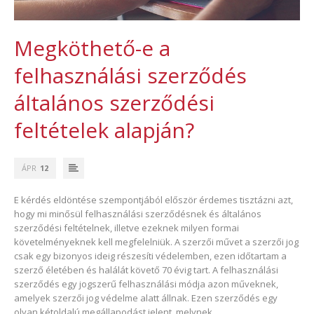
Megköthető-e a
felhasználási szerződés
általános szerződési
feltételek alapján?
ÁPR
12
E kérdés eldöntése szempontjából először érdemes tisztázni azt,
hogy mi minősül felhasználási szerződésnek és általános
szerződési feltételnek, illetve ezeknek milyen formai
követelményeknek kell megfelelniük. A szerzői művet a szerzői jog
csak egy bizonyos ideig részesíti védelemben, ezen időtartam a
szerző életében és halálát követő 70 évig tart. A felhasználási
szerződés egy jogszerű felhasználási módja azon műveknek,
amelyek szerzői jog védelme alatt állnak. Ezen szerződés egy
olyan kétoldalú megállapodást jelent, melynek…