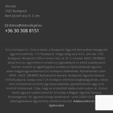
Aliroda:
1027 Budapest
Bem József utca 9. 3. em.
dobos@doboslegal.eu
+36 30 308 8151
Ezt a honlapot Dr. Dobos István, a Budapesti Ügyvédi Kamarában bejegyzett
ügyvéd (székhely: 1117 Budapest, Völgycsillag utca 4.6.2., aliroda: 1132
Budapest, Westpoint Office Center Váci út 18. 5. emelet, KASZ: 36058982)
tartja fenn az ügyvédekre vonatkozó jogszabályok és belső szabályzatok
szerint, melyek az ügyféljogokra vonatkozó tájékoztatással együtt a
www.magyarugyvedikamara.hu honlapon találhatóak. Nyilvántartási szám:
19810., KASZ: 36058982 Nyilvántartó kamara: Budapesti Ügyvédi Kamara
(1055 Budapest, Szalay utca 7.) A honlapon elérhető blogbejegyzések, cikkek
nem minősülnek konkrét jogi tanácsadásnak, ajánlattételnek vagy erre
történő felhívásnak. Célja, hogy az érdeklődő tájékozódni tudjon dr. Dobos
István ügyvéd szakterületeiről. A honlap a Magyar Ügyvédi Kamara
Elnökségének "Az ügyvédi honlap tartalmáról" szóló 2/2001 (IX.3.) számú
állásfoglalásának figyelembe vételével készült.
Adatkezelési és GDPR
tájékoztató