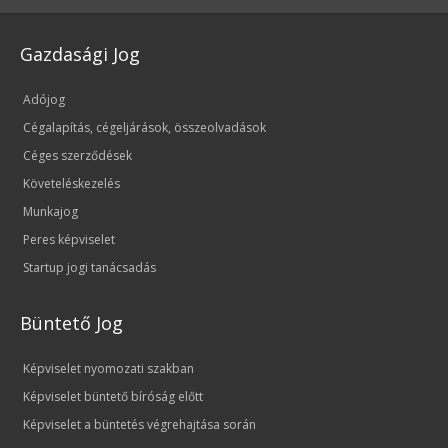
Gazdasági Jog
Adójog
Cégalapítás, cégeljárások, összeolvadások
Céges szerződések
Követeléskezelés
Munkajog
Peres képviselet
Startup jogi tanácsadás
Büntető Jog
Képviselet nyomozati szakban
Képviselet büntető bíróság előtt
Képviselet a büntetés végrehajtása során