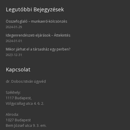
Legutóbbi Bejegyzések
Összefoglaló – munkaerő-kölcsönzés
2024-01-29
Idegenrendészeti eljárások – Áttekintés
2024-01-01
Mikor járhat el a társasház egy perben?
2023-12-31
Kapcsolat
dr. Dobos István ügyvéd
Székhely:
1117 Budapest,
Völgycsillag utca 4. 6. 2.
Aliroda:
1027 Budapest
Bem József utca 9. 3. em.