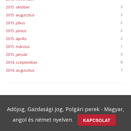
3
2015. október
3
2015. augusztus
2
2015. július
2
2015. június
2
2015. április
1
2015. március
3
2015. január
8
2014. szeptember
7
2014. augusztus
Adójog, Gazdasági jog, Polgári perek - Magyar,
angol és német nyelven.
KAPCSOLAT