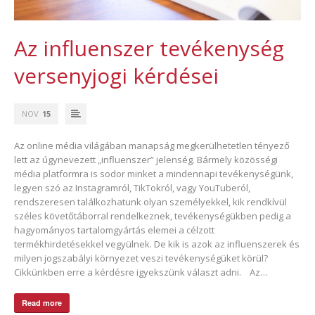
Az influenszer tevékenység
versenyjogi kérdései
NOV
15
Az online média világában manapság megkerülhetetlen tényező
lett az úgynevezett „influenszer” jelenség. Bármely közösségi
média platformra is sodor minket a mindennapi tevékenységünk,
legyen szó az Instagramról, TikTokról, vagy YouTuberól,
rendszeresen találkozhatunk olyan személyekkel, kik rendkívül
széles követőtáborral rendelkeznek, tevékenységükben pedig a
hagyományos tartalomgyártás elemei a célzott
termékhirdetésekkel vegyülnek. De kik is azok az influenszerek és
milyen jogszabályi környezet veszi tevékenységüket körül?
Cikkünkben erre a kérdésre igyekszünk választ adni. Az…
Read more