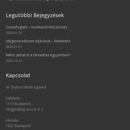
Legutóbbi Bejegyzések
Összefoglaló – munkaerő-kölcsönzés
2024-01-29
Idegenrendészeti eljárások – Áttekintés
2024-01-01
Mikor járhat el a társasház egy perben?
2023-12-31
Kapcsolat
dr. Dobos István ügyvéd
Székhely:
1117 Budapest,
Völgycsillag utca 4. 6. 2.
Aliroda:
1027 Budapest