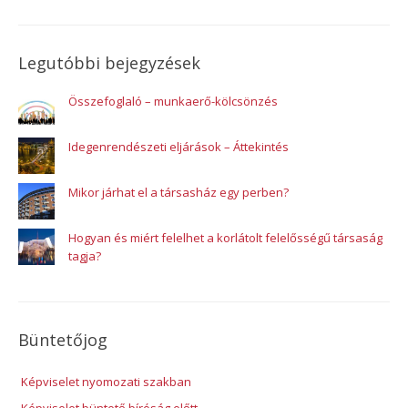
Legutóbbi bejegyzések
Összefoglaló – munkaerő-kölcsönzés
Idegenrendészeti eljárások – Áttekintés
Mikor járhat el a társasház egy perben?
Hogyan és miért felelhet a korlátolt felelősségű társaság
tagja?
Büntetőjog
Képviselet nyomozati szakban
Képviselet büntető bíróság előtt