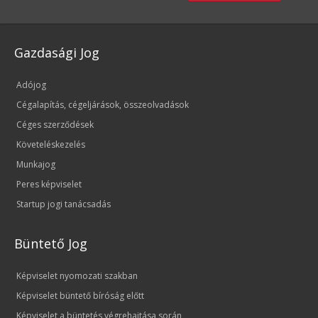
Gazdasági Jog
Adójog
Cégalapítás, cégeljárások, összeolvadások
Céges szerződések
Követeléskezelés
Munkajog
Peres képviselet
Startup jogi tanácsadás
Büntető Jog
Képviselet nyomozati szakban
Képviselet büntető bíróság előtt
Képviselet a büntetés végrehajtása során