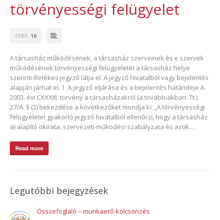
törvényességi felügyelet
FEBR
16
A társasház működésének, a társasház szerveinek és e szervek
működésének törvényességi felügyeletét a társasház helye
szerinti illetékes jegyző látja el. A jegyző hivatalból vagy bejelentés
alapján járhat el. 1. A jegyző eljárása és a bejelentés határideje A
2003. évi CXXXIII. törvény a társasházakról (a továbbiakban: Tt.)
27/A. § (2) bekezdése a következőket mondja ki: „A törvényességi
felügyeletet gyakorló jegyző hivatalból ellenőrzi, hogy a társasház
a) alapító okirata, szervezeti-működési szabályzata és azok…
Read more
Legutóbbi bejegyzések
Összefoglaló – munkaerő-kölcsönzés