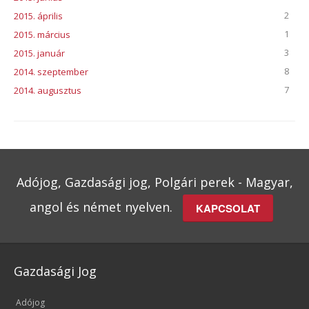
2
2015. április
1
2015. március
3
2015. január
8
2014. szeptember
7
2014. augusztus
Adójog, Gazdasági jog, Polgári perek - Magyar,
angol és német nyelven.
KAPCSOLAT
Gazdasági Jog
Adójog