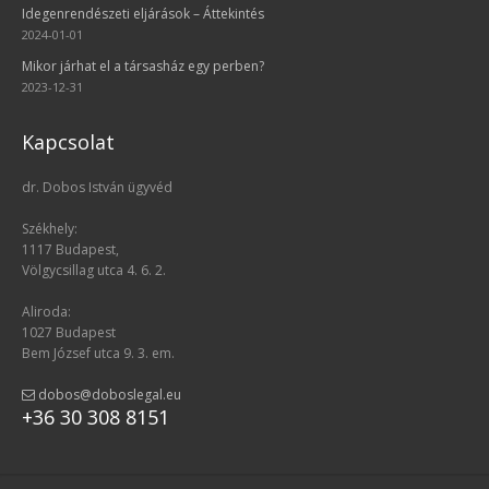
Idegenrendészeti eljárások – Áttekintés
2024-01-01
Mikor járhat el a társasház egy perben?
2023-12-31
Kapcsolat
dr. Dobos István ügyvéd
Székhely:
1117 Budapest,
Völgycsillag utca 4. 6. 2.
Aliroda:
1027 Budapest
Bem József utca 9. 3. em.
dobos@doboslegal.eu
+36 30 308 8151