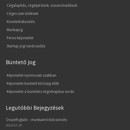
Cégalapítás, cégeljárások, összeolvadások
Céges szerződések
Követeléskezelés
Munkajog
Peres képviselet
Startup jogi tanácsadás
Büntető Jog
Képviselet nyomozati szakban
Képviselet büntető bíróság előtt
Képviselet a büntetés végrehajtása során
Legutóbbi Bejegyzések
Összefoglaló – munkaerő-kölcsönzés
2024-01-29