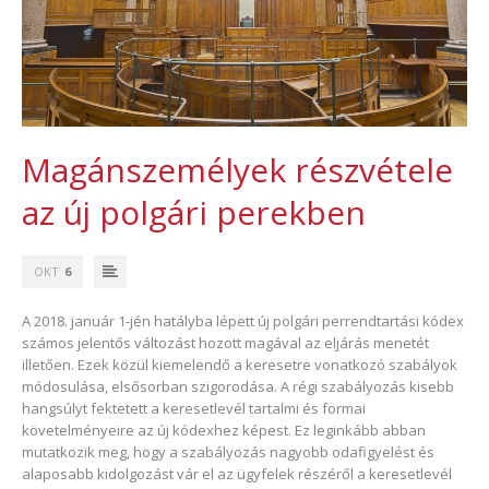
Magánszemélyek részvétele
az új polgári perekben
OKT
6
A 2018. január 1-jén hatályba lépett új polgári perrendtartási kódex
számos jelentős változást hozott magával az eljárás menetét
illetően. Ezek közül kiemelendő a keresetre vonatkozó szabályok
módosulása, elsősorban szigorodása. A régi szabályozás kisebb
hangsúlyt fektetett a keresetlevél tartalmi és formai
követelményeire az új kódexhez képest. Ez leginkább abban
mutatkozik meg, hogy a szabályozás nagyobb odafigyelést és
alaposabb kidolgozást vár el az ügyfelek részéről a keresetlevél