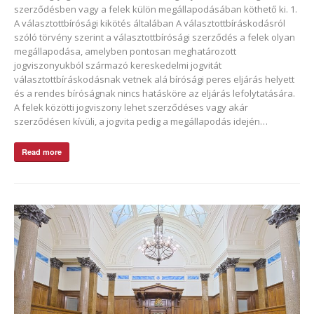
szerződésben vagy a felek külön megállapodásában köthető ki. 1.
A választottbírósági kikötés általában A választottbíráskodásról
szóló törvény szerint a választottbírósági szerződés a felek olyan
megállapodása, amelyben pontosan meghatározott
jogviszonyukból származó kereskedelmi jogvitát
választottbíráskodásnak vetnek alá bírósági peres eljárás helyett
és a rendes bíróságnak nincs hatásköre az eljárás lefolytatására.
A felek közötti jogviszony lehet szerződéses vagy akár
szerződésen kívüli, a jogvita pedig a megállapodás idején…
Read more