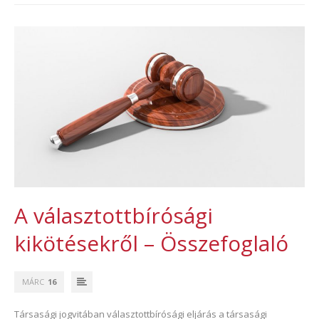
A választottbírósági
kikötésekről – Összefoglaló
MÁRC
16
Társasági jogvitában választottbírósági eljárás a társasági