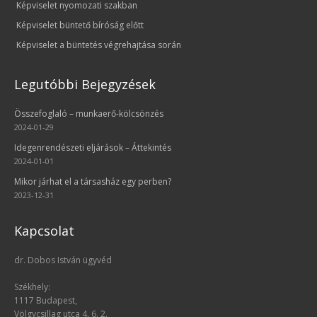
Képviselet nyomozati szakban
Képviselet büntető bíróság előtt
Képviselet a büntetés végrehajtása során
Legutóbbi Bejegyzések
Összefoglaló – munkaerő-kölcsönzés
2024-01-29
Idegenrendészeti eljárások – Áttekintés
2024-01-01
Mikor járhat el a társasház egy perben?
2023-12-31
Kapcsolat
dr. Dobos István ügyvéd
Székhely:
1117 Budapest,
Völgycsillag utca 4. 6. 2.