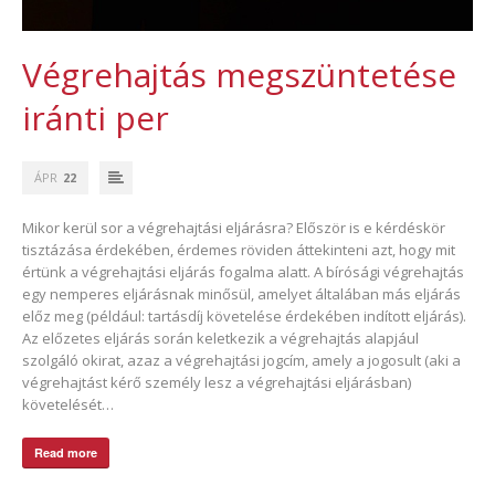
Végrehajtás megszüntetése
iránti per
ÁPR
22
Mikor kerül sor a végrehajtási eljárásra? Először is e kérdéskör
tisztázása érdekében, érdemes röviden áttekinteni azt, hogy mit
értünk a végrehajtási eljárás fogalma alatt. A bírósági végrehajtás
egy nemperes eljárásnak minősül, amelyet általában más eljárás
előz meg (például: tartásdíj követelése érdekében indított eljárás).
Az előzetes eljárás során keletkezik a végrehajtás alapjául
szolgáló okirat, azaz a végrehajtási jogcím, amely a jogosult (aki a
végrehajtást kérő személy lesz a végrehajtási eljárásban)
követelését…
Read more