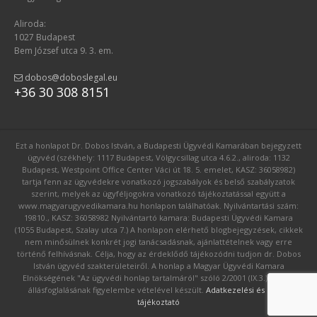
Aliroda:
1027 Budapest
Bem József utca 9. 3. em.
dobos@doboslegal.eu
+36 30 308 8151
Ezt a honlapot Dr. Dobos István, a Budapesti Ügyvédi Kamarában bejegyzett
ügyvéd (székhely: 1117 Budapest, Völgycsillag utca 4.6.2., aliroda: 1132
Budapest, Westpoint Office Center Váci út 18. 5. emelet, KASZ: 36058982)
tartja fenn az ügyvédekre vonatkozó jogszabályok és belső szabályzatok
szerint, melyek az ügyféljogokra vonatkozó tájékoztatással együtt a
www.magyarugyvedikamara.hu honlapon találhatóak. Nyilvántartási szám:
19810., KASZ: 36058982 Nyilvántartó kamara: Budapesti Ügyvédi Kamara
(1055 Budapest, Szalay utca 7.) A honlapon elérhető blogbejegyzések, cikkek
nem minősülnek konkrét jogi tanácsadásnak, ajánlattételnek vagy erre
történő felhívásnak. Célja, hogy az érdeklődő tájékozódni tudjon dr. Dobos
István ügyvéd szakterületeiről. A honlap a Magyar Ügyvédi Kamara
Elnökségének "Az ügyvédi honlap tartalmáról" szóló 2/2001 (IX.3.) számú
állásfoglalásának figyelembe vételével készült.
Adatkezelési és GDPR
tájékoztató