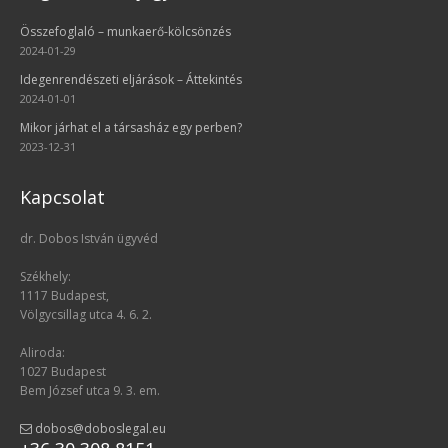
Összefoglaló – munkaerő-kölcsönzés
2024-01-29
Idegenrendészeti eljárások – Áttekintés
2024-01-01
Mikor járhat el a társasház egy perben?
2023-12-31
Kapcsolat
dr. Dobos István ügyvéd
Székhely:
1117 Budapest,
Völgycsillag utca 4. 6. 2.
Aliroda:
1027 Budapest
Bem József utca 9. 3. em.
dobos@doboslegal.eu