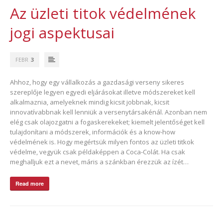
Az üzleti titok védelmének
jogi aspektusai
FEBR
3
Ahhoz, hogy egy vállalkozás a gazdasági verseny sikeres
szereplője legyen egyedi eljárásokat illetve módszereket kell
alkalmaznia, amelyeknek mindig kicsit jobbnak, kicsit
innovatívabbnak kell lenniük a versenytársakénál. Azonban nem
elég csak olajozgatni a fogaskerekeket; kiemelt jelentőséget kell
tulajdonítani a módszerek, információk és a know-how
védelmének is. Hogy megértsük milyen fontos az üzleti titkok
védelme, vegyük csak példaképpen a Coca-Colát. Ha csak
meghalljuk ezt a nevet, máris a szánkban érezzük az ízét…
Read more