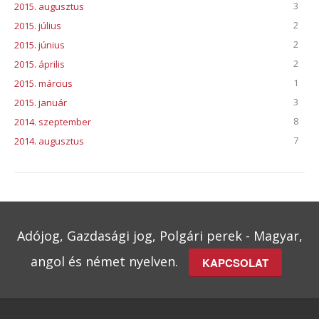
3
2015. augusztus
2
2015. július
2
2015. június
2
2015. április
1
2015. március
3
2015. január
8
2014. szeptember
7
2014. augusztus
Adójog, Gazdasági jog, Polgári perek - Magyar,
angol és német nyelven.
KAPCSOLAT