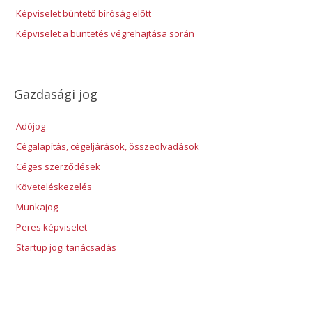
Képviselet büntető bíróság előtt
Képviselet a büntetés végrehajtása során
Gazdasági jog
Adójog
Cégalapítás, cégeljárások, összeolvadások
Céges szerződések
Követeléskezelés
Munkajog
Peres képviselet
Startup jogi tanácsadás