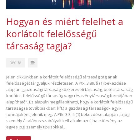
Hogyan és miért felelhet a
korlátolt felelősségű
társaság tagja?
DEC
31
Jelen cikkünkben a korlátolt felelősségű társaság tagjának
felelősségét tárgyaljuk részletesen. A Ptk. 3:89. § (1) bekezdése
alapján „gazdasági társaság közkereseti társaság, betéti társaság,
korlátolt felelősségű társaság vagy részvénytársaság formájában
alapítható”. Ez alapján megállapítható, hogy a korlátolt felelősségű
társaság (a továbbiakban: kft.) a gazdasági társaságok egyik
formájaként jelenik meg. A Ptk. 3:3. § (1) bekezdése alapján „a jogi
személy általános szabályait kell alkalmazni, ha e törvény az
egyes jogi személy típusokkal…