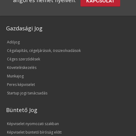
angol és német nyelven.
KAPCSOLAT
Gazdasági Jog
Adójog
Cégalapítás, cégeljárások, összeolvadások
Céges szerződések
Követeléskezelés
Munkajog
Peres képviselet
Startup jogi tanácsadás
Büntető Jog
Képviselet nyomozati szakban
Képviselet büntető bíróság előtt