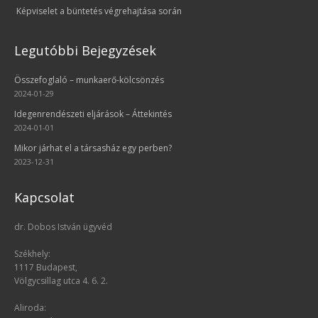
Képviselet a büntetés végrehajtása során
Legutóbbi Bejegyzések
Összefoglaló – munkaerő-kölcsönzés
2024-01-29
Idegenrendészeti eljárások – Áttekintés
2024-01-01
Mikor járhat el a társasház egy perben?
2023-12-31
Kapcsolat
dr. Dobos István ügyvéd
Székhely:
1117 Budapest,
Völgycsillag utca 4. 6. 2.
Aliroda: