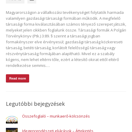
Magyarországon a vállalkozási tevékenységet folytatók harmada
valamilyen gazdasági társasági formában működik. A megfelelő
társasági forma kiválasztásában számos tényező szerepet játszik,
melyeket jelen cikkben foglalunk össze. Társasági formák A Polgári
Törvénykönyv (Ptk.) 3:89. § szerint a társasági jogban
formakényszer elve érvényesül; gazdasági társaság közkereseti
társaság, betéti társaság, korlátolt felelősségű társaság vagy
részvénytársaság formájában alapítható. Mivel ez a szabály
kógens, nem lehet eltérni tőle, ezért a létesítő okirat ettől eltérő
rendelkezése semmis.…
Read more
Legutóbbi bejegyzések
Összefoglaló – munkaerő-kölcsönzés
Idegenrendészeti eljárások – Áttekintés