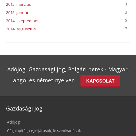
1
2015. március
3
2015. január
8
2014. szeptember
7
2014. augusztus
Adójog, Gazdasági jog, Polgári perek - Magyar,
angol és német nyelven.
KAPCSOLAT
Gazdasági Jog
Adójog
Cégalapítás, cégeljárások, összeolvadások