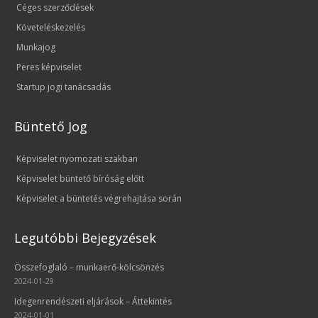
Céges szerződések
Követeléskezelés
Munkajog
Peres képviselet
Startup jogi tanácsadás
Büntető Jog
Képviselet nyomozati szakban
Képviselet büntető bíróság előtt
Képviselet a büntetés végrehajtása során
Legutóbbi Bejegyzések
Összefoglaló – munkaerő-kölcsönzés
2024-01-29
Idegenrendészeti eljárások – Áttekintés
2024-01-01