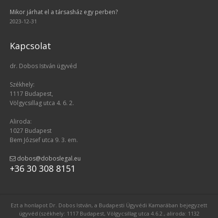
Mikor járhat el a társasház egy perben?
2023-12-31
Kapcsolat
dr. Dobos István ügyvéd
Székhely:
1117 Budapest,
Völgycsillag utca 4. 6. 2.
Aliroda:
1027 Budapest
Bem József utca 9. 3. em.
dobos@doboslegal.eu
+36 30 308 8151
Ezt a honlapot Dr. Dobos István, a Budapesti Ügyvédi Kamarában bejegyzett
ügyvéd (székhely: 1117 Budapest, Völgycsillag utca 4.6.2., aliroda: 1132