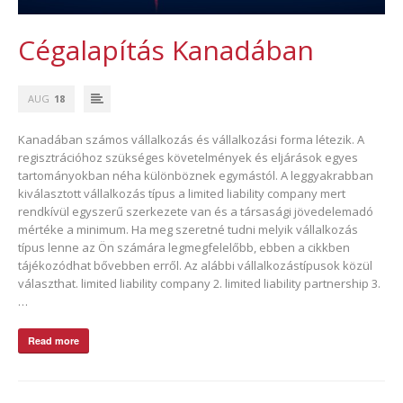
Cégalapítás Kanadában
AUG
18
Kanadában számos vállalkozás és vállalkozási forma létezik. A
regisztrációhoz szükséges követelmények és eljárások egyes
tartományokban néha különböznek egymástól. A leggyakrabban
kiválasztott vállalkozás típus a limited liability company mert
rendkívül egyszerű szerkezete van és a társasági jövedelemadó
mértéke a minimum. Ha meg szeretné tudni melyik vállalkozás
típus lenne az Ön számára legmegfelelőbb, ebben a cikkben
tájékozódhat bővebben erről. Az alábbi vállalkozástípusok közül
választhat. limited liability company 2. limited liability partnership 3.
…
Read more