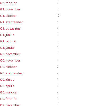
3
022. február
5
021. november
10
021. október
5
021. szeptember
2
021. augusztus
1
021. június
3
021. február
1
021. január
1
020. december
4
020. november
2
020. október
2
020. szeptember
1
020. június
2
20. április
2
020. március
1
020. február
3
019. december