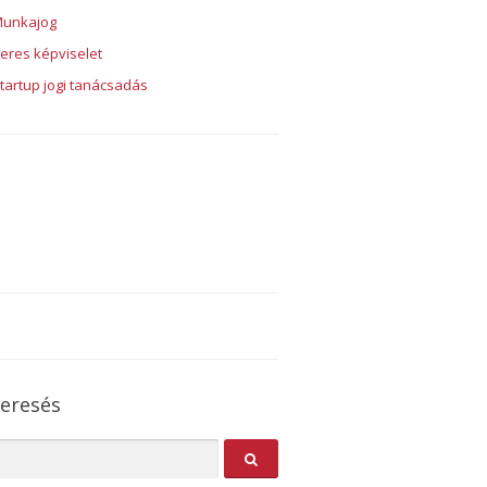
unkajog
eres képviselet
tartup jogi tanácsadás
eresés