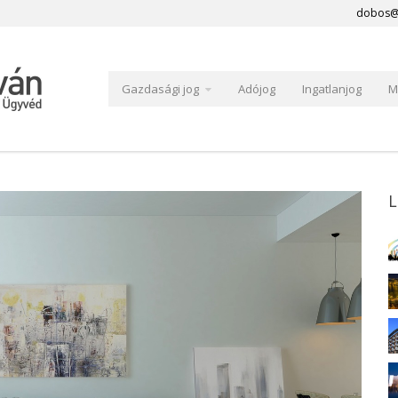
dobos@
Gazdasági jog
Adójog
Ingatlanjog
M
L