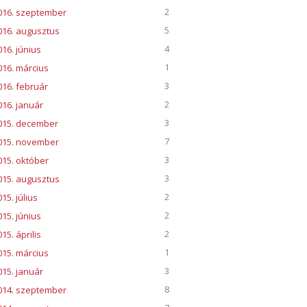
2
016. szeptember
5
016. augusztus
4
016. június
1
016. március
3
016. február
2
016. január
3
015. december
7
015. november
3
015. október
3
015. augusztus
2
15. július
2
015. június
2
15. április
1
015. március
3
015. január
8
014. szeptember