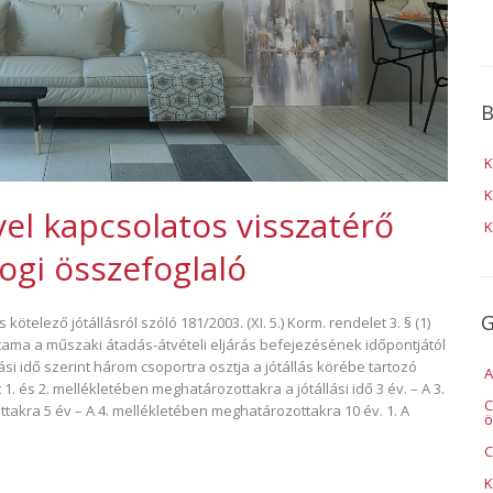
B
K
K
ővel kapcsolatos visszatérő
K
ogi összefoglaló
G
kötelező jótállásról szóló 181/2003. (XI. 5.) Korm. rendelet 3. § (1)
artama a műszaki átadás-átvételi eljárás befejezésének időpontjától
lási idő szerint három csoportra osztja a jótállás körébe tartozó
A
1. és 2. mellékletében meghatározottakra a jótállási idő 3 év. – A 3.
C
akra 5 év – A 4. mellékletében meghatározottakra 10 év. 1. A
ö
C
K