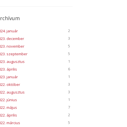
rchívum
2
024. január
3
023. december
5
023. november
5
023. szeptember
1
023. augusztus
6
23. április
1
023. január
3
022. október
3
022. augusztus
1
022. június
7
022. május
2
22. április
5
022. március