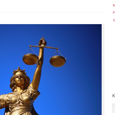
M
P
S
K