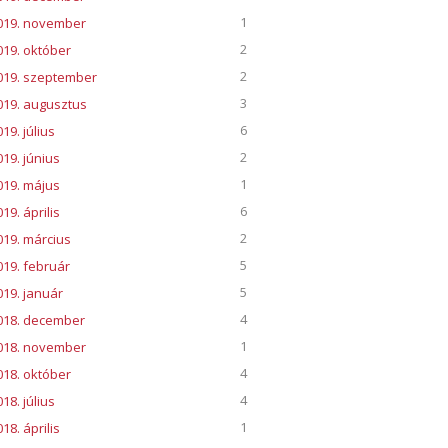
1
019. november
2
019. október
2
019. szeptember
3
019. augusztus
6
19. július
2
019. június
1
019. május
6
19. április
2
019. március
5
019. február
5
019. január
4
018. december
1
018. november
4
018. október
4
18. július
1
18. április