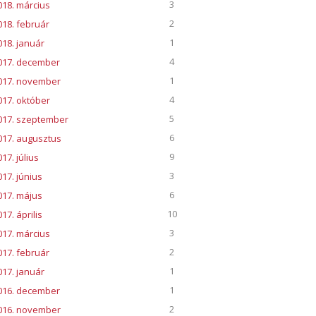
3
018. március
2
018. február
1
018. január
4
017. december
1
017. november
4
017. október
5
017. szeptember
6
017. augusztus
9
17. július
3
017. június
6
017. május
10
17. április
3
017. március
2
017. február
1
017. január
1
016. december
2
016. november