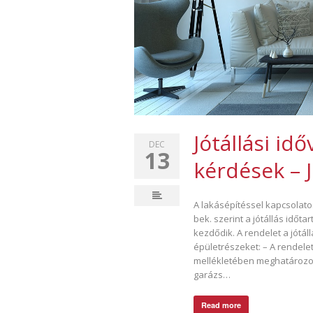
Jótállási id
DEC
13
kérdések – J
A lakásépítéssel kapcsolatos 
bek. szerint a jótállás időt
kezdődik. A rendelet a jótál
épületrészeket: – A rendelet 
mellékletében meghatározott
garázs…
Read more