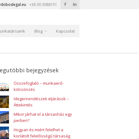
doboslegal.eu
+36 30 3088151
unkatársaink
Blog
Kapcsolat
egutóbbi bejegyzések
Összefoglaló – munkaerő-
kölcsönzés
Idegenrendészeti eljárások –
Áttekintés
Mikor járhat el a társasház egy
perben?
Hogyan és miért felelhet a
korlátolt felelősségű társaság