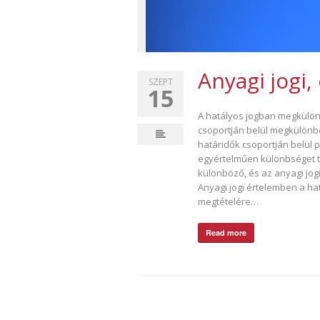
Anyagi jogi,
SZEPT
15
A hatályos jogban megkülönbö
csoportján belül megkülönböz
határidők csoportján belül p
egyértelműen különbséget te
különböző, és az anyagi jogi
Anyagi jogi értelemben a ha
megtételére…
Read more