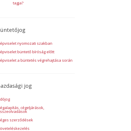
tagja?
üntetőjog
épviselet nyomozati szakban
épviselet büntető bíróság előtt
épviselet a büntetés végrehajtása során
azdasági jog
dójog
égalapítás, cégeljárások,
sszeolvadások
éges szerződések
öveteléskezelés