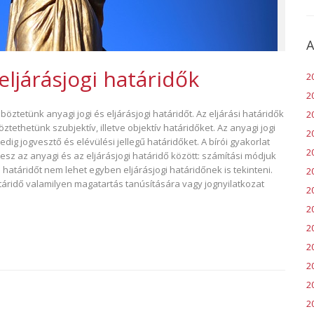
A
 eljárásjogi határidők
2
2
ztetünk anyagi jogi és eljárásjogi határidőt. Az eljárási határidők
2
tethetünk szubjektív, illetve objektív határidőket. Az anyagi jogi
2
edig jogvesztő és elévülési jellegű határidőket. A bírói gyakorlat
2
sz az anyagi és az eljárásjogi határidő között: számítási módjuk
 határidőt nem lehet egyben eljárásjogi határidőnek is tekinteni.
20
táridő valamilyen magatartás tanúsítására vagy jognyilatkozat
2
2
2
2
2
20
2