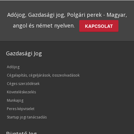
Adójog, Gazdasági jog, Polgári perek - Magyar,
angol és német nyelven.
KAPCSOLAT
Gazdasági Jog
Adójog
Cégalapítás, cégeljárások, összeolvadások
Céges szerződések
Követeléskezelés
Munkajog
Peres képviselet
Startup jogi tanácsadás
Büntető Jog