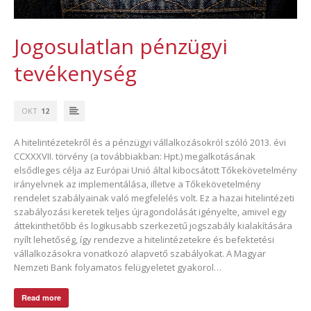
Jogosulatlan pénzügyi
tevékenység
OKT
12
A hitelintézetekről és a pénzügyi vállalkozásokról szóló 2013. évi
CCXXXVII. törvény (a továbbiakban: Hpt.) megalkotásának
elsődleges célja az Európai Unió által kibocsátott Tőkekövetelmény
irányelvnek az implementálása, illetve a Tőkekövetelmény
rendelet szabályainak való megfelelés volt. Ez a hazai hitelintézeti
szabályozási keretek teljes újragondolását igényelte, amivel egy
áttekinthetőbb és logikusabb szerkezetű jogszabály kialakítására
nyílt lehetőség, így rendezve a hitelintézetekre és befektetési
vállalkozásokra vonatkozó alapvető szabályokat. A Magyar
Nemzeti Bank folyamatos felügyeletet gyakorol…
Read more