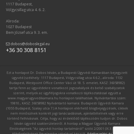
1117 Budapest,
Völgycsillag utca 4. 6. 2.
Aliroda:
1027 Budapest
Bem József utca 9. 3. em.
dobos@doboslegal.eu
+36 30 308 8151
Ezt a honlapot Dr. Dobos István, a Budapesti Ügyvédi Kamarában bejegyzett
ügyvéd (székhely: 1117 Budapest, Völgycsillag utca 4.6.2., aliroda: 1132
Budapest, Westpoint Office Center Váci út 18. 5. emelet, KASZ: 36058982)
tartja fenn az ügyvédekre vonatkozó jogszabályok és belső szabályzatok
szerint, melyek az ügyféljogokra vonatkozó tájékoztatással együtt a
www.magyarugyvedikamara.hu honlapon találhatóak. Nyilvántartási szám:
19810., KASZ: 36058982 Nyilvántartó kamara: Budapesti Ügyvédi Kamara
(1055 Budapest, Szalay utca 7.) A honlapon elérhető blogbejegyzések, cikkek
nem minősülnek konkrét jogi tanácsadásnak, ajánlattételnek vagy erre
történő felhívásnak. Célja, hogy az érdeklődő tájékozódni tudjon dr. Dobos
István ügyvéd szakterületeiről. A honlap a Magyar Ügyvédi Kamara
Elnökségének "Az ügyvédi honlap tartalmáról" szóló 2/2001 (IX.3.) számú
állásfoglalásának figyelembe vételével készült.
Adatkezelési és GDPR