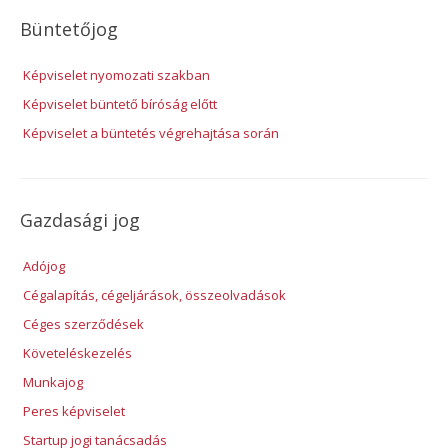
Büntetőjog
Képviselet nyomozati szakban
Képviselet büntető bíróság előtt
Képviselet a büntetés végrehajtása során
Gazdasági jog
Adójog
Cégalapítás, cégeljárások, összeolvadások
Céges szerződések
Követeléskezelés
Munkajog
Peres képviselet
Startup jogi tanácsadás