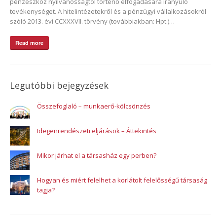
pénzeszköz nyilvánosságtól történő elfogadására irányuló
tevékenységet. A hitelintézetekről és a pénzügyi vállalkozásokról
szóló 2013. évi CCXXXVII. törvény (továbbiakban: Hpt.)…
Read more
Legutóbbi bejegyzések
Összefoglaló – munkaerő-kölcsönzés
Idegenrendészeti eljárások – Áttekintés
Mikor járhat el a társasház egy perben?
Hogyan és miért felelhet a korlátolt felelősségű társaság
tagja?