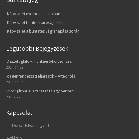
Képviselet nyomozati szakban
Képviselet büntető bíróság előtt
Képviselet a büntetés végrehajtása során
Legutóbbi Bejegyzések
Összefoglaló – munkaerő-kölcsönzés
2024-01-29
Idegenrendészeti eljárások – Áttekintés
2024-01-01
Mikor járhat el a társasház egy perben?
2023-12-31
Kapcsolat
dr. Dobos István ügyvéd
Székhely: