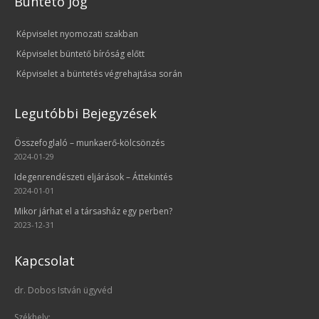
Büntető Jog
Képviselet nyomozati szakban
Képviselet büntető bíróság előtt
Képviselet a büntetés végrehajtása során
Legutóbbi Bejegyzések
Összefoglaló – munkaerő-kölcsönzés
2024-01-29
Idegenrendészeti eljárások – Áttekintés
2024-01-01
Mikor járhat el a társasház egy perben?
2023-12-31
Kapcsolat
dr. Dobos István ügyvéd
Székhely: