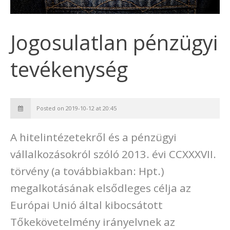
Jogosulatlan pénzügyi
tevékenység
Posted on 2019-10-12 at 20:45
A hitelintézetekről és a pénzügyi
vállalkozásokról szóló 2013. évi CCXXXVII.
törvény (a továbbiakban: Hpt.)
megalkotásának elsődleges célja az
Európai Unió által kibocsátott
Tőkekövetelmény irányelvnek az