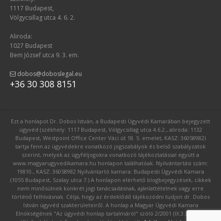
1117 Budapest,
Völgycsillag utca 4. 6. 2.
Aliroda:
1027 Budapest
Bem József utca 9. 3. em.
dobos@doboslegal.eu
+36 30 308 8151
Ezt a honlapot Dr. Dobos István, a Budapesti Ügyvédi Kamarában bejegyzett
ügyvéd (székhely: 1117 Budapest, Völgycsillag utca 4.6.2., aliroda: 1132
Budapest, Westpoint Office Center Váci út 18. 5. emelet, KASZ: 36058982)
tartja fenn az ügyvédekre vonatkozó jogszabályok és belső szabályzatok
szerint, melyek az ügyféljogokra vonatkozó tájékoztatással együtt a
www.magyarugyvedikamara.hu honlapon találhatóak. Nyilvántartási szám:
19810., KASZ: 36058982 Nyilvántartó kamara: Budapesti Ügyvédi Kamara
(1055 Budapest, Szalay utca 7.) A honlapon elérhető blogbejegyzések, cikkek
nem minősülnek konkrét jogi tanácsadásnak, ajánlattételnek vagy erre
történő felhívásnak. Célja, hogy az érdeklődő tájékozódni tudjon dr. Dobos
István ügyvéd szakterületeiről. A honlap a Magyar Ügyvédi Kamara
Elnökségének "Az ügyvédi honlap tartalmáról" szóló 2/2001 (IX.3.) számú