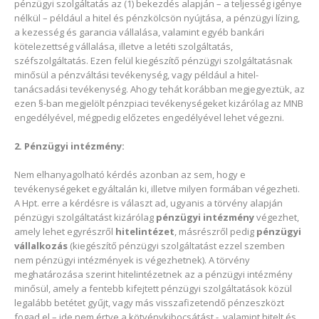
pénzügyi szolgáltatás az (1) bekezdés alapján – a teljesség igénye
nélkül – például a hitel és pénzkölcsön nyújtása, a pénzügyi lízing,
a kezesség és garancia vállalása, valamint egyéb bankári
kötelezettség vállalása, illetve a letéti szolgáltatás,
széfszolgáltatás. Ezen felül kiegészítő pénzügyi szolgáltatásnak
minősül a pénzváltási tevékenység, vagy például a hitel-
tanácsadási tevékenység. Ahogy tehát korábban megjegyeztük, az
ezen §-ban megjelölt pénzpiaci tevékenységeket kizárólag az MNB
engedélyével, mégpedig előzetes engedélyével lehet végezni.
2. Pénzügyi intézmény:
Nem elhanyagolható kérdés azonban az sem, hogy e
tevékenységeket egyáltalán ki, illetve milyen formában végezheti.
A Hpt. erre a kérdésre is választ ad, ugyanis a törvény alapján
pénzügyi szolgáltatást kizárólag
pénzügyi intézmény
végezhet,
amely lehet egyrészről
hitelintézet
, másrészről pedig
pénzügyi
vállalkozás
(kiegészítő pénzügyi szolgáltatást ezzel szemben
nem pénzügyi intézmények is végezhetnek). A törvény
meghatározása szerint hitelintézetnek az a pénzügyi intézmény
minősül, amely a fentebb kifejtett pénzügyi szolgáltatások közül
legalább betétet gyűjt, vagy más visszafizetendő pénzeszközt
fogad el – ide nem értve a kötvénykibocsátást -, valamint hitelt és