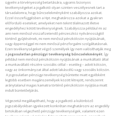
ügyelni a törvényesség betartására, ugyanis bizonyos
tevékenységeket a jogalkotó olyan szinten veszélyesnek tart a
társadalomra, hogy bűncselekményként szabályozza azokat.
Ezzel összefüggésben a Hpt. meghatározza azokat a gyakran
előforduló eseteket, amelyeket nem tekint tilalmazott illetve
engedélyhez kötött tevékenységnek. Szabályozza például mi az
ami nem minősül visszafizetendő pénzeszköz nyilvánosságtól
történő gyűjtésének, mi nem minősül pénzkölcsön nyújtásának,
vagy éppenséggel mi nem minősül pénzforgalmi szolgáltatásnak.
Ezen tevékenységeket végző személyek így nem valósíthatják meg
a
jogosulatlan pénzügyi tevékenység bűncselekményét
. Így
például nem minősül pénzkölcsön nyújtásának a munkáltató által
a munkavállaló részére szociális céllal – esetileg – adott kölcsön,
vagy az önkormányzat által adott lakáscélú vagy szociális kölcsön.
A jogosulatlan pénzügyi tevékenység bűntette miatt egyébként
legtöbb esetben magánszemélyek között létrejött, rendszerint
aránytalanul magas kamatra történő pénzkölcsön nyújtása miatt
indult büntetőeljárás.
Végezetül megállapítható, hogy a jogalkotó a különböző
jogszabályokban igyekezett konkrétan meghatározni az engedély
birtokában végezhető pénzügyi tevékenységek, valamint ezen