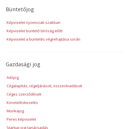
Büntetőjog
Képviselet nyomozati szakban
Képviselet büntető bíróság előtt
Képviselet a büntetés végrehajtása során
Gazdasági jog
Adójog
Cégalapítás, cégeljárások, összeolvadások
Céges szerződések
Követeléskezelés
Munkajog
Peres képviselet
Startup jogi tanácsadás