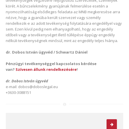
tevékenységek végzésére feljogosított szervezetek, személyek
körét. A bűncselekmény gyanújának felmerülése esetén a
nyomozóhatóság elsődleges feladata az MNB megkeresése arra
nézve, hogy a gyanúba került szervezet vagy személy
rendelkezik-e az adott tevékenység folytatására engedéllyel vagy
sem. Ezen kívül pedig nem elhanyagolható, hogy az engedély
időbeli vagy a tevékenységet illető túllépése éppúgy engedély
nélküli tevékenységnek minősül, mint az engedély teljes hiánya.
dr. Dobos István ügyvéd / Schwartz Dániel
Pénzügyi tevékenységgel kapcsolatos kérdése
van?
Szívesen állunk rendelkezésére
!
dr. Dobos István ügyvéd
e-mail: dobos@doboslegal.eu
+3630-3088151