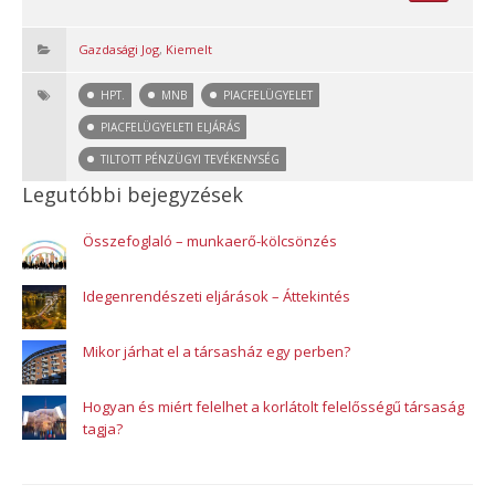
Gazdasági Jog
,
Kiemelt
HPT.
MNB
PIACFELÜGYELET
PIACFELÜGYELETI ELJÁRÁS
TILTOTT PÉNZÜGYI TEVÉKENYSÉG
Legutóbbi bejegyzések
Összefoglaló – munkaerő-kölcsönzés
Idegenrendészeti eljárások – Áttekintés
Mikor járhat el a társasház egy perben?
Hogyan és miért felelhet a korlátolt felelősségű társaság
tagja?