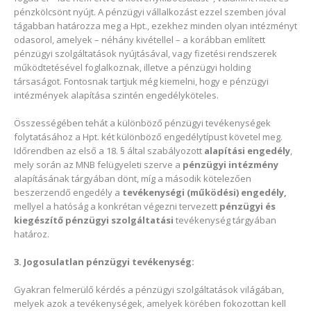
pénzkölcsönt nyújt. A pénzügyi vállalkozást ezzel szemben jóval
tágabban határozza meg a Hpt., ezekhez minden olyan intézményt
odasorol, amelyek – néhány kivétellel – a korábban említett
pénzügyi szolgáltatások nyújtásával, vagy fizetési rendszerek
működtetésével foglalkoznak, illetve a pénzügyi holding
társaságot. Fontosnak tartjuk még kiemelni, hogy e pénzügyi
intézmények alapítása szintén engedélyköteles.
Összességében tehát a különböző pénzügyi tevékenységek
folytatásához a Hpt. két különböző engedélytípust követel meg.
Időrendben az első a 18. § által szabályozott
alapítási engedély
,
mely során az MNB felügyeleti szerve a
pénzügyi intézmény
alapításának tárgyában dönt, míg a második kötelezően
beszerzendő engedély a
tevékenységi (működési) engedély,
mellyel a hatóság a konkrétan végezni tervezett
pénzügyi és
kiegészítő pénzügyi szolgáltatási
tevékenység tárgyában
határoz.
3. Jogosulatlan pénzügyi tevékenység:
Gyakran felmerülő kérdés a pénzügyi szolgáltatások világában,
melyek azok a tevékenységek, amelyek körében fokozottan kell