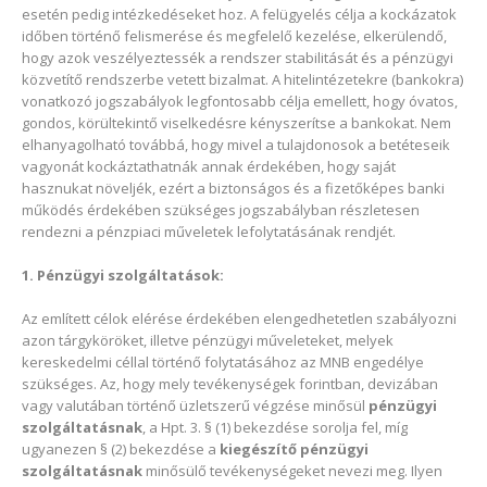
esetén pedig intézkedéseket hoz. A felügyelés célja a kockázatok
időben történő felismerése és megfelelő kezelése, elkerülendő,
hogy azok veszélyeztessék a rendszer stabilitását és a pénzügyi
közvetítő rendszerbe vetett bizalmat. A hitelintézetekre (bankokra)
vonatkozó jogszabályok legfontosabb célja emellett, hogy óvatos,
gondos, körültekintő viselkedésre kényszerítse a bankokat. Nem
elhanyagolható továbbá, hogy mivel a tulajdonosok a betéteseik
vagyonát kockáztathatnák annak érdekében, hogy saját
hasznukat növeljék, ezért a biztonságos és a fizetőképes banki
működés érdekében szükséges jogszabályban részletesen
rendezni a pénzpiaci műveletek lefolytatásának rendjét.
1. Pénzügyi szolgáltatások:
Az említett célok elérése érdekében elengedhetetlen szabályozni
azon tárgyköröket, illetve pénzügyi műveleteket, melyek
kereskedelmi céllal történő folytatásához az MNB engedélye
szükséges. Az, hogy mely tevékenységek forintban, devizában
vagy valutában történő üzletszerű végzése minősül
pénzügyi
szolgáltatásnak
, a Hpt. 3. § (1) bekezdése sorolja fel, míg
ugyanezen § (2) bekezdése a
kiegészítő pénzügyi
szolgáltatásnak
minősülő tevékenységeket nevezi meg. Ilyen