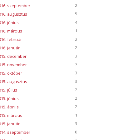
2
016. szeptember
5
016. augusztus
4
016. június
1
016. március
3
016. február
2
016. január
3
015. december
7
015. november
3
015. október
3
015. augusztus
2
15. július
2
015. június
2
15. április
1
015. március
3
015. január
8
014. szeptember