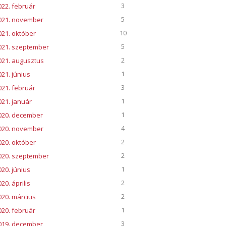
3
022. február
5
021. november
10
021. október
5
021. szeptember
2
021. augusztus
1
021. június
3
021. február
1
021. január
1
020. december
4
020. november
2
020. október
2
020. szeptember
1
020. június
2
20. április
2
020. március
1
020. február
3
019. december