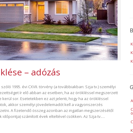
B
K
K
K
öklése – adózás
G
zóló 1995. évi CXVII. törvény (a továbbiakban: Szja tv.) személyi
ezettséget ír elő abban az esetben, ha az örökléssel megszerzett
 kerül sor. Esetetekben ez azt jelenti, hogy ha az örökléssel
A
átok, akkor személyi jövedelemadót kell a vagyonszerzés
C
fizetni. A fizetendő összeg azonban az ingatlan megszerzésétől
ö
időpontja) számított évek elteltével csökken. Az Szja tv.…
C
K