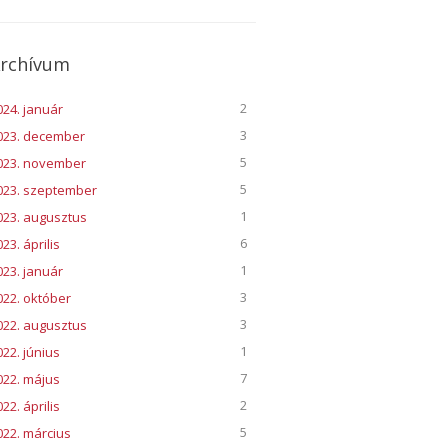
rchívum
2
024. január
3
023. december
5
023. november
5
023. szeptember
1
023. augusztus
6
23. április
1
023. január
3
022. október
3
022. augusztus
1
022. június
7
022. május
2
22. április
5
022. március