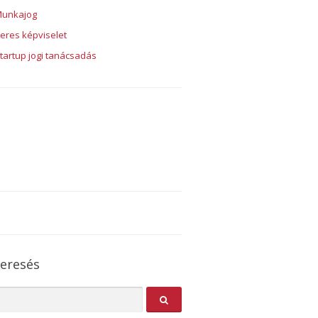
unkajog
eres képviselet
tartup jogi tanácsadás
eresés