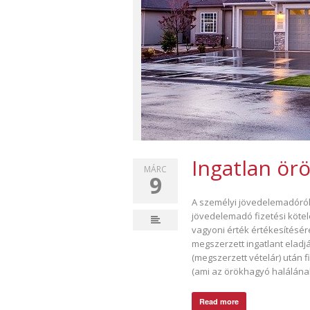
Ingatlan ör
MÁRC
9
A személyi jövedelemadóról s
jövedelemadó fizetési kötel
vagyoni érték értékesítésére
megszerzett ingatlant eladj
(megszerzett vételár) után 
(ami az örökhagyó halálának 
Read more