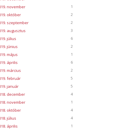
1
019. november
2
019. október
2
019. szeptember
3
019. augusztus
6
19. július
2
019. június
1
019. május
6
19. április
2
019. március
5
019. február
5
019. január
4
018. december
1
018. november
4
018. október
4
18. július
1
18. április