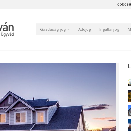
dobos@
Gazdasági jog
Adójog
Ingatlanjog
M
L