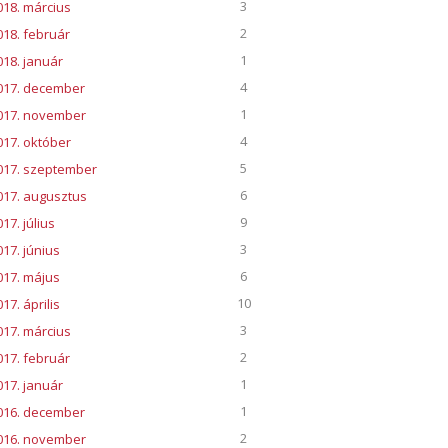
3
018. március
2
018. február
1
018. január
4
017. december
1
017. november
4
017. október
5
017. szeptember
6
017. augusztus
9
17. július
3
017. június
6
017. május
10
17. április
3
017. március
2
017. február
1
017. január
1
016. december
2
016. november