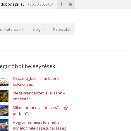
doboslegal.eu
+36 30 3088151
unkatársaink
Blog
Kapcsolat
egutóbbi bejegyzések
Összefoglaló – munkaerő-
kölcsönzés
Idegenrendészeti eljárások –
Áttekintés
Mikor járhat el a társasház egy
perben?
Hogyan és miért felelhet a
korlátolt felelősségű társaság