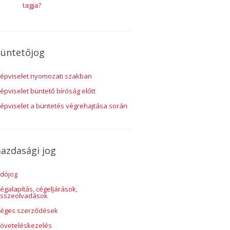
tagja?
üntetőjog
épviselet nyomozati szakban
épviselet büntető bíróság előtt
épviselet a büntetés végrehajtása során
azdasági jog
dójog
égalapítás, cégeljárások,
sszeolvadások
éges szerződések
öveteléskezelés