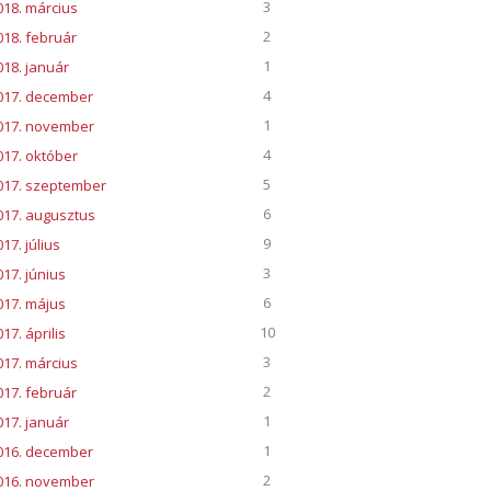
3
018. március
2
018. február
1
018. január
4
017. december
1
017. november
4
017. október
5
017. szeptember
6
017. augusztus
9
17. július
3
017. június
6
017. május
10
17. április
3
017. március
2
017. február
1
017. január
1
016. december
2
016. november