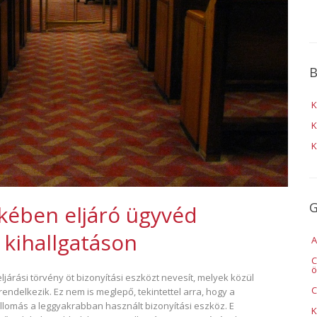
B
K
K
K
G
kében eljáró ügyvéd
 kihallgatáson
A
C
ö
ljárási törvény öt bizonyítási eszközt nevesít, melyek közül
C
endelkezik. Ez nem is meglepő, tekintettel arra, hogy a
llomás a leggyakrabban használt bizonyítási eszköz. E
K