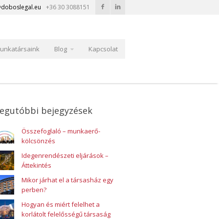
doboslegal.eu
+36 30 3088151
unkatársaink
Blog
Kapcsolat
egutóbbi bejegyzések
Összefoglaló – munkaerő-
kölcsönzés
Idegenrendészeti eljárások –
Áttekintés
Mikor járhat el a társasház egy
perben?
Hogyan és miért felelhet a
korlátolt felelősségű társaság