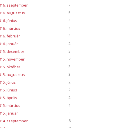
2
016. szeptember
5
016. augusztus
4
016. június
1
016. március
3
016. február
2
016. január
3
015. december
7
015. november
3
015. október
3
015. augusztus
2
15. július
2
015. június
2
15. április
1
015. március
3
015. január
8
014. szeptember