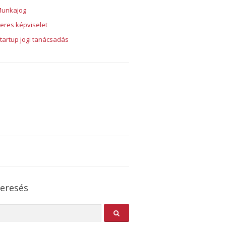
unkajog
eres képviselet
tartup jogi tanácsadás
eresés