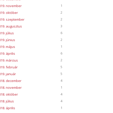
1
019. november
2
019. október
2
019. szeptember
3
019. augusztus
6
19. július
2
019. június
1
019. május
6
19. április
2
019. március
5
019. február
5
019. január
4
018. december
1
018. november
4
018. október
4
18. július
1
18. április