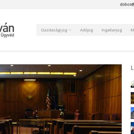
dobos@
Gazdasági jog
Adójog
Ingatlanjog
M
L