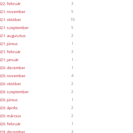
3
022. február
5
021. november
10
021. október
5
021. szeptember
2
021. augusztus
1
021. június
3
021. február
1
021. január
1
020. december
4
020. november
2
020. október
2
020. szeptember
1
020. június
2
20. április
2
020. március
1
020. február
3
019. december