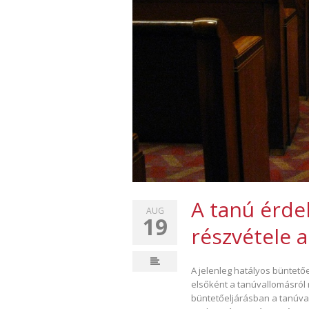
A tanú érde
AUG
19
részvétele a
A jelenleg hatályos büntetőe
elsőként a tanúvallomásról r
büntetőeljárásban a tanúva