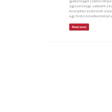
gyakoriságot számos tényez
egyszerűsége, valamint a ko
bizonyítási eszköznek a bü
egy fontos következményt v
Read more