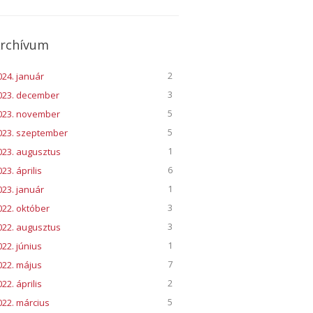
rchívum
2
024. január
3
023. december
5
023. november
5
023. szeptember
1
023. augusztus
6
23. április
1
023. január
3
022. október
3
022. augusztus
1
022. június
7
022. május
2
22. április
5
022. március