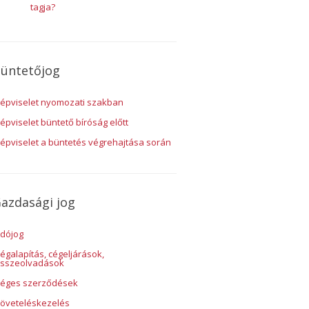
tagja?
üntetőjog
épviselet nyomozati szakban
épviselet büntető bíróság előtt
épviselet a büntetés végrehajtása során
azdasági jog
dójog
égalapítás, cégeljárások,
sszeolvadások
éges szerződések
öveteléskezelés