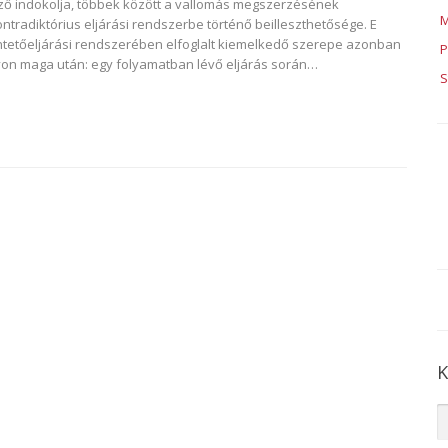
ő indokolja, többek között a vallomás megszerzésének
M
ntradiktórius eljárási rendszerbe történő beilleszthetősége. E
ntetőeljárási rendszerében elfoglalt kiemelkedő szerepe azonban
P
on maga után: egy folyamatban lévő eljárás során…
S
K