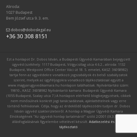
Aliroda:
1027 Budapest
Bem József utca 9. 3. em.
dobos@doboslegal.eu
+36 30 308 8151
Ezt a honlapot Dr. Dobos István, a Budapesti Ügyvédi Kamarában bejegyzett
ügyvéd (székhely: 1117 Budapest, Völgycsillag utca 4.6.2., aliroda: 1132
Budapest, Westpoint Office Center Váci út 18. 5. emelet, KASZ: 36058982)
tartja fenn az ügyvédekre vonatkozó jogszabályok és belső szabályzatok
szerint, melyek az ügyféljogokra vonatkozó tájékoztatással együtt a
www.magyarugyvedikamara.hu honlapon találhatóak. Nyilvántartási szám:
19810., KASZ: 36058982 Nyilvántartó kamara: Budapesti Ügyvédi Kamara
(1055 Budapest, Szalay utca 7.) A honlapon elérhető blogbejegyzések, cikkek
nem minősülnek konkrét jogi tanácsadásnak, ajánlattételnek vagy erre
történő felhívásnak. Célja, hogy az érdeklődő tájékozódni tudjon dr. Dobos
István ügyvéd szakterületeiről. A honlap a Magyar Ügyvédi Kamara
Elnökségének "Az ügyvédi honlap tartalmáról" szóló 2/2001 (IX.3.) számú
állásfoglalásának figyelembe vételével készült.
Adatkezelési és GDPR
tájékoztató