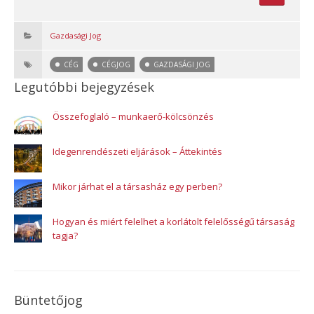
Gazdasági Jog
CÉG
CÉGJOG
GAZDASÁGI JOG
Legutóbbi bejegyzések
Összefoglaló – munkaerő-kölcsönzés
Idegenrendészeti eljárások – Áttekintés
Mikor járhat el a társasház egy perben?
Hogyan és miért felelhet a korlátolt felelősségű társaság
tagja?
Büntetőjog