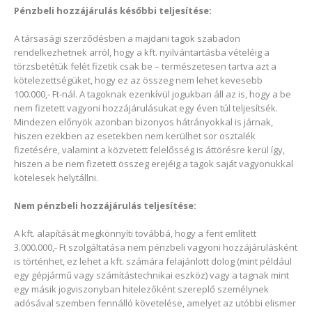
Pénzbeli hozzájárulás későbbi teljesítése:
A társasági szerződésben a majdani tagok szabadon
rendelkezhetnek arról, hogy a kft. nyilvántartásba vételéig a
törzsbetétük felét fizetik csak be – természetesen tartva azt a
kötelezettségüket, hogy ez az összeg nem lehet kevesebb
100.000,- Ft-nál. A tagoknak ezenkívül jogukban áll az is, hogy a be
nem fizetett vagyoni hozzájárulásukat egy éven túl teljesítsék.
Mindezen előnyök azonban bizonyos hátrányokkal is járnak,
hiszen ezekben az esetekben nem kerülhet sor osztalék
fizetésére, valamint a közvetett felelősség is áttörésre kerül így,
hiszen a be nem fizetett összeg erejéig a tagok saját vagyonukkal
kötelesek helytállni.
Nem pénzbeli hozzájárulás teljesítése:
A kft. alapítását megkönnyíti továbbá, hogy a fent említett
3.000.000,- Ft szolgáltatása nem pénzbeli vagyoni hozzájárulásként
is történhet, ez lehet a kft. számára felajánlott dolog (mint például
egy gépjármű vagy számítástechnikai eszköz) vagy a tagnak mint
egy másik jogviszonyban hitelezőként szereplő személynek
adósával szemben fennálló követelése, amelyet az utóbbi elismer