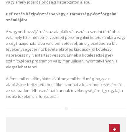
vagy amely jogerős bírósági határozaton alapul.
Befizetés házipénztárba vagy a társasság pénzforgalmi
számlájára:
A vagyoni hozzájárulás az alapítók választása szerint történhet
valamely hitelintézetnél vezetett pénzforgalmi betétszámlára vagy
a cég házipénztárába való befizetéssel, amely esetében a kft.
tevékenységét érintő bevételekről és kiadásokról kötelező
naprakész nyilvántartást vezetni. Ennek a kötelezettségnek
számítógépes programon vagy manuálisan, nyomtatványon is
eleget lehet tenni.
A fent említett előnyökön kívül megemlíthető még, hogy az
alapításkor befizetett törzstőke azonnal a kft. rendelkezésére áll,
az szabadon felhasználható annak tevékenységére, így egyfajta
induló tőkeként is funkcionál.