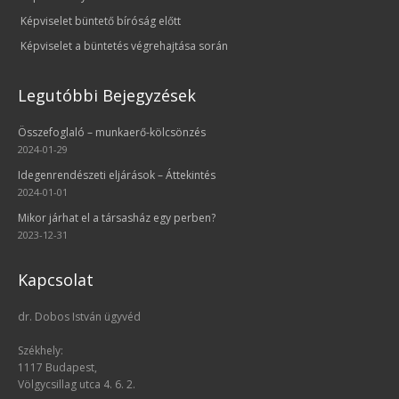
Képviselet büntető bíróság előtt
Képviselet a büntetés végrehajtása során
Legutóbbi Bejegyzések
Összefoglaló – munkaerő-kölcsönzés
2024-01-29
Idegenrendészeti eljárások – Áttekintés
2024-01-01
Mikor járhat el a társasház egy perben?
2023-12-31
Kapcsolat
dr. Dobos István ügyvéd
Székhely:
1117 Budapest,
Völgycsillag utca 4. 6. 2.