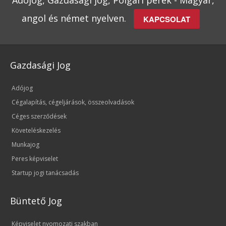
Adójog, Gazdasági jog, Polgári perek - Magyar,
angol és német nyelven.
KAPCSOLAT
Gazdasági Jog
Adójog
Cégalapítás, cégeljárások, összeolvadások
Céges szerződések
Követeléskezelés
Munkajog
Peres képviselet
Startup jogi tanácsadás
Büntető Jog
Képviselet nyomozati szakban