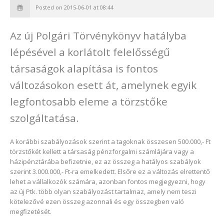
Posted on 2015-06-01 at 08:44
Az új Polgári Törvénykönyv hatályba
lépésével a korlátolt felelősségű
társaságok alapítása is fontos
változásokon esett át, amelynek egyik
legfontosabb eleme a törzstőke
szolgáltatása.
A korábbi szabályozások szerint a tagoknak összesen 500.000,- Ft
törzstőkét kellett a társaság pénzforgalmi számlájára vagy a
házipénztárába befizetnie, ez az összeg a hatályos szabályok
szerint 3.000.000,- Ft-ra emelkedett. Elsőre ez a változás elrettentő
lehet a vállalkozók számára, azonban fontos megjegyezni, hogy
az új Ptk. több olyan szabályozást tartalmaz, amely nem teszi
kötelezővé ezen összeg azonnali és egy összegben való
megfizetését.