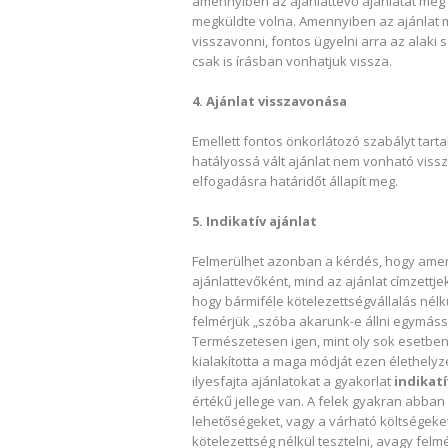
amennyiben az ajánlattevő ajánlatát még a
megküldte volna. Amennyiben az ajánlat 
visszavonni, fontos ügyelni arra az alaki 
csak is írásban vonhatjuk vissza.
4. Ajánlat visszavonása
Emellett fontos önkorlátozó szabályt tart
hatályossá vált ajánlat nem vonható viss
elfogadásra határidőt állapít meg.
5. Indikatív ajánlat
Felmerülhet azonban a kérdés, hogy amen
ajánlattevőként, mind az ajánlat címzettje
hogy bármiféle kötelezettségvállalás nélkü
felmérjük „szóba akarunk-e állni egymás
Természetesen igen, mint oly sok esetben,
kialakította a maga módját ezen élethelyz
ilyesfajta ajánlatokat a gyakorlat
indikat
értékű jellege van. A felek gyakran abban a
lehetőségeket, vagy a várható költségeket
kötelezettség nélkül tesztelni, avagy fel