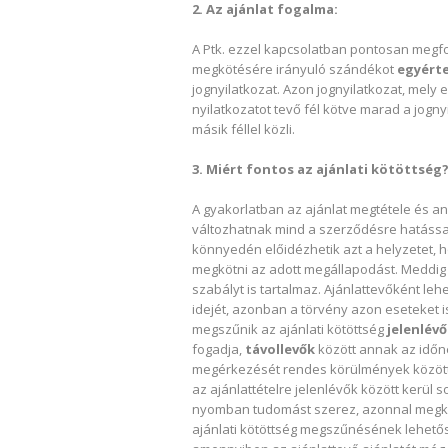
2. Az ajánlat fogalma:
A Ptk. ezzel kapcsolatban pontosan megf
megkötésére irányuló szándékot
egyérte
jognyilatkozat. Azon jognyilatkozat, mely e 
nyilatkozatot tevő fél kötve marad a jogny
másik féllel közli.
3. Miért fontos az ajánlati kötöttség
A gyakorlatban az ajánlat megtétele és an
változhatnak mind a szerződésre hatással 
könnyedén előidézhetik azt a helyzetet,
megkötni az adott megállapodást. Meddig t
szabályt is tartalmaz. Ajánlattevőként l
idejét, azonban a törvény azon eseteket i
megszűnik az ajánlati kötöttség
jelenlév
fogadja,
távollevők
között annak az időne
megérkezését rendes körülmények között vá
az ajánlattételre jelenlévők között kerül so
nyomban tudomást szerez, azonnal megkez
ajánlati kötöttség megszűnésének lehetős