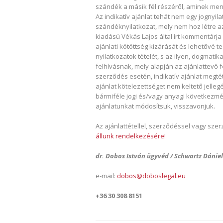
szándék a másik fél részéről, aminek ment
Az indikatív ajánlat tehát nem egy jognyil
szándéknyilatkozat, mely nem hoz létre az 
kiadású Vékás Lajos által írt kommentárja 
ajánlati kötöttség kizárását és lehetővé
nyilatkozatok tételét, s az ilyen, dogmati
felhívásnak, mely alapján az ajánlattevő 
szerződés esetén, indikatív ajánlat megt
ajánlat kötelezettséget nem keltető jelleg
bármiféle jogi és/vagy anyagi következmén
ajánlatunkat módosítsuk, visszavonjuk.
Az ajánlattétellel, szerződéssel vagy sz
állunk rendelkezésére!
dr. Dobos István ügyvéd / Schwartz Dániel
e-mail:
dobos@doboslegal.eu
+36 30 308 8151