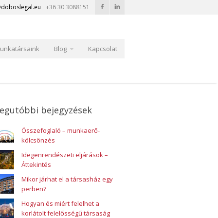
doboslegal.eu
+36 30 3088151
unkatársaink
Blog
Kapcsolat
egutóbbi bejegyzések
Összefoglaló – munkaerő-
kölcsönzés
Idegenrendészeti eljárások –
Áttekintés
Mikor járhat el a társasház egy
perben?
Hogyan és miért felelhet a
korlátolt felelősségű társaság