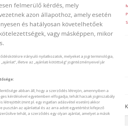
esen felmerülő kérdés, mely
M
 vezetnek azon állapothoz, amely esetén
P
S
nyesen és hatályosan követelhetőek
 kötelezettségek, vagy másképpen, mikor
s.
déskötésre irányuló nyilatkozatok, melyeket a jogi terminológia,
ajánlat”, illetve az „ajánlati kötöttség” jogintézményeivel jár
ntősége:
elentősége abban áll, hogy a szerződés létrejön, amennyiben a
eges kérdésével egyetemben elfogadja, tehát hacsak joginszabály
 létrejöttét (mint pl. egy ingatlan adásvétel esetén) akkor
K
 pusztán az ajánlattal és az arra adott egyetértést kifejező
szerűsítve tehát, a szerződés egy olyan ajánlat, amelyet a másik