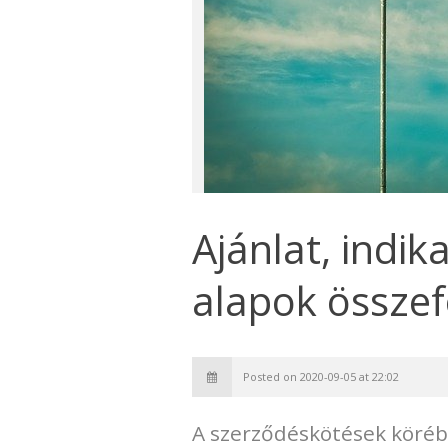
Ajánlat, indika
alapok összef
Posted on 2020-09-05 at 22:02
A szerződéskötések köréb