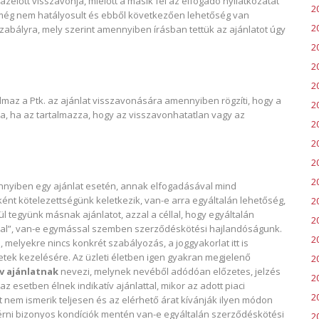
zelőtt visszavonja, mielőtt a másik fél az elfogadó nyilatkozatát
2
még nem hatályosult és ebből következően lehetőség van
2
szabályra, mely szerint amennyiben írásban tettük az ajánlatot úgy
2
2
2
almaz a Ptk. az ajánlat visszavonására amennyiben rögzíti, hogy a
2
za, ha az tartalmazza, hogy az visszavonhatatlan vagy az
2
2
2
2
nyiben egy ajánlat esetén, annak elfogadásával mind
ként kötelezettségünk keletkezik, van-e arra egyáltalán lehetőség,
2
l tegyünk másnak ajánlatot, azzal a céllal, hogy egyáltalán
2
sal”, van-e egymással szemben szerződéskötési hajlandóságunk.
2
 melyekre nincs konkrét szabályozás, a joggyakorlat itt is
etek kezelésére. Az üzleti életben igen gyakran megjelenő
20
ív ajánlatnak
nevezi, melynek nevéből adódóan előzetes, jelzés
2
z esetben élnek indikatív ajánlattal, mikor az adott piaci
2
 nem ismerik teljesen és az elérhető árat kívánják ilyen módon
mérni bizonyos kondíciók mentén van-e egyáltalán szerződéskötési
2