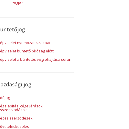
tagja?
üntetőjog
épviselet nyomozati szakban
épviselet büntető bíróság előtt
épviselet a büntetés végrehajtása során
azdasági jog
dójog
égalapítás, cégeljárások,
sszeolvadások
éges szerződések
öveteléskezelés