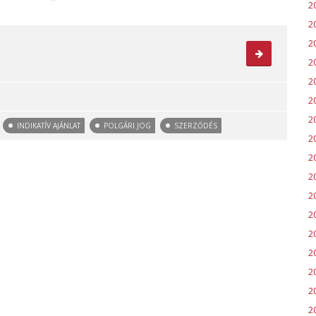
2
2
2
2
2
2
2
INDIKATÍV AJÁNLAT
POLGÁRI JOG
SZERZŐDÉS
2
20
2
2
20
2
2
2
2
2