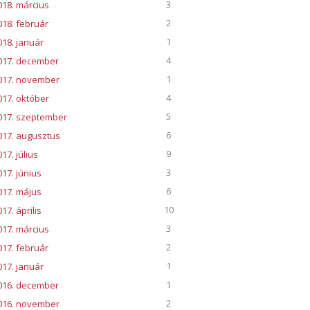
3
018. március
2
018. február
1
018. január
4
017. december
1
017. november
4
017. október
5
017. szeptember
6
017. augusztus
9
17. július
3
017. június
6
017. május
10
17. április
3
017. március
2
017. február
1
017. január
1
016. december
2
016. november