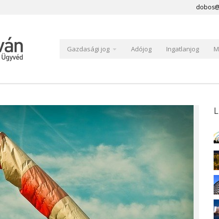
dobos@
Gazdasági jog
Adójog
Ingatlanjog
M
L