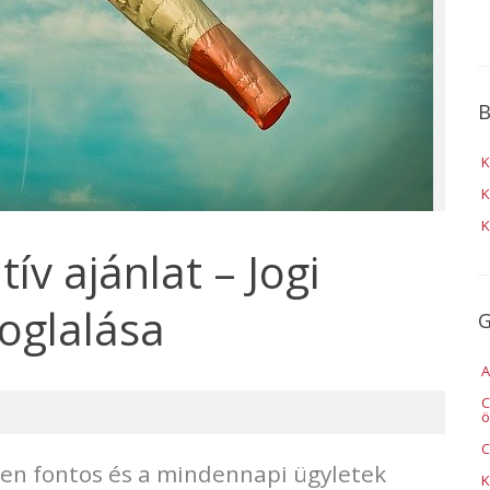
B
K
K
K
tív ajánlat – Jogi
oglalása
G
A
C
ö
C
en fontos és a mindennapi ügyletek
K