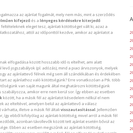
ogalmazza az ajánlat fogalmát, mely nem más, mint a szerződés
A
lműen kifejező
és a
lényeges kérdésekre kiterjedő
feltételeknek eleget tesz, ajánlati kötöttséget vált ki, azaz a
ilatkozatához, attól az időponttól kezdve, amikor az ajánlatot a
2
2
2
?
2
nak elfogadása között hosszabb idő is eltelhet, ami alatt
2
levő jogszabályok (pl. adózás), mind a piaci árviszonyok, melyek
20
 hogy az ajánlattevő félnek még sem áll szándékában és érdekében
art az ajánlathoz való kötöttségünk? Erre vonatkozóan a Ptk. több
2
ehetőségünk van saját magunk által meghatározni kötöttségünk
2
s szabályozza, amikor erre nem kerül sor. Így ebben az esetben
2
ők
között, ha a másik fél az ajánlatot késedelem nélkül el nem
k az elteltével, amelyen belül az ajánlattevő a válasz
2
rhatta, illetve a másik fél általi
visszautasítással
. Jellemzően
2
r, így ebből kifolyólag az ajánlati kötöttség, mivel arról a másik fél
20
dődik, azonban távollevők között tett ajánlat esetén bővül az
ége. Ebben az esetben megszűnik az ajánlati kötöttség,
2