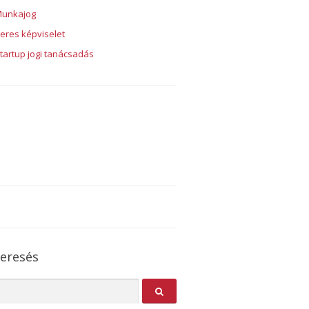
unkajog
eres képviselet
tartup jogi tanácsadás
eresés