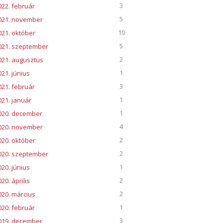
3
022. február
5
021. november
10
021. október
5
021. szeptember
2
021. augusztus
1
021. június
3
021. február
1
021. január
1
020. december
4
020. november
2
020. október
2
020. szeptember
1
020. június
2
20. április
2
020. március
1
020. február
3
019. december