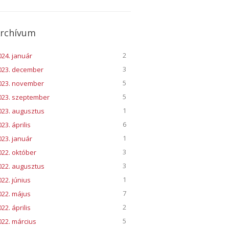
rchívum
2
024. január
3
023. december
5
023. november
5
023. szeptember
1
023. augusztus
6
23. április
1
023. január
3
022. október
3
022. augusztus
1
022. június
7
022. május
2
22. április
5
022. március