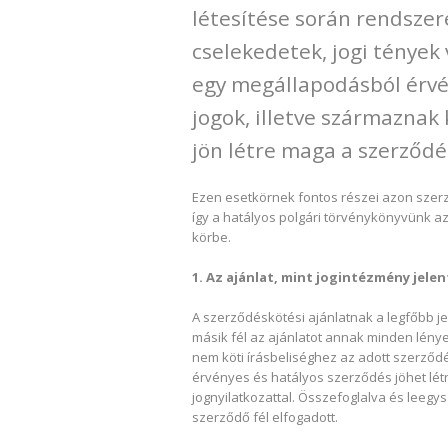
létesítése során rendszer
cselekedetek, jogi tények
egy megállapodásból érvé
jogok, illetve származnak
jön létre maga a szerződé
Ezen esetkörnek fontos részei azon szerző
így a hatályos polgári törvénykönyvünk az „
körbe.
1. Az ajánlat, mint jogintézmény jele
A szerződéskötési ajánlatnak a legfőbb j
másik fél az ajánlatot annak minden lény
nem köti írásbeliséghez az adott szerződés
érvényes és hatályos szerződés jöhet létre
jognyilatkozattal. Összefoglalva és leegy
szerződő fél elfogadott.