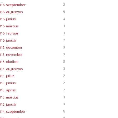
2
016. szeptember
5
016. augusztus
4
016. június
1
016. március
3
016. február
2
016. január
3
015. december
7
015. november
3
015. október
3
015. augusztus
2
15. július
2
015. június
2
15. április
1
015. március
3
015. január
8
014. szeptember