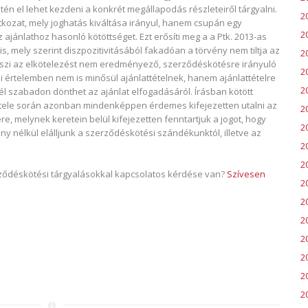
én el lehet kezdeni a konkrét megállapodás részleteiről tárgyalni.
2
atkozat, mely joghatás kiváltása irányul, hanem csupán egy
2
ajánlathoz hasonló kötöttséget. Ezt erősíti meg a a Ptk. 2013-as
is, mely szerint diszpozitivitásából fakadóan a törvény nem tiltja az
2
 teszi az elkötelezést nem eredményező, szerződéskötésre irányuló
2
kai értelemben nem is minősül ajánlattételnek, hanem ajánlattételre
20
fél szabadon dönthet az ajánlat elfogadásáról. Írásban kötött
étele során azonban mindenképpen érdemes kifejezetten utalni az
2
ére, melynek keretein belül kifejezetten fenntartjuk a jogot, hogy
2
y nélkül elálljunk a szerződéskötési szándékunktól, illetve az
20
2
erződéskötési tárgyalásokkal kapcsolatos kérdése van?
Szívesen
2
2
2
2
2
20
20