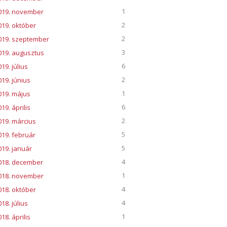
1
019. november
2
019. október
2
019. szeptember
3
019. augusztus
6
19. július
2
019. június
1
019. május
6
19. április
2
019. március
5
019. február
5
019. január
4
018. december
1
018. november
4
018. október
4
18. július
1
18. április