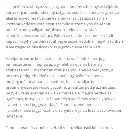
Hasonlóan szabályozza a Jegybanktörvény a bizonyítási eljárás
során foganatosítandó meghallgatás esetét is, ahol az ügyfél, az
eljárás egyéb résztvevője és a tényállás tisztázása során
közreműködésre kötelezett személy a személyes és védett
adatról is meghallgatható, illetve köteles azt az MNB
rendelkezésére bocsátani. Ebben az esetben szintén kivételt
képez, hogyha vallomásával jogsértéssel vádolná magát, azonban
a megtagadás oka ilyenkor is jegyzőkönyvezésre kerül.
Az eljárás során keletkezett iratokba való betekintés joga
természetesen megilleti az ügyfelet, az eljárás bármely
szakaszában. Ezt azonban csak írásban lehet kérvényezni, a
törvény pedig lehetővé teszi a hatóság számára ennek
megtagadását abban az esetben, ha ez az eljárás
eredményességét veszélyeztetné, a realitás pedig azt mutatja,
hogy e kitétel gyakran esik alkalmazás alá, megnehezítve az
ügyfélnek, illetve az eljárásban részt vevő más személynek az
iratbetekintési jog gyakorlását. Ebben az esetben az
iratbetekintési joggal csak a bizonyítási eljárás lezárását követően
lehet élni.
Fontos hasonlóság még ezek között az eljárások között, hogy