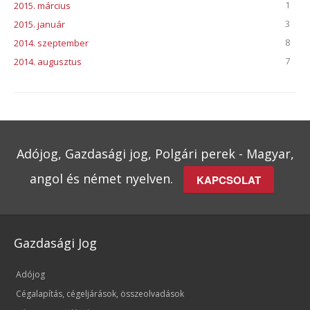
1
2015. március
3
2015. január
8
2014. szeptember
7
2014. augusztus
Adójog, Gazdasági jog, Polgári perek - Magyar,
angol és német nyelven.
KAPCSOLAT
Gazdasági Jog
Adójog
Cégalapítás, cégeljárások, összeolvadások