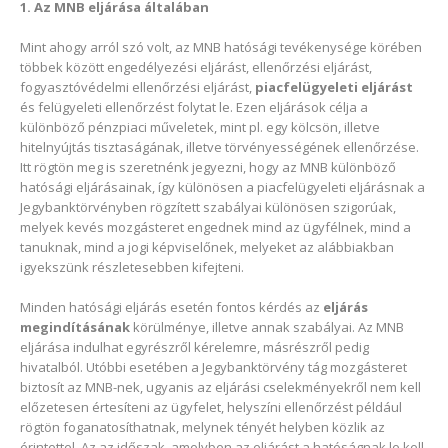
1. Az MNB eljárása általában
Mint ahogy arról szó volt, az MNB hatósági tevékenysége körében
többek között engedélyezési eljárást, ellenőrzési eljárást,
fogyasztóvédelmi ellenőrzési eljárást,
piacfelügyeleti eljárást
és felügyeleti ellenőrzést folytat le. Ezen eljárások célja a
különböző pénzpiaci műveletek, mint pl. egy kölcsön, illetve
hitelnyújtás tisztaságának, illetve törvényességének ellenőrzése.
Itt rögtön meg is szeretnénk jegyezni, hogy az MNB különböző
hatósági eljárásainak, így különösen a piacfelügyeleti eljárásnak a
Jegybanktörvényben rögzített szabályai különösen szigorúak,
melyek kevés mozgásteret engednek mind az ügyfélnek, mind a
tanuknak, mind a jogi képviselőnek, melyeket az alábbiakban
igyekszünk részletesebben kifejteni.
Minden hatósági eljárás esetén fontos kérdés az
eljárás
megindításának
körülménye, illetve annak szabályai. Az MNB
eljárása indulhat egyrészről kérelemre, másrészről pedig
hivatalból. Utóbbi esetében a Jegybanktörvény tág mozgásteret
biztosít az MNB-nek, ugyanis az eljárási cselekményekről nem kell
előzetesen értesíteni az ügyfelet, helyszíni ellenőrzést például
rögtön foganatosíthatnak, melynek tényét helyben közlik az
érintettel. Az az időszak, amelyben az eljárást a hatóságnak le kell