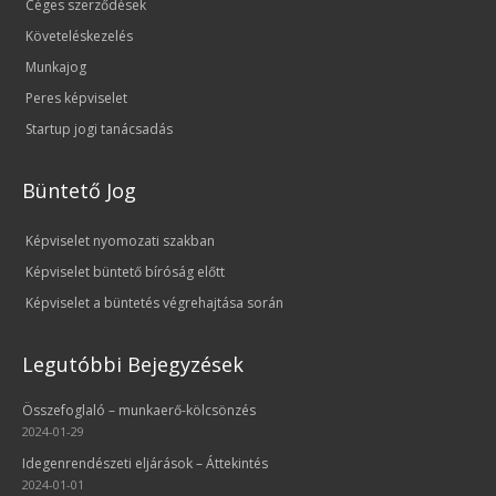
Céges szerződések
Követeléskezelés
Munkajog
Peres képviselet
Startup jogi tanácsadás
Büntető Jog
Képviselet nyomozati szakban
Képviselet büntető bíróság előtt
Képviselet a büntetés végrehajtása során
Legutóbbi Bejegyzések
Összefoglaló – munkaerő-kölcsönzés
2024-01-29
Idegenrendészeti eljárások – Áttekintés
2024-01-01