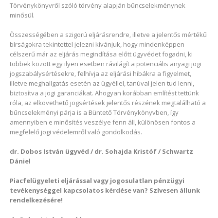
Törvénykönyvről szóló törvény alapján bűncselekménynek
minősül.
Összességében a szigorú eljárásrendre, illetve a jelentős mértékű
bírságokra tekintettel jelezni kívánjuk, hogy mindenképpen
célszerű már az eljárás megindítása előtt ügyvédet fogadni, ki
többek között egy ilyen esetben rávilágít a potenciális anyagi jogi
jogszabálysértésekre, felhívja az eljárási hibákra a figyelmet,
illetve meghallgatás esetén az ügyéllel, tanúval jelen tud lenni,
biztosítva a jogi garanciákat. Ahogyan korábban említést tettünk
róla, az elkövethető jogsértések jelentős részének megtalálható a
bűncselekményi párja is a Büntető Törvénykönyvben, így
amennyiben e minősítés veszélye fenn áll, különösen fontos a
megfelelő jogi védelemről való gondolkodás.
dr. Dobos István ügyvéd / dr. Sohajda Kristóf / Schwartz
Dániel
Piacfelügyeleti eljárással vagy jogosulatlan pénzügyi
tevékenységgel kapcsolatos kérdése van? Szívesen állunk
rendelkezésére!