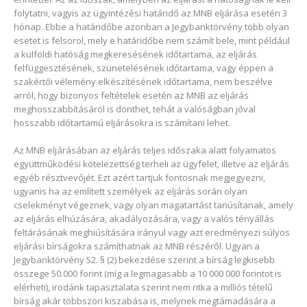
folytatni, vagyis az ügyintézési határidő az MNB eljárása esetén 3
hónap. Ebbe a határidőbe azonban a Jegybanktörvény több olyan
esetet is felsorol, mely e határidőbe nem számít bele, mint például
a külföldi hatóság megkeresésének időtartama, az eljárás
felfüggesztésének, szünetelésének időtartama, vagy éppen a
szakértői vélemény elkészítésének időtartama, nem beszélve
arról, hogy bizonyos feltételek esetén az MNB az eljárás
meghosszabbításáról is dönthet, tehát a valóságban jóval
hosszabb időtartamú eljárásokra is számítani lehet.
Az MNB eljárásában az eljárás teljes időszaka alatt folyamatos
együttműködési kötelezettség terheli az ügyfelet, illetve az eljárás
egyéb résztvevőjét. Ezt azért tartjuk fontosnak megjegyezni,
ugyanis ha az említett személyek az eljárás során olyan
cselekményt végeznek, vagy olyan magatartást tanúsítanak, amely
az eljárás elhúzására, akadályozására, vagy a valós tényállás
feltárásának meghiúsítására irányul vagy azt eredményezi súlyos
eljárási bírságokra számíthatnak az MNB részéről. Ugyan a
Jegybanktörvény 52. § (2) bekezdése szerint a bírság legkisebb
összege 50.000 forint (míg a legmagasabb a 10 000 000 forintot is
elérheti), irodánk tapasztalata szerint nem ritka a milliós tételű
bírság akár többszöri kiszabása is, melynek megtámadására a