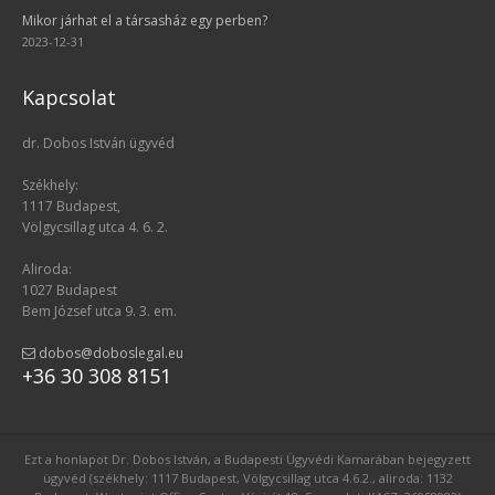
Mikor járhat el a társasház egy perben?
2023-12-31
Kapcsolat
dr. Dobos István ügyvéd
Székhely:
1117 Budapest,
Völgycsillag utca 4. 6. 2.
Aliroda:
1027 Budapest
Bem József utca 9. 3. em.
dobos@doboslegal.eu
+36 30 308 8151
Ezt a honlapot Dr. Dobos István, a Budapesti Ügyvédi Kamarában bejegyzett
ügyvéd (székhely: 1117 Budapest, Völgycsillag utca 4.6.2., aliroda: 1132