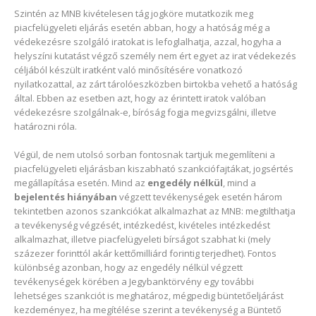
Szintén az MNB kivételesen tág jogköre mutatkozik meg
piacfelügyeleti eljárás esetén abban, hogy a hatóság még a
védekezésre szolgáló iratokat is lefoglalhatja, azzal, hogyha a
helyszíni kutatást végző személy nem ért egyet az irat védekezés
céljából készült iratként való minősítésére vonatkozó
nyilatkozattal, az zárt tárolóeszközben birtokba vehető a hatóság
által. Ebben az esetben azt, hogy az érintett iratok valóban
védekezésre szolgálnak-e, bíróság fogja megvizsgálni, illetve
határozni róla.
Végül, de nem utolsó sorban fontosnak tartjuk megemlíteni a
piacfelügyeleti eljárásban kiszabható szankciófajtákat, jogsértés
megállapítása esetén. Mind az
engedély nélkül
, mind a
bejelentés hiányában
végzett tevékenységek esetén három
tekintetben azonos szankciókat alkalmazhat az MNB: megtilthatja
a tevékenység végzését, intézkedést, kivételes intézkedést
alkalmazhat, illetve piacfelügyeleti bírságot szabhat ki (mely
százezer forinttól akár kettőmilliárd forintig terjedhet). Fontos
különbség azonban, hogy az engedély nélkül végzett
tevékenységek körében a Jegybanktörvény egy további
lehetséges szankciót is meghatároz, mégpedig büntetőeljárást
kezdeményez, ha megítélése szerint a tevékenység a Büntető