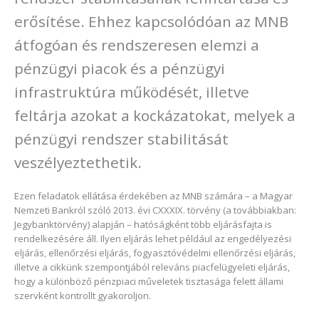
erősítése. Ehhez kapcsolódóan az MNB
átfogóan és rendszeresen elemzi a
pénzügyi piacok és a pénzügyi
infrastruktúra működését, illetve
feltárja azokat a kockázatokat, melyek a
pénzügyi rendszer stabilitását
veszélyeztethetik.
Ezen feladatok ellátása érdekében az MNB számára – a Magyar
Nemzeti Bankról szóló 2013. évi CXXXIX. törvény (a továbbiakban:
Jegybanktörvény) alapján – hatóságként több eljárásfajta is
rendelkezésére áll. Ilyen eljárás lehet például az engedélyezési
eljárás, ellenőrzési eljárás, fogyasztóvédelmi ellenőrzési eljárás,
illetve a cikkünk szempontjából releváns piacfelügyeleti eljárás,
hogy a különböző pénzpiaci műveletek tisztasága felett állami
szervként kontrollt gyakoroljon.