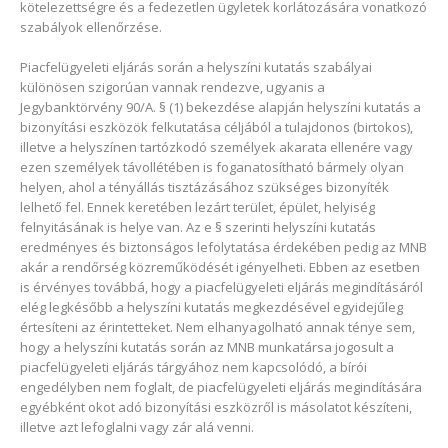
kötelezettségre és a fedezetlen ügyletek korlátozására vonatkozó
szabályok ellenőrzése.
Piacfelügyeleti eljárás során a helyszíni kutatás szabályai
különösen szigorúan vannak rendezve, ugyanis a
Jegybanktörvény 90/A. § (1) bekezdése alapján helyszíni kutatás a
bizonyítási eszközök felkutatása céljából a tulajdonos (birtokos),
illetve a helyszínen tartózkodó személyek akarata ellenére vagy
ezen személyek távollétében is foganatosítható bármely olyan
helyen, ahol a tényállás tisztázásához szükséges bizonyíték
lelhető fel. Ennek keretében lezárt terület, épület, helyiség
felnyitásának is helye van. Az e § szerinti helyszíni kutatás
eredményes és biztonságos lefolytatása érdekében pedig az MNB
akár a rendőrség közreműködését igényelheti. Ebben az esetben
is érvényes továbbá, hogy a piacfelügyeleti eljárás megindításáról
elég legkésőbb a helyszíni kutatás megkezdésével egyidejűleg
értesíteni az érintetteket. Nem elhanyagolható annak ténye sem,
hogy a helyszíni kutatás során az MNB munkatársa jogosult a
piacfelügyeleti eljárás tárgyához nem kapcsolódó, a bírói
engedélyben nem foglalt, de piacfelügyeleti eljárás megindítására
egyébként okot adó bizonyítási eszközről is másolatot készíteni,
illetve azt lefoglalni vagy zár alá venni.