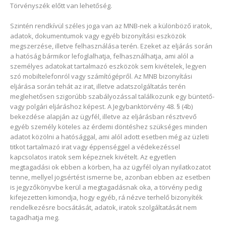
Törvényszék előtt van lehetőség.
Szintén rendkívül széles joga van az MNB-nek a különböző iratok,
adatok, dokumentumok vagy egyéb bizonyítási eszközök
megszerzése, illetve felhasználása terén. Ezeket az eljárás során
a hatóság bármikor lefoglalhatja, felhasználhatja, ami alól a
személyes adatokat tartalmazó eszközök sem kivételek, legyen
szó mobiltelefonról vagy számítógépről. Az MNB bizonyítási
eljárása során tehát az irat, illetve adatszolgáltatás terén
meglehetősen szigorúbb szabályozással találkozunk egy büntető-
vagy polgári eljáráshoz képest. A Jegybanktörvény 48. § (4b)
bekezdése alapján az ügyfél, illetve az eljárásban résztvevő
egyéb személy köteles az érdemi döntéshez szükséges minden
adatot közölni a hatósággal, ami alól adott esetben még az üzleti
titkot tartalmazó irat vagy éppenséggel a védekezéssel
kapcsolatos iratok sem képeznek kivételt. Az egyetlen
megtagadási ok ebben a körben, ha az ügyfél olyan nyilatkozatot
tenne, mellyel jogsértést ismerne be, azonban ebben az esetben
is jegyzőkönyvbe kerül a megtagadásnak oka, a törvény pedig
kifejezetten kimondja, hogy egyéb, rá nézve terhelő bizonyíték
rendelkezésre bocsátását, adatok, iratok szolgáltatását nem
tagadhatja meg.