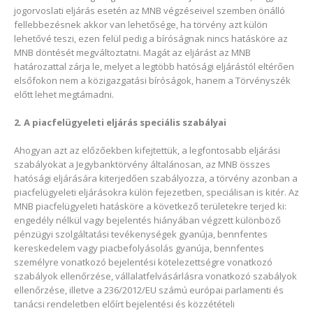
jogorvoslati eljárás esetén az MNB végzéseivel szemben önálló
fellebbezésnek akkor van lehetősége, ha törvény azt külön
lehetővé teszi, ezen felül pedig a bíróságnak nincs hatásköre az
MNB döntését megváltoztatni. Magát az eljárást az MNB
határozattal zárja le, melyet a legtöbb hatósági eljárástól eltérően
elsőfokon nem a közigazgatási bíróságok, hanem a Törvényszék
előtt lehet megtámadni.
2. A piacfelügyeleti eljárás speciális szabályai
Ahogyan azt az előzőekben kifejtettük, a legfontosabb eljárási
szabályokat a Jegybanktörvény általánosan, az MNB összes
hatósági eljárására kiterjedően szabályozza, a törvény azonban a
piacfelügyeleti eljárásokra külön fejezetben, speciálisan is kitér. Az
MNB piacfelügyeleti hatásköre a következő területekre terjed ki:
engedély nélkül vagy bejelentés hiányában végzett különböző
pénzügyi szolgáltatási tevékenységek gyanúja, bennfentes
kereskedelem vagy piacbefolyásolás gyanúja, bennfentes
személyre vonatkozó bejelentési kötelezettségre vonatkozó
szabályok ellenőrzése, vállalatfelvásárlásra vonatkozó szabályok
ellenőrzése, illetve a 236/2012/EU számú európai parlamenti és
tanácsi rendeletben előírt bejelentési és közzétételi