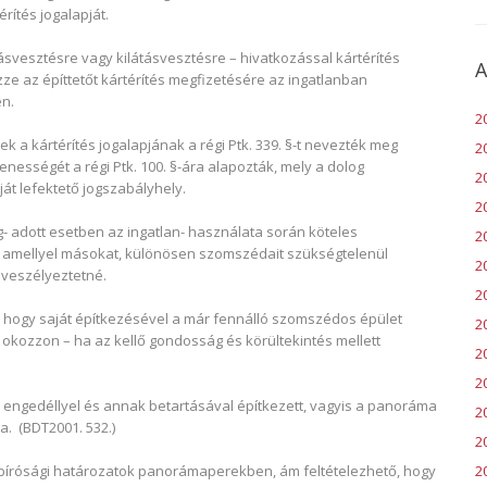
rítés jogalapját.
svesztésre vagy kilátásvesztésre – hivatkozással kártérítés
A
zze az építtetőt kártérítés megfizetésére az ingatlanban
n.
2
ek a kártérítés jogalapjának a régi Ptk. 339. §-t nevezték meg
2
enességét a régi Ptk. 100. §-ára alapozták, mely a dolog
2
át lefektető jogszabályhely.
2
- adott esetben az ingatlan- használata során köteles
2
, amellyel másokat, különösen szomszédait szükségtelenül
20
 veszélyeztetné.
2
ia, hogy saját építkezésével a már fennálló szomszédos épület
2
 okozzon – ha az kellő gondosság és körültekintés mellett
2
2
d engedéllyel és annak betartásával építkezett, vagyis a panoráma
2
a. (BDT2001. 532.)
20
2
k bírósági határozatok panorámaperekben, ám feltételezhető, hogy