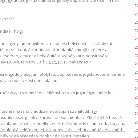
megengedettségre az építési engedély kapcsán hivatkozni, a fenti
2
2
rokozót?
2
2
dja ki, hogy:
2
ránti igény, amennyiben a települési helyi építési szabályzat
2
rtéke csökkent. A korlátozási kártalanítás megfizetésére a
2
 esetben, amikor a helyi építési szabályzat módosítására
 LXXVIII. törvény 30. § (1), (2), (3), (6) bekezdés].”
2
2
tési engedély alapján lefolytatott építkezés is jogalapot teremtene a
2
ályi rendelkezést nem találtam.
20
írná, hogy a szomszédok kilátáshoz való jogát figyelembe kell
2
20
rítéshez használt módszerek alapján számítódik, így
2
onló összeg illeti a károsultat. Kommentár a Ptk. 6:564. §-hoz: „A
2
 általános, közös rendelkezések hiányában is eljutott oda, hogy ha
ártalanítás előfeltételei, a lebonyolítás – tehát a mérték és a mód –
2
abályok alkalmazása indokolt
és elkerülhetetlen.”