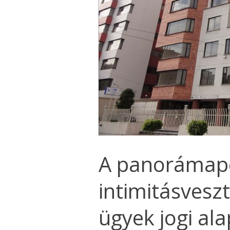
A panorámape
intimitásvesz
ügyek jogi ala