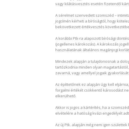
vagy kilátásvesztés esetén fizetendő kárté
A sérelmet szenvedett szomszéd – intimitá
jogcímén kérheti a bíróságtól, hogy kötele
bekövetkezett értékvesztés következtébe
A korábbi Ptk-ra alapozott bírósági döntés
(jogellenes károkozás). A károkozás jogell
használatának általános magánjogi korlátj
Mindezek alapján a tulajdonosnak a dolog
tartózkodnia minden olyan magatartástól
zavarná, vagy amellyel jogaik gyakorlását
Az építtetőnek ez alapján úgy kell eljárn
forgalmi értékét csökkentő károsodást ne
elkerülhető.
Akkor is jogos a kártérítés, ha a szomszé
elvételére a hatóság kvázi engedélyét adt
Az új Ptk. alapján még nem igen születte