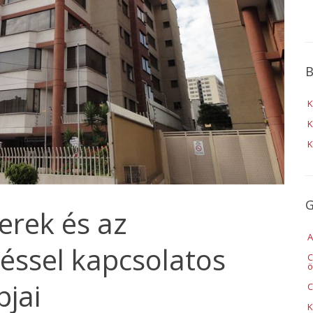
B
K
K
K
G
rek és az
A
téssel kapcsolatos
C
ö
pjai
C
K