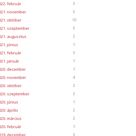
3
022. február
5
021. november
10
021. október
5
021. szeptember
2
021. augusztus
1
021. június
3
021. február
1
021. január
1
020. december
4
020. november
2
020. október
2
020. szeptember
1
020. június
2
20. április
2
020. március
1
020. február
3
019. december