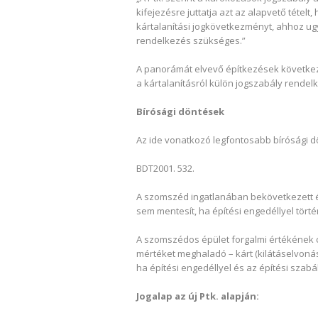
kifejezésre juttatja azt az alapvető tét
kártalanítási jogkövetkezményt, ahhoz ugy
rendelkezés szükséges.”
A panorámát elvevő építkezések következm
a kártalanításról külön jogszabály rendelk
Bírósági döntések
Az ide vonatkozó legfontosabb bírósági dö
BDT2001. 532.
A szomszéd ingatlanában bekövetkezett ér
sem mentesít, ha építési engedéllyel törté
A szomszédos épület forgalmi értékének 
mértéket meghaladó – kárt (kilátáselvonás,
ha építési engedéllyel és az építési szabá
Jogalap az új Ptk. alapján: