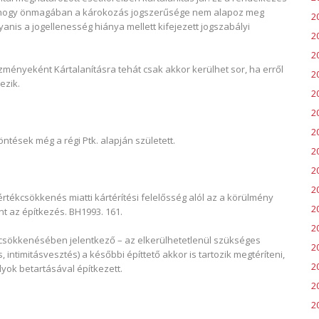
elt, hogy önmagában a károkozás jogszerűsége nem alapoz meg
2
anis a jogellenesség hiánya mellett kifejezett jogszabályi
2
2
ényeként Kártalanításra tehát csak akkor kerülhet sor, ha erről
2
ezik.
20
2
2
ntések még a régi Ptk. alapján született.
20
2
2
tékcsökkenés miatti kártérítési felelősség alól az a körülmény
2
nt az építkezés. BH1993. 161.
2
csökkenésében jelentkező – az elkerülhetetlenül szükséges
2
 intimitásvesztés) a későbbi építtető akkor is tartozik megtéríteni,
2
lyok betartásával építkezett.
20
20