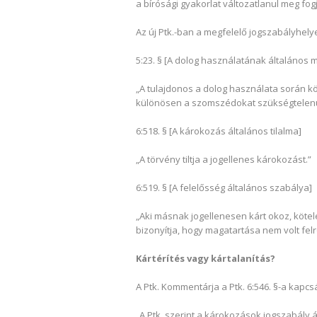
a bírósági gyakorlat változatlanul meg fogj
Az új Ptk.-ban a megfelelő jogszabályhely
5:23. § [A dolog használatának általános m
„A tulajdonos a dolog használata során k
különösen a szomszédokat szükségtelenül 
6:518. § [A károkozás általános tilalma]
„A törvény tiltja a jogellenes károkozást.”
6:519. § [A felelősség általános szabálya]
„Aki másnak jogellenesen kárt okoz, kötel
bizonyítja, hogy magatartása nem volt fel
Kártérítés vagy kártalanítás?
A Ptk. Kommentárja a Ptk. 6:546. §-a kapcs
„A Ptk. szerint a károkozások jogszabály 