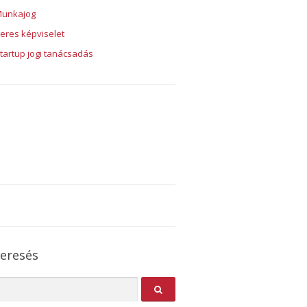
unkajog
eres képviselet
tartup jogi tanácsadás
eresés