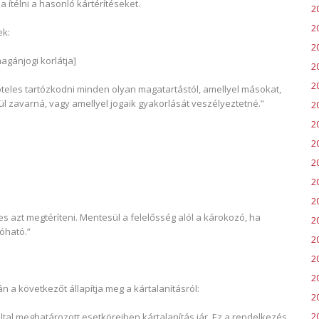
a ítélni a hasonló kártérítéseket.
2
2
ek:
2
agánjogi korlátja]
2
2
öteles tartózkodni minden olyan magatartástól, amellyel másokat,
zavarná, vagy amellyel jogaik gyakorlását veszélyeztetné.”
2
2
2
2
2
2
es azt megtéríteni. Mentesül a felelősség alól a károkozó, ha
2
róható.”
2
20
2
án a következőt állapítja meg a kártalanításról:
2
2
által meghatározott esetköreiben kártalanítás jár. Ez a rendelkezés