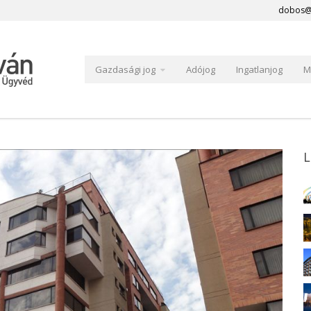
dobos@
Gazdasági jog
Adójog
Ingatlanjog
M
L