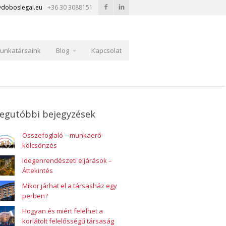
doboslegal.eu
+36 30 3088151
unkatársaink
Blog
Kapcsolat
egutóbbi bejegyzések
Összefoglaló – munkaerő-
kölcsönzés
Idegenrendészeti eljárások –
Áttekintés
Mikor járhat el a társasház egy
perben?
Hogyan és miért felelhet a
korlátolt felelősségű társaság