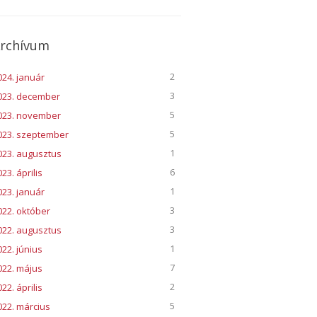
rchívum
2
024. január
3
023. december
5
023. november
5
023. szeptember
1
023. augusztus
6
23. április
1
023. január
3
022. október
3
022. augusztus
1
022. június
7
022. május
2
22. április
5
022. március