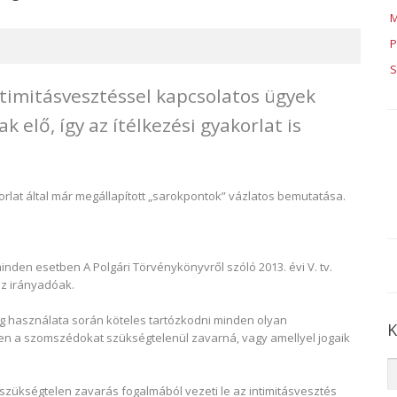
M
P
S
timitásvesztéssel kapcsolatos ügyek
elő, így az ítélkezési gyakorlat is
korlat által már megállapított „sarokpontok” vázlatos bemutatása.
nden esetben A Polgári Törvénykönyvről szóló 2013. évi V. tv.
 az irányadóak.
olog használata során köteles tartózkodni minden olyan
K
en a szomszédokat szükségtelenül zavarná, vagy amellyel jogaik
szükségtelen zavarás fogalmából vezeti le az intimitásvesztés