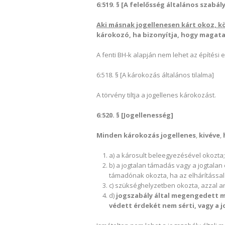
6:519. § [A felelősség általános szabál
Aki másnak jogellenesen kárt okoz, kö
károkozó, ha bizonyítja, hogy magata
A fenti BH-k alapján nem lehet az építési
6:518. § [A károkozás általános tilalma]
A törvény tiltja a jogellenes károkozást.
6:520. § [Jogellenesség]
Minden károkozás jogellenes
,
kivéve
,
a) a károsult beleegyezésével okozta;
b) a jogtalan támadás vagy a jogtala
támadónak okozta, ha az elhárítással
c) szükséghelyzetben okozta, azzal 
d)
jogszabály által megengedett m
védett érdekét nem sérti, vagy a 