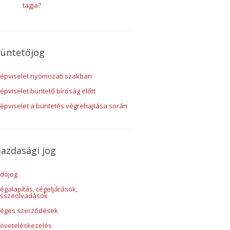
tagja?
üntetőjog
épviselet nyomozati szakban
épviselet büntető bíróság előtt
épviselet a büntetés végrehajtása során
azdasági jog
dójog
égalapítás, cégeljárások,
sszeolvadások
éges szerződések
öveteléskezelés