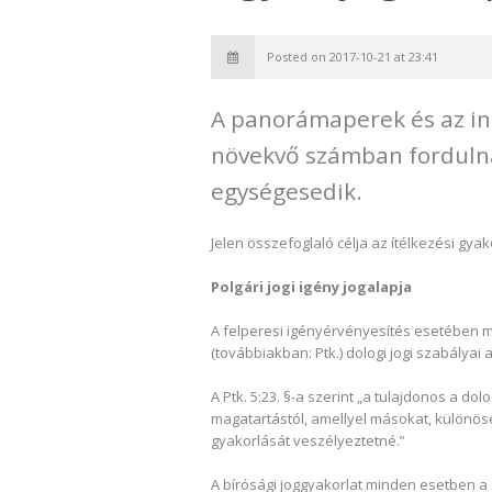
Posted on 2017-10-21 at 23:41
A panorámaperek és az in
növekvő számban fordulnak 
egységesedik.
Jelen összefoglaló célja az ítélkezési gya
Polgári jogi igény jogalapja
A felperesi igényérvényesítés esetében mi
(továbbiakban: Ptk.) dologi jogi szabályai
A Ptk. 5:23. §-a szerint „a tulajdonos a d
magatartástól, amellyel másokat, különös
gyakorlását veszélyeztetné.”
A bírósági joggyakorlat minden esetben a 