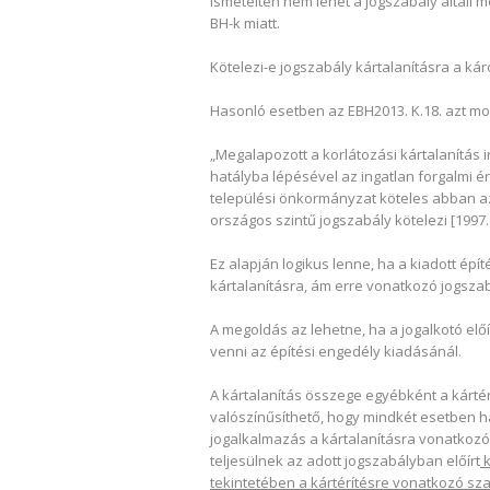
Ismételten nem lehet a jogszabály általi 
BH-k miatt.
Kötelezi-e jogszabály kártalanításra a ká
Hasonló esetben az EBH2013. K.18. azt mon
„Megalapozott a korlátozási kártalanítás i
hatályba lépésével az ingatlan forgalmi é
települési önkormányzat köteles abban az
országos szintű jogszabály kötelezi [1997. évi
Ez alapján logikus lenne, ha a kiadott épí
kártalanításra, ám erre vonatkozó jogszab
A megoldás az lehetne, ha a jogalkotó elő
venni az építési engedély kiadásánál.
A kártalanítás összege egyébként a kárté
valószínűsíthető, hogy mindkét esetben has
jogalkalmazás a kártalanításra vonatkozó
teljesülnek az adott jogszabályban előírt
k
tekintetében a kártérítésre vonatkozó sz