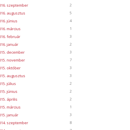
2
016. szeptember
5
016. augusztus
4
016. június
1
016. március
3
016. február
2
016. január
3
015. december
7
015. november
3
015. október
3
015. augusztus
2
15. július
2
015. június
2
15. április
1
015. március
3
015. január
8
014. szeptember