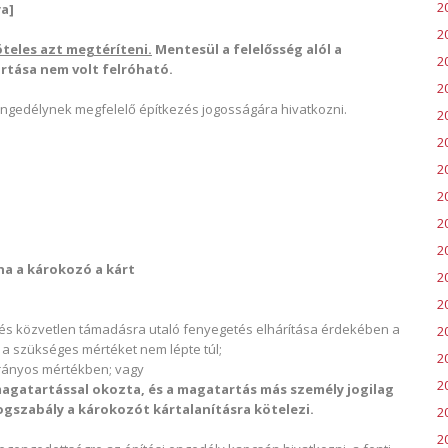
2
ya]
2
teles azt megtéríteni.
Mentesül a felelősség alól a
2
rtása nem volt felróható.
2
 engedélynek megfelelő építkezés jogosságára hivatkozni.
2
2
2
2
20
2
ha a károkozó a kárt
2
20
n és közvetlen támadásra utaló fenyegetés elhárítása érdekében a
2
 a szükséges mértéket nem lépte túl;
2
arányos mértékben; vagy
2
agatartással okozta, és a magatartás más személy jogilag
jogszabály a károkozót kártalanításra kötelezi.
2
2