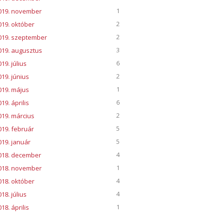
1
019. november
2
019. október
2
019. szeptember
3
019. augusztus
6
19. július
2
019. június
1
019. május
6
19. április
2
019. március
5
019. február
5
019. január
4
018. december
1
018. november
4
018. október
4
18. július
1
18. április