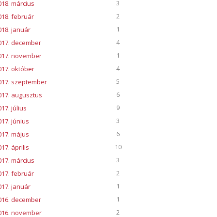
3
018. március
2
018. február
1
018. január
4
017. december
1
017. november
4
017. október
5
017. szeptember
6
017. augusztus
9
17. július
3
017. június
6
017. május
10
17. április
3
017. március
2
017. február
1
017. január
1
016. december
2
016. november