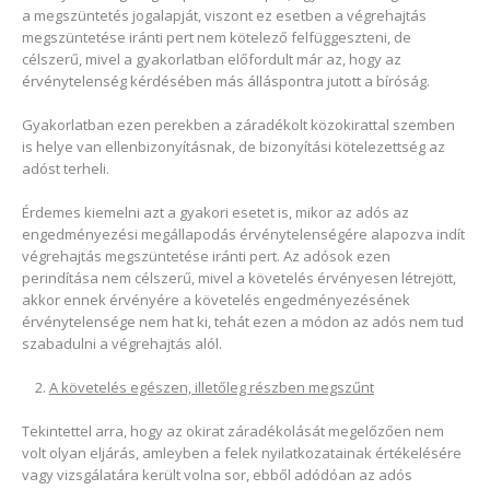
a megszüntetés jogalapját, viszont ez esetben a végrehajtás
megszüntetése iránti pert nem kötelező felfüggeszteni, de
célszerű, mivel a gyakorlatban előfordult már az, hogy az
érvénytelenség kérdésében más álláspontra jutott a bíróság.
Gyakorlatban ezen perekben a záradékolt közokirattal szemben
is helye van ellenbizonyításnak, de bizonyítási kötelezettség az
adóst terheli.
Érdemes kiemelni azt a gyakori esetet is, mikor az adós az
engedményezési megállapodás érvénytelenségére alapozva indít
végrehajtás megszüntetése iránti pert. Az adósok ezen
perindítása nem célszerű, mivel a követelés érvényesen létrejött,
akkor ennek érvényére a követelés engedményezésének
érvénytelensége nem hat ki, tehát ezen a módon az adós nem tud
szabadulni a végrehajtás alól.
A követelés egészen, illetőleg részben megszűnt
Tekintettel arra, hogy az okirat záradékolását megelőzően nem
volt olyan eljárás, amleyben a felek nyilatkozatainak értékelésére
vagy vizsgálatára került volna sor, ebből adódóan az adós