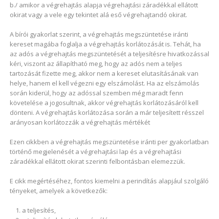
b./ amikor a végrehajtás alapja végrehajtási záradékkal ellátott
okirat vagy a vele egy tekintet alá eső végrehajtandó okirat.
A bírói gyakorlat szerint, a végrehajtás megszüntetése iránti
kereset magába foglalja a végrehajtás korlátozását is. Tehát, ha
az adós a végrehajtás megszüntetését a teljesítésre hivatkozással
kéri, viszont az állapítható meg, hogy az adós nem a teljes
tartozását fizette meg, akkor nem a kereset elutasításának van
helye, hanem el kell végezni egy elszámolást. Ha az elszámolás
során kiderül, hogy az adóssal szemben még maradt fenn
követelése a jogosultnak, akkor végrehajtás korlátozásáról kell
dönteni. A végrehajtás korlátozása során a már teljesített résszel
arányosan korlátozzák a végrehajtás mértékét
Ezen cikkben a végrehajtás megszüntetése iránti per gyakorlatban
történő megjelenését a végrehajtási lap és a végrehajtási
záradékkal ellátott okirat szerinti felbontásban elemezzük.
E cikk megértéséhez, fontos kiemelni a perindítás alapjául szolgáló
tényeket, amelyek a következők:
a teljesítés,