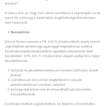
ilyenkor?
A válasz erre az, hogy nem, mivel a probléma a végrehajtás során
merül fel, a bíróság a másik lakás megfelelőségéről érdemben
nem határozott.
Beszámítás
Először fontos kiemelni a Ptk. 6.50. § (2) bekezdését, amely szerint
„
végrehajtható okirattal vagy egyezséggel meghatározott, továbbá
közokiratba foglalt pénzkövetelésbe ugyanilyen pénztartozást lehet
beszámítani.” A
Ptk. 6:51. § (1) bekezdése alapján pedig nincs helye
beszámításnak:
tartásdíj- és járadékköveteléssel szemben (túlfizetés esetét
kivéve)
szándékosan okozott kár megtérítésére irányuló
pénzköveteléssel szemben, valamint
bírósági eljárásban nem érvényesíthető pénzkövetelés
beszámításának.
Ezzel kapcsolatban a gyakorlatban, ha felperes a közokiratba