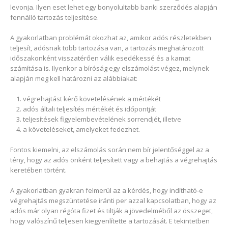
levonja. Ilyen eset lehet egy bonyolultabb banki szerződés alapján
fennálló tartozás teljesítése.
A gyakorlatban problémát okozhat az, amikor adós részletekben
teljesít, adósnak több tartozása van, a tartozás meghatározott
időszakonként visszatérően válik esedékessé és a kamat
számítása is. Ilyenkor a bíróság egy elszámolást végez, melynek
alapján meg kell határozni az alábbiakat:
végrehajtást kérő követelésének a mértékét
adós általi teljesítés mértékét és időpontját
teljesítések figyelembevételének sorrendjét, illetve
a követeléseket, amelyeket fedezhet.
Fontos kiemelni, az elszámolás során nem bír jelentőséggel az a
tény, hogy az adós önként teljesített vagy a behajtás a végrehajtás
keretében történt.
A gyakorlatban gyakran felmerül az a kérdés, hogy indítható-e
végrehajtás megszüntetése iránti per azzal kapcsolatban, hogy az
adós már olyan régóta fizet és tiltják a jövedelméből az összeget,
hogy valószínű teljesen kiegyenlítette a tartozását. E tekintetben