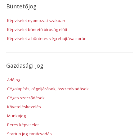
Büntetőjog
Képviselet nyomozati szakban
Képviselet büntető bíróság előtt
Képviselet a büntetés végrehajtása során
Gazdasági jog
Adójog
Cégalapítás, cégeljárások, összeolvadások
Céges szerződések
Követeléskezelés
Munkajog
Peres képviselet
Startup jogi tanácsadás