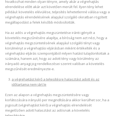
hivatkozhat minden olyan tényre, amely akár a végrehajtás
elrendelése előtt akár azt követően merült fel. Ilyen tény lehet
például: követelés elévülése, teljesítés lehetetlenné válása vagy a
végrehajtás elrendelésének alapjául szolgáló okiratban rögzített
megállapodást a felek később módosították.
Ha az adós a végrehajtás megszüntetése iránti igényét a
követelés megszűnésére alapítja, a bíróság nem azt nézi, hogy a
végrehajtás megszüntetésének alapjául szolgáló tényt vagy
körülményt a végrehajtási eljárásban miként értékelték és a
végrehajtási eljárás szempontjából milyen hatást tulajdonítottak a
számára, hanem azt, hogy az adott tény vagy körülmény az
irányadó anyagi jog rendelkezései szerint valóban a követelés
megszűnését eredményezte-e.
a végrehajtást kérő a teljesítésre halasztást adott és az
időtartama nem járt le
Ezen az alapon a végrehajtás megszüntetésére vagy
korlátozására irányuló per megindítására akkor kerülhet sor, ha a
jogosult (végrehajtást kérő) a végrehajtás elrendelését
megelőzően adott halasztást az adósnak a követelés
teljesítésére.