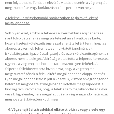
nem folytathat le. Tehát az elévülés vitatása esetén a végrehajtás
megszüntetése vagy korlátozása iránti pernek van helye.
A feleknek a végrehajtandó határozatban foglaltaktól eltérő
megállapodása.
Volt olyan eset, amikor a felperes a gyermektartásdíj behajtása
iránt folyó végrehajtás megszüntetését arra hivatkozva kérte,
hogy a fizetési kötelezettsége azzal a feltétellel állt fenn, hogy az
alperes a gyermek folyamatosan folytatott tanulmányait
iskolalátogatási igazolással igazolja és ezen kötelezettségének az
alperes nem tett eleget. A bíróság elutasította a felperes keresetét,
ugyanis a végrehajtási lap nem tartalmazott ilyen feltételt. A
felperes fellebbezett arra hivatkozva, hogy a végrehajtás
megszüntetésének a felek eltérő megállapodása alapja lehet és
ilyen megállapodás létre is jött a közöttük, viszont a végrehajtandó
határozat meghozatalát megelőzően kötöttek megállapodást. A
bíróság rámutatott arra, hogy a felek eltérő megállapodását akkor
veszik figyelembe, ha a megállapodást a végrehajtandó határozat
meghozatalát követően kötik meg.
Végrehajtási záradékkal ellátott okirat vagy a vele egy