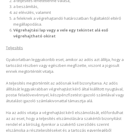
a teljesítés lehetetlenné válása,
a beszámítás,
az elévülés, valamint
a feleknek a végrehajtandó határozatban foglaltaktól eltérő
megállapodása.
Végrehajtási lap vagy a vele egy tekintet alá eső
végrehajtható okirat
Teljesítés
Gyakorlatban leggyakoribb eset, amikor az adós azt állítja, hogy a
tartozást részben vagy egészben megfizette, viszont a jogosult
ennek megtörténtét vitatja.
A teljesítés megtörténtét az adósnak kell bizonyítania. Az adós
állítását leggyakrabban végrehajtást kérő által kiállított nyugtával,
postai feladóvevénnyel, készpénzfizetést igazoló számlával vagy
átutalást igazoló számlakivonattal támasztja alá.
Ha az adós vitatja a végrehajtást kérő elszámolását, előfordulhat
az az eset, hogy a teljesítés elszámolására szakértői bizonyítást
rendel el a bíróság, ilyenkor a szakértő szerződés szerint
elszámolja a részteljesítéseket és a tartozás egyenlegéből