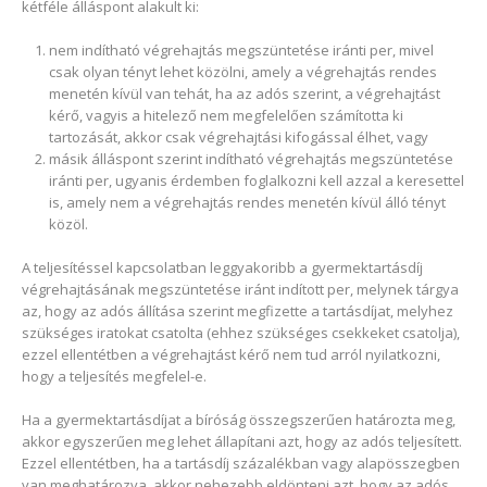
kétféle álláspont alakult ki:
nem indítható végrehajtás megszüntetése iránti per, mivel
csak olyan tényt lehet közölni, amely a végrehajtás rendes
menetén kívül van tehát, ha az adós szerint, a végrehajtást
kérő, vagyis a hitelező nem megfelelően számította ki
tartozását, akkor csak végrehajtási kifogással élhet, vagy
másik álláspont szerint indítható végrehajtás megszüntetése
iránti per, ugyanis érdemben foglalkozni kell azzal a keresettel
is, amely nem a végrehajtás rendes menetén kívül álló tényt
közöl.
A teljesítéssel kapcsolatban leggyakoribb a gyermektartásdíj
végrehajtásának megszüntetése iránt indított per, melynek tárgya
az, hogy az adós állítása szerint megfizette a tartásdíjat, melyhez
szükséges iratokat csatolta (ehhez szükséges csekkeket csatolja),
ezzel ellentétben a végrehajtást kérő nem tud arról nyilatkozni,
hogy a teljesítés megfelel-e.
Ha a gyermektartásdíjat a bíróság összegszerűen határozta meg,
akkor egyszerűen meg lehet állapítani azt, hogy az adós teljesített.
Ezzel ellentétben, ha a tartásdíj százalékban vagy alapösszegben
van meghatározva, akkor nehezebb eldönteni azt, hogy az adós