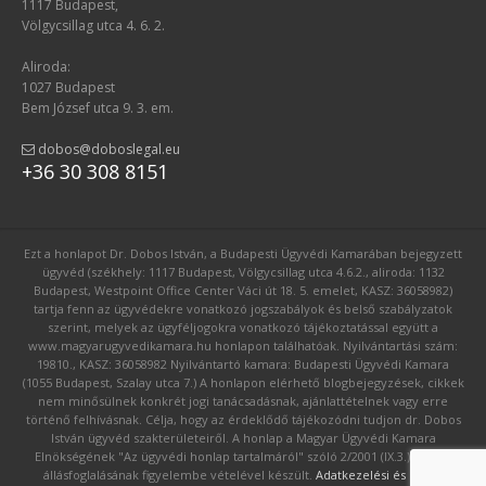
1117 Budapest,
Völgycsillag utca 4. 6. 2.
Aliroda:
1027 Budapest
Bem József utca 9. 3. em.
dobos@doboslegal.eu
+36 30 308 8151
Ezt a honlapot Dr. Dobos István, a Budapesti Ügyvédi Kamarában bejegyzett
ügyvéd (székhely: 1117 Budapest, Völgycsillag utca 4.6.2., aliroda: 1132
Budapest, Westpoint Office Center Váci út 18. 5. emelet, KASZ: 36058982)
tartja fenn az ügyvédekre vonatkozó jogszabályok és belső szabályzatok
szerint, melyek az ügyféljogokra vonatkozó tájékoztatással együtt a
www.magyarugyvedikamara.hu honlapon találhatóak. Nyilvántartási szám:
19810., KASZ: 36058982 Nyilvántartó kamara: Budapesti Ügyvédi Kamara
(1055 Budapest, Szalay utca 7.) A honlapon elérhető blogbejegyzések, cikkek
nem minősülnek konkrét jogi tanácsadásnak, ajánlattételnek vagy erre
történő felhívásnak. Célja, hogy az érdeklődő tájékozódni tudjon dr. Dobos
István ügyvéd szakterületeiről. A honlap a Magyar Ügyvédi Kamara
Elnökségének "Az ügyvédi honlap tartalmáról" szóló 2/2001 (IX.3.) számú
állásfoglalásának figyelembe vételével készült.
Adatkezelési és GDPR