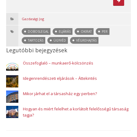
Gazdasági Jog
DOBOSLEGAL
ELJÁRÁS
OKIRAT
PER
TARTOZÁS
ÜGYVÉD
VÉGREHAJTÁS
Legutóbbi bejegyzések
Összefoglaló – munkaerő-kölcsönzés
Idegenrendészeti eljárások – Áttekintés
Mikor járhat el a társasház egy perben?
Hogyan és miért felelhet a korlátolt felelősségű társaság
tagja?