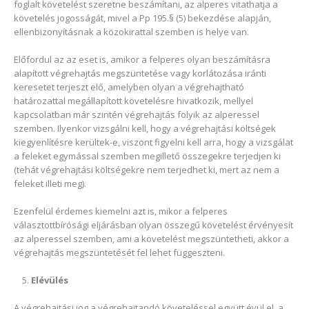
foglalt követelést szeretne beszámítani, az alperes vitathatja a
követelés jogosságát, mivel a Pp 195.§ (5) bekezdése alapján,
ellenbizonyításnak a közokirattal szemben is helye van.
Előfordul az az eset is, amikor a felperes olyan beszámításra
alapított végrehajtás megszüntetése vagy korlátozása iránti
keresetet terjeszt elő, amelyben olyan a végrehajtható
határozattal megállapított követelésre hivatkozik, mellyel
kapcsolatban már szintén végrehajtás folyik az alperessel
szemben. Ilyenkor vizsgálni kell, hogy a végrehajtási költségek
kiegyenlítésre kerültek-e, viszont figyelni kell arra, hogy a vizsgálat
a feleket egymással szemben megillető összegekre terjedjen ki
(tehát végrehajtási költségekre nem terjedhet ki, mert az nem a
feleket illeti meg).
Ezenfelül érdemes kiemelni azt is, mikor a felperes
választottbírósági eljárásban olyan összegű követelést érvényesít
az alperessel szemben, ami a követelést megszüntetheti, akkor a
végrehajtás megszüntetését fel lehet függeszteni.
Elévülés
A végrehajtási jog a végrehajtandó követeléssel együtt évül el, a