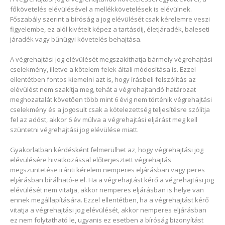
főkövetelés elévülésével a mellékkövetelések is elévülnek.
Főszabály szerint a bíróság a jog elévülését csak kérelemre veszi
figyelembe, ez alól kivételt képez a tartásdíj, életjáradék, baleseti
járadék vagy bűnügyi követelés behajtása.
A végrehajtási jog elévülését megszakíthatja bármely végrehajtási
cselekmény, illetve a kötelem felek általi módosítása is. Ezzel
ellentétben fontos kiemelni azt is, hogy írásbeli felszólítás az
elévülést nem szakítja meg, tehát a végrehajtandó határozat
meghozatalát követően több mint 6 évig nem történik végrehajtási
cselekmény és a jogosult csak a kötelezettség teljesítésre szólítja
fel az adóst, akkor 6 év múlva a végrehajtási eljárást meg kell
szüntetni végrehajtási jog elévülése miatt.
Gyakorlatban kérdésként felmerülhet az, hogy végrehajtási jog
elévülésére hivatkozással előterjesztett végrehajtás
megszüntetése iránti kérelem nemperes eljárásban vagy peres
eljárásban bírálható-e el. Ha a végrehajtást kérő a végrehajtási jog
elévülését nem vitatja, akkor nemperes eljárásban is helye van
ennek megállapítására. Ezzel ellentétben, ha a végrehajtást kérő
vitatja a végrehajtási jog elévülését, akkor nemperes eljárásban
ez nem folytatható le, ugyanis ez esetben a bíróság bizonyítást