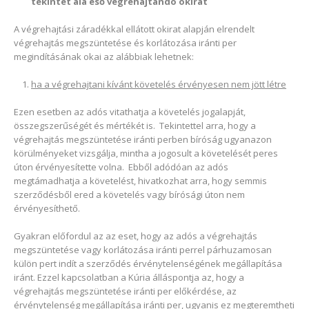
tekintet alá eső végrehajtandó okirat
A végrehajtási záradékkal ellátott okirat alapján elrendelt
végrehajtás megszüntetése és korlátozása iránti per
megindításának okai az alábbiak lehetnek:
ha a végrehajtani kívánt követelés érvényesen nem jött létre
Ezen esetben az adós vitathatja a követelés jogalapját,
összegszerűségét és mértékét is. Tekintettel arra, hogy a
végrehajtás megszüntetése iránti perben bíróság ugyanazon
körülményeket vizsgálja, mintha a jogosult a követelését peres
úton érvényesítette volna. Ebből adódóan az adós
megtámadhatja a követelést, hivatkozhat arra, hogy semmis
szerződésből ered a követelés vagy bírósági úton nem
érvényesíthető.
Gyakran előfordul az az eset, hogy az adós a végrehajtás
megszüntetése vagy korlátozása iránti perrel párhuzamosan
külön pert indít a szerződés érvénytelenségének megállapítása
iránt. Ezzel kapcsolatban a Kúria álláspontja az, hogy a
végrehajtás megszüntetése iránti per előkérdése, az
érvénytelenség megállapítása iránti per, ugyanis ez megteremtheti