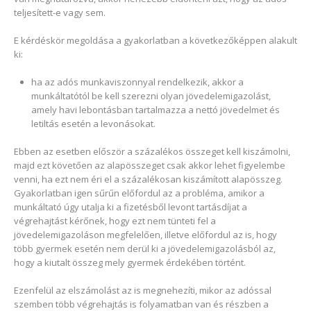
teljesített-e vagy sem.
E kérdéskör megoldása a gyakorlatban a következőképpen alakult
ki:
ha az adós munkaviszonnyal rendelkezik, akkor a
munkáltatótól be kell szerezni olyan jövedelemigazolást,
amely havi lebontásban tartalmazza a nettó jövedelmet és
letiltás esetén a levonásokat.
Ebben az esetben először a százalékos összeget kell kiszámolni,
majd ezt követően az alapösszeget csak akkor lehet figyelembe
venni, ha ezt nem éri el a százalékosan kiszámított alapösszeg.
Gyakorlatban igen sűrűn előfordul az a probléma, amikor a
munkáltató úgy utalja ki a fizetésből levont tartásdíjat a
végrehajtást kérőnek, hogy ezt nem tünteti fel a
jövedelemigazoláson megfelelően, illetve előfordul az is, hogy
több gyermek esetén nem derül ki a jövedelemigazolásból az,
hogy a kiutalt összeg mely gyermek érdekében történt.
Ezenfelül az elszámolást az is megnehezíti, mikor az adóssal
szemben több végrehajtás is folyamatban van és részben a