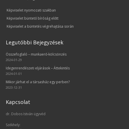
Képviselet nyomozati szakban
Képviselet büntető bíróság előtt
Képviselet a büntetés végrehajtása során
Legutóbbi Bejegyzések
Összefoglaló – munkaerő-kölcsönzés
2024-01-29
Idegenrendészeti eljárások – Áttekintés
2024-01-01
Mikor járhat el a társasház egy perben?
2023-12-31
Kapcsolat
dr. Dobos István ügyvéd
Székhely: