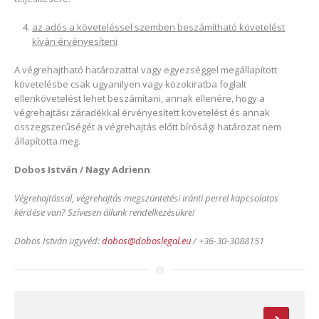
az adós a követeléssel szemben beszámítható követelést
kíván érvényesíteni
A végrehajtható határozattal vagy egyezséggel megállapított
követelésbe csak ugyanilyen vagy közokiratba foglalt
ellenkövetelést lehet beszámítani, annak ellenére, hogy a
végrehajtási záradékkal érvényesített követelést és annak
összegszerűségét a végrehajtás előtt bírósági határozat nem
állapította meg.
Dobos István / Nagy Adrienn
Végrehajtással, végrehajtás megszüntetési iránti perrel kapcsolatos
kérdése van? Szívesen állunk rendelkezésükre!
Dobos István ügyvéd:
dobos@doboslegal.eu
/ +36-30-3088151