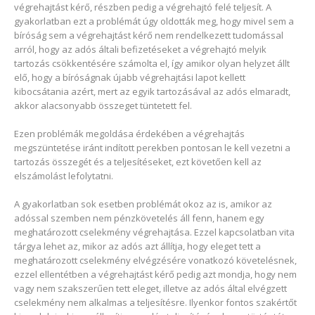
végrehajtást kérő, részben pedig a végrehajtó felé teljesít. A
gyakorlatban ezt a problémát úgy oldották meg, hogy mivel sem a
bíróság sem a végrehajtást kérő nem rendelkezett tudomással
arról, hogy az adós általi befizetéseket a végrehajtó melyik
tartozás csökkentésére számolta el, így amikor olyan helyzet állt
elő, hogy a bíróságnak újabb végrehajtási lapot kellett
kibocsátania azért, mert az egyik tartozásával az adós elmaradt,
akkor alacsonyabb összeget tüntetett fel.
Ezen problémák megoldása érdekében a végrehajtás
megszüntetése iránt indított perekben pontosan le kell vezetni a
tartozás összegét és a teljesítéseket, ezt követően kell az
elszámolást lefolytatni.
A gyakorlatban sok esetben problémát okoz az is, amikor az
adóssal szemben nem pénzkövetelés áll fenn, hanem egy
meghatározott cselekmény végrehajtása. Ezzel kapcsolatban vita
tárgya lehet az, mikor az adós azt állítja, hogy eleget tett a
meghatározott cselekmény elvégzésére vonatkozó követelésnek,
ezzel ellentétben a végrehajtást kérő pedig azt mondja, hogy nem
vagy nem szakszerűen tett eleget, illetve az adós által elvégzett
cselekmény nem alkalmas a teljesítésre. Ilyenkor fontos szakértőt