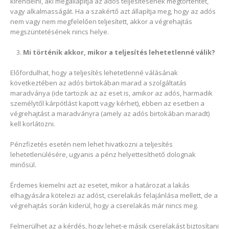
kirendelni, aki megállapítja az adós teljesítésének megtörténtét,
vagy alkalmasságát. Ha a szakértő azt állapítja meg, hogy az adós
nem vagy nem megfelelően teljesített, akkor a végrehajtás
megszüntetésének nincs helye.
Mi történik akkor, mikor a teljesítés lehetetlenné válik?
Előfordulhat, hogy a teljesítés lehetetlenné válásának
következtében az adós birtokában marad a szolgáltatás
maradványa (ide tartozik az az eset is, amikor az adós, harmadik
személytől kárpótlást kapott vagy kérhet), ebben az esetben a
végrehajtást a maradványra (amely az adós birtokában maradt)
kell korlátozni.
Pénzfizetés esetén nem lehet hivatkozni a teljesítés
lehetetlenülésére, ugyanis a pénz helyettesíthető dolognak
minősül.
Érdemes kiemelni azt az esetet, mikor a határozat a lakás
elhagyására kötelezi az adóst, cserelakás felajánlása mellett, de a
végrehajtás során kiderül, hogy a cserelakás már nincs meg.
Felmerülhet az a kérdés, hogy lehet-e másik cserelakást biztosítani