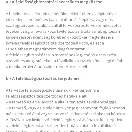
a./ A felelősségbiztosítási szerződés megkötése:
A bejelentéssel érintett lakóépület tekintetében az építtetővel
közvetlen szerződéses kapcsolatban álló építész vagy más
szakági tervező az általa vállalt tervezési és tervezői művezetési
tevékenység, a fővállalkozó kivitelező az általa vállalt építőipari
kivitelezési tevékenység körében okozott kár megtérítésére
köteles felelősségbiztosítási szerződést kötni, és azt a
rendeletben meghatározott ideig fenntartani.
A felelősségbiztosítással a tervezőnek legkésőbb a tervezési
szerződés megkötésekor, a fővállalkozó kivitelezőnek legkésőbb
a munkaterület átadásakor rendelkeznie kell.
b./ A felelősségbiztosítás terjedelme:
A tervezői felelősségbiztosításnak ki kell terjednie a
felelősségbiztosítási szerződés hatálya alatt
– a tervező és alvállalkozója által a tervezési tevékenységgel,
– a tervező, vagy az általa bármilyen jogviszonyban foglalkoztatott
másik tervező által végzett tervezői művezetéssel okozott károkra.
A fővállalkozó kivitelező felelősségbiztosításának ki kell terjednie
a felelősségbiztosítási szerződés hatálya alatt a fővállalkozó
kivitelező és alvállalkozói által az építőipari kivitelezési