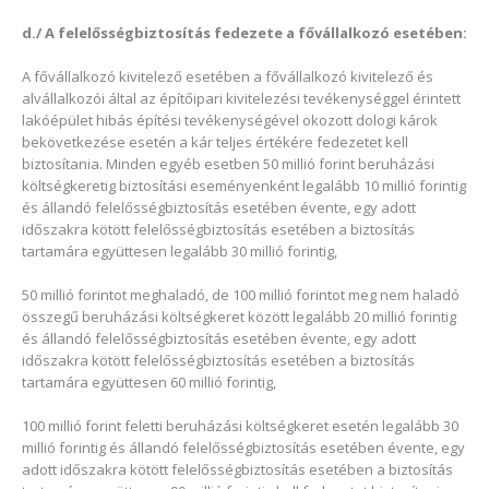
d./ A felelősségbiztosítás fedezete a fővállalkozó esetében:
A fővállalkozó kivitelező esetében a fővállalkozó kivitelező és
alvállalkozói által az építőipari kivitelezési tevékenységgel érintett
lakóépület hibás építési tevékenységével okozott dologi károk
bekövetkezése esetén a kár teljes értékére fedezetet kell
biztosítania. Minden egyéb esetben 50 millió forint beruházási
költségkeretig biztosítási eseményenként legalább 10 millió forintig
és állandó felelősségbiztosítás esetében évente, egy adott
időszakra kötött felelősségbiztosítás esetében a biztosítás
tartamára együttesen legalább 30 millió forintig,
50 millió forintot meghaladó, de 100 millió forintot meg nem haladó
összegű beruházási költségkeret között legalább 20 millió forintig
és állandó felelősségbiztosítás esetében évente, egy adott
időszakra kötött felelősségbiztosítás esetében a biztosítás
tartamára együttesen 60 millió forintig,
100 millió forint feletti beruházási költségkeret esetén legalább 30
millió forintig és állandó felelősségbiztosítás esetében évente, egy
adott időszakra kötött felelősségbiztosítás esetében a biztosítás