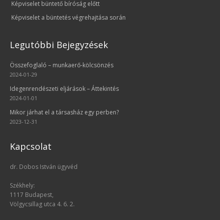
Képviselet büntető bíróság előtt
Képviselet a büntetés végrehajtása során
Legutóbbi Bejegyzések
Összefoglaló – munkaerő-kölcsönzés
2024-01-29
Idegenrendészeti eljárások – Áttekintés
2024-01-01
Mikor járhat el a társasház egy perben?
2023-12-31
Kapcsolat
dr. Dobos István ügyvéd
Székhely:
1117 Budapest,
Völgycsillag utca 4. 6. 2.