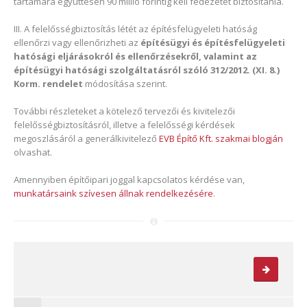
tartamára együttesen 90 millió forintig kell fedezetet biztosítania.
III. A felelősségbiztosítás létét az építésfelügyeleti hatóság
ellenőrzi vagy ellenőrizheti az
építésügyi és építésfelügyeleti
hatósági eljárásokról és ellenőrzésekről, valamint az
építésügyi hatósági szolgáltatásról szóló 312/2012. (XI. 8.)
Korm. rendelet
módosítása szerint.
További részleteket a kötelező tervezői és kivitelezői
felelősségbiztosításról, illetve a felelősségi kérdések
megoszlásáról a generálkivitelező
EVB Építő Kft. szakmai blogján
olvashat.
Amennyiben építőipari joggal kapcsolatos kérdése van,
munkatársaink szívesen állnak rendelkezésére
.