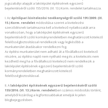
jogszabályi alapját a lakóépület építésének egyszerű
bejelentéséről szóló 155/2016. (VI. 13.) Korm. rendelet tartalmazza.
I. Az
építőipari kivitelezési tevékenységről szóló 191/2009. (IX.
15.) Korm. rendelet
módosítása szerint a kivitelezési
szerződésnek tartalmaznia kell a kivitelező nyilatkozatát arra
vonatkozóan, hogy a lakóépület építésének egyszerű
bejelentéséről szóló kormányrendeletben meghatározott kötelező
felelősségbiztosítással rendelkezik vagy legkésőbb a
munkaterület átadásakor rendelkezni fog.
Az építési munkaterület nem adható át a fővállalkozó kivitelező
részére, az építési napló nem nyitható meg és a kivitelezés nem
kezdhető meg ha a fővállalkozó kivitelező nem rendelkezik a
lakóépület építésének egyszerű bejelentéséről szóló
kormányrendeletben meghatározott kötelező
felelősségbiztosítással.
II. A
lakóépület építésének egyszerű bejelentéséről szóló
155/2016. (VI. 13.) Korm. rendelet
ben számos módosítás történt,
amelyből kizárólag a legfontosabbakat emeljük ki jelen
blogbejegyzésben.