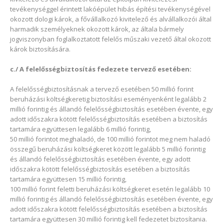
tevékenységgel érintett lakóépület hibás építési tevékenységével
okozott dologi károk, a fővállalkozó kivitelező és alvállalkozói által
harmadik személyeknek okozott károk, az általa bármely
jogviszonyban foglalkoztatott felelős műszaki vezető által okozott
károk biztosítására.
c./ A felelősségbiztosítás fedezete tervező esetében:
A felelősségbiztosításnak a tervező esetében 50 millió forint
beruházási költségkeretig biztosítási eseményenként legalább 2
millió forintig és állandó felelősségbiztosítás esetében évente, egy
adott időszakra kötött felelősségbiztosítás esetében a biztosítás
tartamára együttesen legalább 6 millió forintig,
50 millió forintot meghaladó, de 100 millió forintot meg nem haladó
összegű beruházási költségkeret között legalább 5 millió forintig
és állandó felelősségbiztosítás esetében évente, egy adott
időszakra kötött felelősségbiztosítás esetében a biztosítás
tartamára együttesen 15 millió forintig,
100 millió forint feletti beruházási költségkeret esetén legalább 10
millió forintig és állandó felelősségbiztosítás esetében évente, egy
adott időszakra kötött felelősségbiztosítás esetében a biztosítás
tartamára együttesen 30 millió forintig kell fedezetet biztosítania.