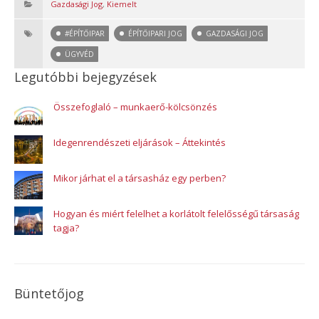
Gazdasági Jog
,
Kiemelt
#ÉPÍTŐIPAR
ÉPÍTŐIPARI JOG
GAZDASÁGI JOG
ÜGYVÉD
Legutóbbi bejegyzések
Összefoglaló – munkaerő-kölcsönzés
Idegenrendészeti eljárások – Áttekintés
Mikor járhat el a társasház egy perben?
Hogyan és miért felelhet a korlátolt felelősségű társaság
tagja?
Büntetőjog