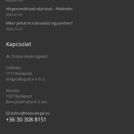
2024-01-29
Idegenrendészeti eljárások – Áttekintés
2024-01-01
Mikor járhat el a társasház egy perben?
2023-12-31
Kapcsolat
dr. Dobos István ügyvéd
Székhely:
1117 Budapest,
Völgycsillag utca 4. 6. 2.
Aliroda:
1027 Budapest
Bem József utca 9. 3. em.
dobos@doboslegal.eu
+36 30 308 8151