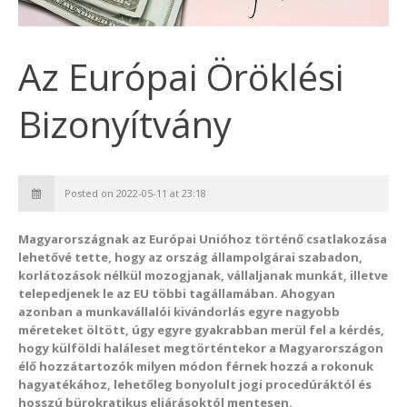
Az Európai Öröklési
Bizonyítvány
Posted on 2022-05-11 at 23:18
Magyarországnak az Európai Unióhoz történő csatlakozása
lehetővé tette, hogy az ország állampolgárai szabadon,
korlátozások nélkül mozogjanak, vállaljanak munkát, illetve
telepedjenek le az EU többi tagállamában. Ahogyan
azonban a munkavállalói kivándorlás egyre nagyobb
méreteket öltött, úgy egyre gyakrabban merül fel a kérdés,
hogy külföldi haláleset megtörténtekor a Magyarországon
élő hozzátartozók milyen módon férnek hozzá a rokonuk
hagyatékához, lehetőleg bonyolult jogi procedúráktól és
hosszú bürokratikus eljárásoktól mentesen.