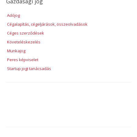
Gazdasági jog
Adójog
Cégalapítás, cégeljárások, összeolvadások
Céges szerződések
Követeléskezelés
Munkajog
Peres képviselet
Startup jogi tanácsadás