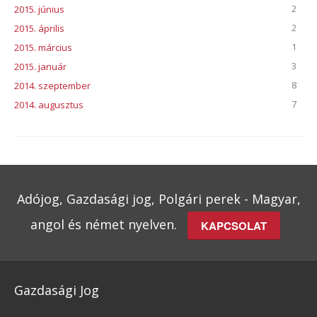
2
2015. június
2
2015. április
1
2015. március
3
2015. január
8
2014. szeptember
7
2014. augusztus
Adójog, Gazdasági jog, Polgári perek - Magyar,
angol és német nyelven.
KAPCSOLAT
Gazdasági Jog