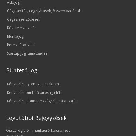
Adójog
Cégalapítás, cégeljárások, összeolvadások
Céges szerződések
Követeléskezelés
Munkajog
Peres képviselet
Startup jogi tanácsadás
Büntető Jog
Képviselet nyomozati szakban
Képviselet büntető bíróság előtt
Képviselet a büntetés végrehajtása során
Legutóbbi Bejegyzések
Összefoglaló – munkaerő-kölcsönzés