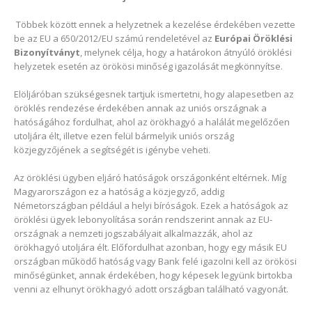
Többek között ennek a helyzetnek a kezelése érdekében vezette
be az EU a 650/2012/EU számú rendeletével az
Európai Öröklési
Bizonyítványt
, melynek célja, hogy a határokon átnyúló öröklési
helyzetek esetén az örökösi minőség igazolását megkönnyítse.
Elöljáróban szükségesnek tartjuk ismertetni, hogy alapesetben az
öröklés rendezése érdekében annak az uniós országnak a
hatóságához fordulhat, ahol az örökhagyó a halálát megelőzően
utoljára élt, illetve ezen felül bármelyik uniós ország
közjegyzőjének a segítségét is igénybe veheti.
Az öröklési ügyben eljáró hatóságok országonként eltérnek. Míg
Magyarországon ez a hatóság a közjegyző, addig
Németországban például a helyi bíróságok. Ezek a hatóságok az
öröklési ügyek lebonyolítása során rendszerint annak az EU-
országnak a nemzeti jogszabályait alkalmazzák, ahol az
örökhagyó utoljára élt. Előfordulhat azonban, hogy egy másik EU
országban működő hatóság vagy Bank felé igazolni kell az örökösi
minőségünket, annak érdekében, hogy képesek legyünk birtokba
venni az elhunyt örökhagyó adott országban található vagyonát.