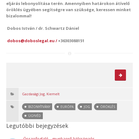
eljárás lebonyolítása terén. Amennyiben határokon átívelő
öröklés ügyében segítségre van szüksége, keressen minket
bizalommal!
Dobos István / dr. Schwartz Dániel
dobos@doboslegal.eu /
+36303088151
Gazdasági Jog
,
Kiemelt
BIZONYÍTVÁNY
EURÓPA
JOG
ÖRÖKLÉS
ÜGYVÉD
Legutóbbi bejegyzések
Összefoglaló – munkaerő-kölcsönzés