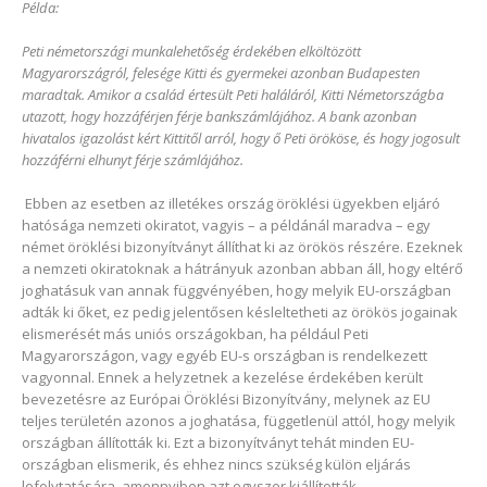
Példa:
Peti németországi munkalehetőség érdekében elköltözött
Magyarországról, felesége Kitti és gyermekei azonban Budapesten
maradtak. Amikor a család értesült Peti haláláról, Kitti Németországba
utazott, hogy hozzáférjen férje bankszámlájához. A bank azonban
hivatalos igazolást kért Kittitől arról, hogy ő Peti örököse, és hogy jogosult
hozzáférni elhunyt férje számlájához.
Ebben az esetben az illetékes ország öröklési ügyekben eljáró
hatósága nemzeti okiratot, vagyis – a példánál maradva – egy
német öröklési bizonyítványt állíthat ki az örökös részére. Ezeknek
a nemzeti okiratoknak a hátrányuk azonban abban áll, hogy eltérő
joghatásuk van annak függvényében, hogy melyik EU-országban
adták ki őket, ez pedig jelentősen késleltetheti az örökös jogainak
elismerését más uniós országokban, ha például Peti
Magyarországon, vagy egyéb EU-s országban is rendelkezett
vagyonnal. Ennek a helyzetnek a kezelése érdekében került
bevezetésre az Európai Öröklési Bizonyítvány, melynek az EU
teljes területén azonos a joghatása, függetlenül attól, hogy melyik
országban állították ki. Ezt a bizonyítványt tehát minden EU-
országban elismerik, és ehhez nincs szükség külön eljárás
lefolytatására, amennyiben azt egyszer kiállították.