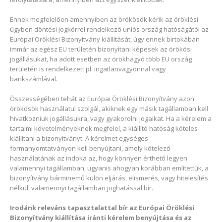
Ennek megfelelően amennyiben az örökösök kérik az öröklési
ügyben döntési jogkörrel rendelkező uniós ország hatóságától az
Európai Öröklési Bizonyítvány kiállítását, úgy ennek birtokában
immár az egész EU területén bizonyítani képesek az örökösi
jogállásukat, ha adott esetben az örökhagyó több EU ország
területén is rendelkezett pl. ingatlanvagyonnal vagy
bankszámlával.
Összességében tehát az Európai Öröklési Bizonyítvány azon
örökösök használatul szolgál, akiknek egy másik tagállamban kell
hivatkozniuk jogállásukra, vagy gyakorolni jogaikat. Ha a kérelem a
tartalmi követelményeknek megfelel, a kiállító hatóság köteles
kiállítani a bizonyítványt. A kérelmet egységes
formanyomtatványon kell benyújtani, amely kötelező
használatának az indoka az, hogy könnyen érthető legyen
valamennyi tagállamban, ugyanis ahogyan korábban említettük, a
bizonyítvány bárminemű külön eljárás, elismerés, vagy hitelesítés
nélkül, valamennyi tagállamban joghatással bír.
Irodánk releváns tapasztalattal bír az Európai Öröklési
Bizonyítvány kiállítása iránti kérelem benyújtása és az