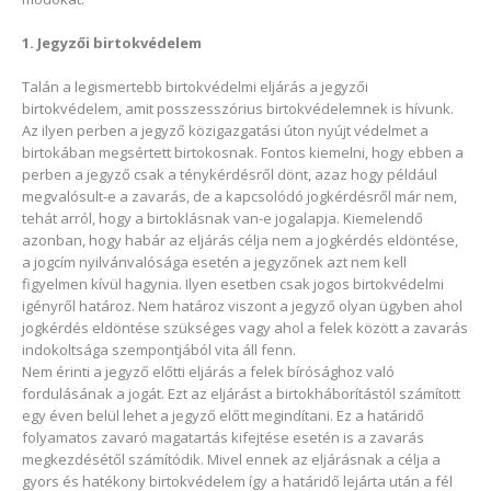
1. Jegyzői birtokvédelem
Talán a legismertebb birtokvédelmi eljárás a jegyzői
birtokvédelem, amit posszesszórius birtokvédelemnek is hívunk.
Az ilyen perben a jegyző közigazgatási úton nyújt védelmet a
birtokában megsértett birtokosnak. Fontos kiemelni, hogy ebben a
perben a jegyző csak a ténykérdésről dönt, azaz hogy például
megvalósult-e a zavarás, de a kapcsolódó jogkérdésről már nem,
tehát arról, hogy a birtoklásnak van-e jogalapja. Kiemelendő
azonban, hogy habár az eljárás célja nem a jogkérdés eldöntése,
a jogcím nyilvánvalósága esetén a jegyzőnek azt nem kell
figyelmen kívül hagynia. Ilyen esetben csak jogos birtokvédelmi
igényről határoz. Nem határoz viszont a jegyző olyan ügyben ahol
jogkérdés eldöntése szükséges vagy ahol a felek között a zavarás
indokoltsága szempontjából vita áll fenn.
Nem érinti a jegyző előtti eljárás a felek bírósághoz való
fordulásának a jogát. Ezt az eljárást a birtokháborítástól számított
egy éven belül lehet a jegyző előtt megindítani. Ez a határidő
folyamatos zavaró magatartás kifejtése esetén is a zavarás
megkezdésétől számítódik. Mivel ennek az eljárásnak a célja a
gyors és hatékony birtokvédelem így a határidő lejárta után a fél