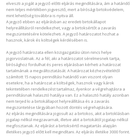
elveszti a jogát a jegyző előtti eljárás megindítására, ám a határidő
nem teljes mértékben jogvesztő, mert a bírósági birtokvédelem,
mint lehetőség továbbra is nyitva áll.
A jegyző ebben az eljárásban az eredeti birtokállapot
helyreállításról rendelkezhet, vagy a birtoksértőt a zavarás
megszüntetésére kötelezheti. A jegyző határozatot hozhat a
hasznok, károk és költségek kérdésében is.
A jegyző határozata ellen közigazgatási úton nincs helye
jogorvoslatnak. Az a fél, aki a határozatot sérelmesnek tartja,
bírósághoz fordulhat és peres eljárásban kérheti a határozat
tartalmának a megváltoztatását. A határozat kézhezvételétől
számított 15 napos perindítási határidő van viszont olyan
esetekre, ha a határozat a költségek, hasznok vagy károk
tekintetében rendelkezést tartalmaz, ilyenkor a végrehajtásra a
perindításnak halasztó hatálya van. Ez a halasztó hatály azonban
nem terjed ki a birtokállapot helyreállítása és a zavarás
megszüntetése tárgyában hozott döntés végrehajtására.
Az eljárás megindítására jogosult az a birtokos, akit a birtoklásban
jogalap nélkül megzavarnak, illetve akit a birtokától jogalap nélkül
megfosztanak. Az eljárást a birtoksértő magatartás alapján
illetékes jegyző előtt kell megindítani. Az eljárás illetéke 3000 forint.