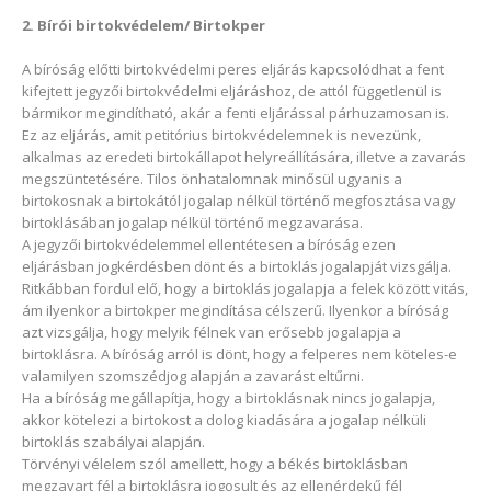
2. Bírói birtokvédelem/ Birtokper
A bíróság előtti birtokvédelmi peres eljárás kapcsolódhat a fent
kifejtett jegyzői birtokvédelmi eljáráshoz, de attól függetlenül is
bármikor megindítható, akár a fenti eljárással párhuzamosan is.
Ez az eljárás, amit petitórius birtokvédelemnek is nevezünk,
alkalmas az eredeti birtokállapot helyreállítására, illetve a zavarás
megszüntetésére. Tilos önhatalomnak minősül ugyanis a
birtokosnak a birtokától jogalap nélkül történő megfosztása vagy
birtoklásában jogalap nélkül történő megzavarása.
A jegyzői birtokvédelemmel ellentétesen a bíróság ezen
eljárásban jogkérdésben dönt és a birtoklás jogalapját vizsgálja.
Ritkábban fordul elő, hogy a birtoklás jogalapja a felek között vitás,
ám ilyenkor a birtokper megindítása célszerű. Ilyenkor a bíróság
azt vizsgálja, hogy melyik félnek van erősebb jogalapja a
birtoklásra. A bíróság arról is dönt, hogy a felperes nem köteles-e
valamilyen szomszédjog alapján a zavarást eltűrni.
Ha a bíróság megállapítja, hogy a birtoklásnak nincs jogalapja,
akkor kötelezi a birtokost a dolog kiadására a jogalap nélküli
birtoklás szabályai alapján.
Törvényi vélelem szól amellett, hogy a békés birtoklásban
megzavart fél a birtoklásra jogosult és az ellenérdekű fél