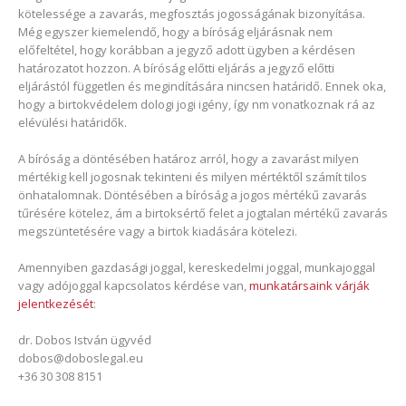
kötelessége a zavarás, megfosztás jogosságának bizonyítása.
Még egyszer kiemelendő, hogy a bíróság eljárásnak nem
előfeltétel, hogy korábban a jegyző adott ügyben a kérdésen
határozatot hozzon. A bíróság előtti eljárás a jegyző előtti
eljárástól független és megindítására nincsen határidő. Ennek oka,
hogy a birtokvédelem dologi jogi igény, így nm vonatkoznak rá az
elévülési határidők.
A bíróság a döntésében határoz arról, hogy a zavarást milyen
mértékig kell jogosnak tekinteni és milyen mértéktől számít tilos
önhatalomnak. Döntésében a bíróság a jogos mértékű zavarás
tűrésére kötelez, ám a birtoksértő felet a jogtalan mértékű zavarás
megszüntetésére vagy a birtok kiadására kötelezi.
Amennyiben gazdasági joggal, kereskedelmi joggal, munkajoggal
vagy adójoggal kapcsolatos kérdése van,
munkatársaink várják
jelentkezését
:
dr. Dobos István ügyvéd
dobos@doboslegal.eu
+36 30 308 8151