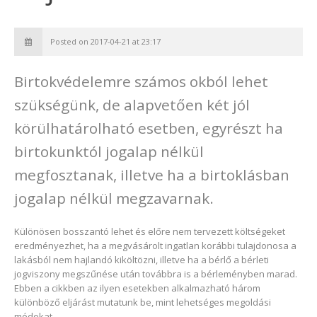
Posted on 2017-04-21 at 23:17
Birtokvédelemre számos okból lehet
szükségünk, de alapvetően két jól
körülhatárolható esetben, egyrészt ha
birtokunktól jogalap nélkül
megfosztanak, illetve ha a birtoklásban
jogalap nélkül megzavarnak.
Különösen bosszantó lehet és előre nem tervezett költségeket
eredményezhet, ha a megvásárolt ingatlan korábbi tulajdonosa a
lakásból nem hajlandó kiköltözni, illetve ha a bérlő a bérleti
jogviszony megszűnése után továbbra is a bérleményben marad.
Ebben a cikkben az ilyen esetekben alkalmazható három
különböző eljárást mutatunk be, mint lehetséges megoldási
módokat.