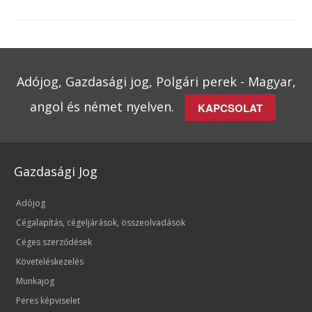
Adójog, Gazdasági jog, Polgári perek - Magyar,
angol és német nyelven.
KAPCSOLAT
Gazdasági Jog
Adójog
Cégalapítás, cégeljárások, összeolvadások
Céges szerződések
Követeléskezelés
Munkajog
Peres képviselet