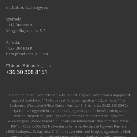
dr. Dobos István ügyvéd
Székhely:
1117 Budapest,
Völgycsillag utca 4. 6. 2.
Aliroda:
1027 Budapest
Bem József utca 9. 3. em.
dobos@doboslegal.eu
+36 30 308 8151
Ezt a honlapot Dr. Dobos István, a Budapesti Ügyvédi Kamarában bejegyzett
ügyvéd (székhely: 1117 Budapest, Völgycsillag utca 4.6.2., aliroda: 1132
Budapest, Westpoint Office Center Váci út 18. 5. emelet, KASZ: 36058982)
tartja fenn az ügyvédekre vonatkozó jogszabályok és belső szabályzatok
szerint, melyek az ügyféljogokra vonatkozó tájékoztatással együtt a
www.magyarugyvedikamara.hu honlapon találhatóak. Nyilvántartási szám:
19810., KASZ: 36058982 Nyilvántartó kamara: Budapesti Ügyvédi Kamara
(1055 Budapest, Szalay utca 7.) A honlapon elérhető blogbejegyzések, cikkek
nem minősülnek konkrét jogi tanácsadásnak, ajánlattételnek vagy erre