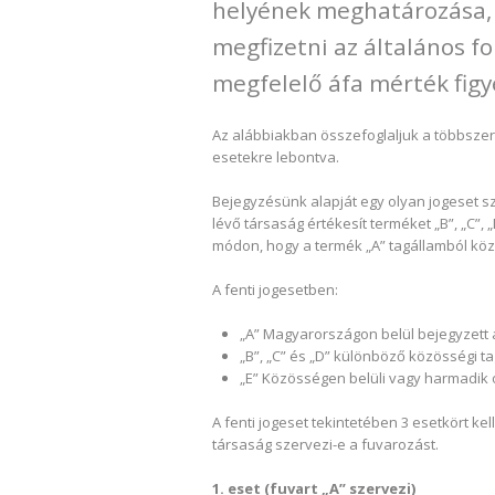
helyének meghatározása, 
megfizetni az általános f
megfelelő áfa mérték fig
Az alábbiakban összefoglaljuk a többszer
esetekre lebontva.
Bejegyzésünk alapját egy olyan jogeset sz
lévő társaság értékesít terméket „B”, „C”,
módon, hogy a termék „A” tagállamból közv
A fenti jogesetben:
„A” Magyarországon belül bejegyzett
„B”, „C” és „D” különböző közösségi 
„E” Közösségen belüli vagy harmadik 
A fenti jogeset tekintetében 3 esetkört kel
társaság szervezi-e a fuvarozást.
1. eset (fuvart „A” szervezi)