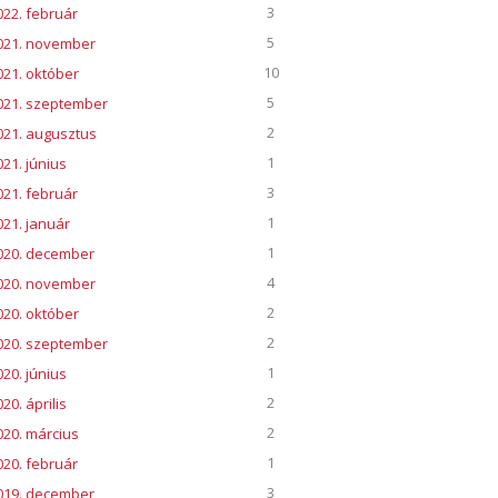
3
022. február
5
021. november
10
021. október
5
021. szeptember
2
021. augusztus
1
021. június
3
021. február
1
021. január
1
020. december
4
020. november
2
020. október
2
020. szeptember
1
020. június
2
20. április
2
020. március
1
020. február
3
019. december