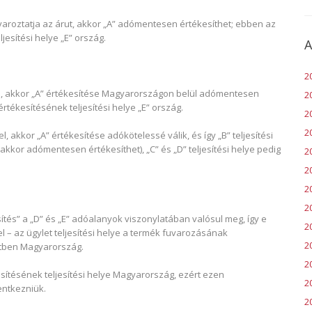
uvaroztatja az árut, akkor „A” adómentesen értékesíthet; ebben az
jesítési helye „E” ország.
A
2
el, akkor „A” értékesítése Magyarországon belül adómentesen
2
értékesítésének teljesítési helye „E” ország.
2
2
el, akkor „A” értékesítése adókötelessé válik, és így „B” teljesítési
 akkor adómentesen értékesíthet), „C” és „D” teljesítési helye pedig
2
20
2
2
tés” a „D” és „E” adóalanyok viszonylatában valósul meg, így e
2
el – az ügylet teljesítési helye a termék fuvarozásának
2
etben Magyarország.
2
ékesítésének teljesítési helye Magyarország, ezért ezen
20
entkezniük.
2