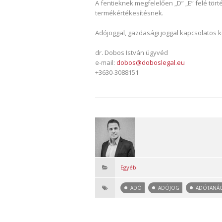
A fentieknek megfelelően „D” „E” felé tö
termékértékesítésnek.
Adójoggal, gazdasági joggal kapcsolatos
dr. Dobos István ügyvéd
e-mail:
dobos@doboslegal.eu
+3630-3088151
Egyéb
ADÓ
ADÓJOG
ADÓTANÁ