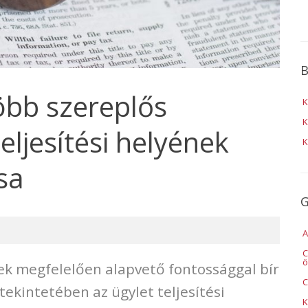
B
öbb szereplős
K
K
eljesítési helyének
K
sa
G
A
C
ö
ek megfelelően alapvető fontossággal bír
C
tekintetében az ügylet teljesítési
K