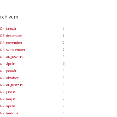
rchívum
2
024. január
3
023. december
5
023. november
5
023. szeptember
1
023. augusztus
6
23. április
1
023. január
3
022. október
3
022. augusztus
1
022. június
7
022. május
2
22. április
5
022. március