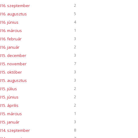
2
016. szeptember
5
016. augusztus
4
016. június
1
016. március
3
016. február
2
016. január
3
015. december
7
015. november
3
015. október
3
015. augusztus
2
15. július
2
015. június
2
15. április
1
015. március
3
015. január
8
014. szeptember