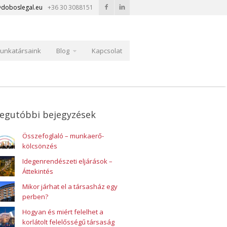
doboslegal.eu
+36 30 3088151
unkatársaink
Blog
Kapcsolat
egutóbbi bejegyzések
Összefoglaló – munkaerő-
kölcsönzés
Idegenrendészeti eljárások –
Áttekintés
Mikor járhat el a társasház egy
perben?
Hogyan és miért felelhet a
korlátolt felelősségű társaság