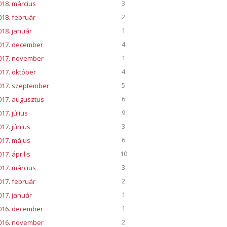
3
018. március
2
018. február
1
018. január
4
017. december
1
017. november
4
017. október
5
017. szeptember
6
017. augusztus
9
17. július
3
017. június
6
017. május
10
17. április
3
017. március
2
017. február
1
017. január
1
016. december
2
016. november