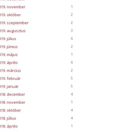
1
019. november
2
019. október
2
019. szeptember
3
019. augusztus
6
19. július
2
019. június
1
019. május
6
19. április
2
019. március
5
019. február
5
019. január
4
018. december
1
018. november
4
018. október
4
18. július
1
18. április