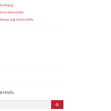
unkajog
eres képviselet
tartup jogi tanácsadás
eresés