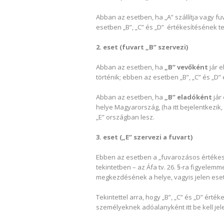
Abban az esetben, ha „A” szállítja vagy f
esetben „B”, „C” és „D” értékesítésének tel
2. eset (fuvart „B” szervezi)
Abban az esetben, ha
„B” vevőként
jár 
történik; ebben az esetben „B”, „C” és „D” 
Abban az esetben, ha
„B” eladóként
jár 
helye Magyarország, (ha itt bejelentkezik,
„E” országban lesz.
3. eset („E” szervezi a fuvart)
Ebben az esetben a „fuvarozásos értékesí
tekintetben – az Áfa tv. 26. §-ra figyelemm
megkezdésének a helye, vagyis jelen es
Tekintettel arra, hogy „B”, „C” és „D” ért
személyeknek adóalanyként itt be kell jel