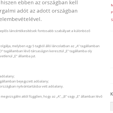
hiszen ebben az országban kell
M
orgalmi adót az adott országban
P
yelembevételével.
S
eplős láncértékesítések fontosabb szabályait a különböző
olgálja, melyben egy 5 tagból álló láncolatban az „A” tagállamban
 „D” tagállamban lévő társaságon keresztül „E” tagállamba oly
etlenül „E” államba jut.
 adóalany;
tagállamban bejegyzett adóalany;
országban nyilvántartásba vett adóalany.
K
l megvizsgálni attól függően, hogy az „A”, „B” vagy „E” államban lévő