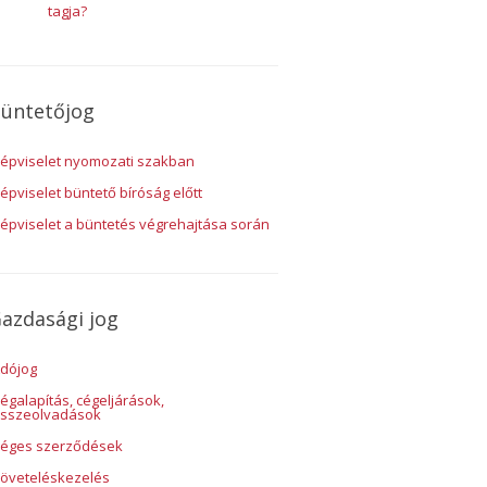
tagja?
üntetőjog
épviselet nyomozati szakban
épviselet büntető bíróság előtt
épviselet a büntetés végrehajtása során
azdasági jog
dójog
égalapítás, cégeljárások,
sszeolvadások
éges szerződések
öveteléskezelés