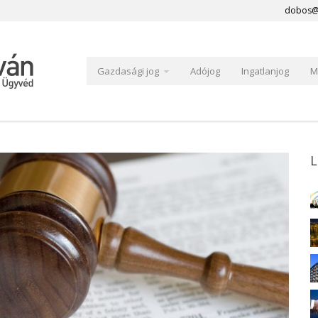
dobos@
Gazdasági jog
Adójog
Ingatlanjog
M
L