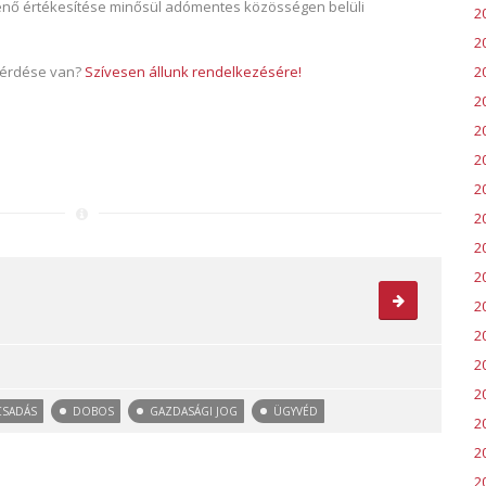
rténő értékesítése minősül adómentes közösségen belüli
2
2
 kérdése van?
Szívesen állunk rendelkezésére!
2
2
2
2
2
2
2
2
2
2
2
20
CSADÁS
DOBOS
GAZDASÁGI JOG
ÜGYVÉD
2
2
2