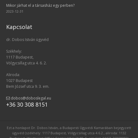
Mikor járhat el a társasház egy perben?
2023-12-31
Kapcsolat
dr. Dobos István ügyvéd
Székhely:
1117 Budapest,
Völgycsillag utca 4. 6. 2.
Aliroda:
1027 Budapest
Bem József utca 9. 3. em.
dobos@doboslegal.eu
+36 30 308 8151
Ezt a honlapot Dr. Dobos István, a Budapesti Ügyvédi Kamarában bejegyzett
ügyvéd (székhely: 1117 Budapest, Völgycsillag utca 4.6.2., aliroda: 1132