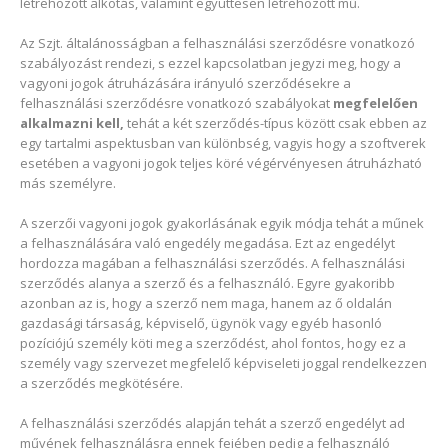
létrehozott alkotás, valamint együttesen létrehozott mű.
Az Szjt. általánosságban a felhasználási szerződésre vonatkozó
szabályozást rendezi, s ezzel kapcsolatban jegyzi meg, hogy a
vagyoni jogok átruházására irányuló szerződésekre a
felhasználási szerződésre vonatkozó szabályokat
megfelelően
alkalmazni kell,
tehát a két szerződés-típus között csak ebben az
egy tartalmi aspektusban van különbség, vagyis hogy a szoftverek
esetében a vagyoni jogok teljes köré végérvényesen átruházható
más személyre.
A szerzői vagyoni jogok gyakorlásának egyik módja tehát a műnek
a felhasználására való engedély megadása. Ezt az engedélyt
hordozza magában a felhasználási szerződés. A felhasználási
szerződés alanya a szerző és a felhasználó. Egyre gyakoribb
azonban az is, hogy a szerző nem maga, hanem az ő oldalán
gazdasági társaság, képviselő, ügynök vagy egyéb hasonló
pozíciójú személy köti meg a szerződést, ahol fontos, hogy ez a
személy vagy szervezet megfelelő képviseleti joggal rendelkezzen
a szerződés megkötésére.
A felhasználási szerződés alapján tehát a szerző engedélyt ad
művének felhasználásra ennek fejében pedig a felhasználó