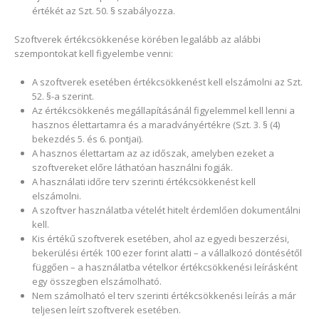
értékét az Szt. 50. § szabályozza.
Szoftverek értékcsökkenése körében legalább az alábbi
szempontokat kell figyelembe venni:
A szoftverek esetében értékcsökkenést kell elszámolni az Szt.
52. §-a szerint.
Az értékcsökkenés megállapításánál figyelemmel kell lenni a
hasznos élettartamra és a maradványértékre (Szt. 3. § (4)
bekezdés 5. és 6. pontjai).
A hasznos élettartam az az időszak, amelyben ezeket a
szoftvereket előre láthatóan használni fogják.
A használati időre terv szerinti értékcsökkenést kell
elszámolni.
A szoftver használatba vételét hitelt érdemlően dokumentálni
kell.
Kis értékű szoftverek esetében, ahol az egyedi beszerzési,
bekerülési érték 100 ezer forint alatti – a vállalkozó döntésétől
függően – a használatba vételkor értékcsökkenési leírásként
egy összegben elszámolható.
Nem számolható el terv szerinti értékcsökkenési leírás a már
teljesen leírt szoftverek esetében.