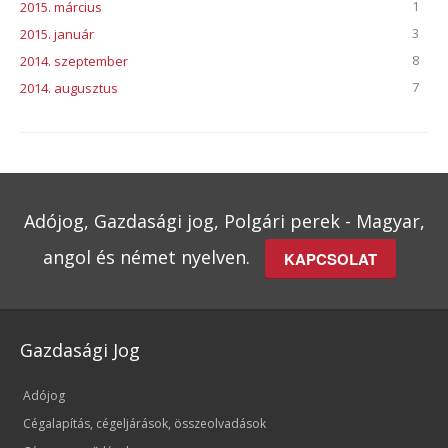
1
2015. március
3
2015. január
8
2014. szeptember
7
2014. augusztus
Adójog, Gazdasági jog, Polgári perek - Magyar,
angol és német nyelven.
KAPCSOLAT
Gazdasági Jog
Adójog
Cégalapítás, cégeljárások, összeolvadások