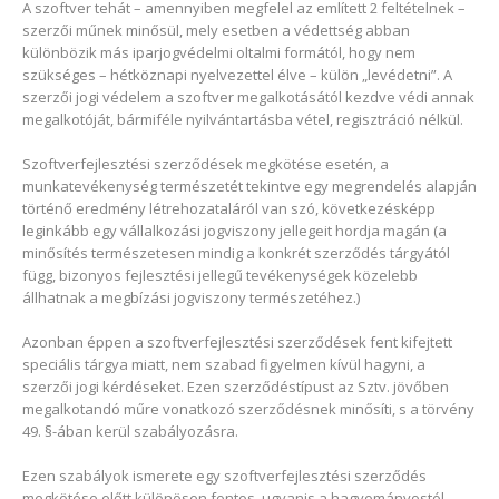
A szoftver tehát – amennyiben megfelel az említett 2 feltételnek –
szerzői műnek minősül, mely esetben a védettség abban
különbözik más iparjogvédelmi oltalmi formától, hogy nem
szükséges – hétköznapi nyelvezettel élve – külön „levédetni”. A
szerzői jogi védelem a szoftver megalkotásától kezdve védi annak
megalkotóját, bármiféle nyilvántartásba vétel, regisztráció nélkül.
Szoftverfejlesztési szerződések megkötése esetén, a
munkatevékenység természetét tekintve egy megrendelés alapján
történő eredmény létrehozataláról van szó, következésképp
leginkább egy vállalkozási jogviszony jellegeit hordja magán (a
minősítés természetesen mindig a konkrét szerződés tárgyától
függ, bizonyos fejlesztési jellegű tevékenységek közelebb
állhatnak a megbízási jogviszony természetéhez.)
Azonban éppen a szoftverfejlesztési szerződések fent kifejtett
speciális tárgya miatt, nem szabad figyelmen kívül hagyni, a
szerzői jogi kérdéseket. Ezen szerződéstípust az Sztv. jövőben
megalkotandó műre vonatkozó szerződésnek minősíti, s a törvény
49. §-ában kerül szabályozásra.
Ezen szabályok ismerete egy szoftverfejlesztési szerződés
megkötése előtt különösen fontos, ugyanis a hagyományostól