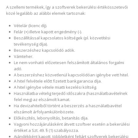
A szellemi termékek, így a szoftverek bekerülési értékösszetevői
közé legalább az alábbi elemek tartoznak:
Vételár (licenc díj).
Felár (+) illetve kapott engedmény (-).
Beszállítással kapcsolatos költségek (pl. közvetítési
tevékenység díja).
Beszerzéshez kapcsolódó adók.
Vámteher.
Le nem vonható előzetesen felszámított általános forgalmi
adó.
A beszerzéshez közvetlenül kapcsolódóan igénybe vett hitel.
A hitel felvétele előtt fizetett bankgarancia díja.
A hitel igénybe vétele miatti kezelési költség.
Használatba vételig terjedő időszakra (használatbavételnek
felel meg) az elszámolt kamat.
Ha devizahitelből történt a beszerzés a használatbavétel
elszámolt árfolyamkülönbözete.
Előkészítés, lebonyolítás, betanítás díja.
Vagyoni hozzájárulásként átvett szoftver esetén a bekerülési
értéket a Szt. 49. § (1) szabályozza.
Ajándékként kapott, többletként feltárt szoftverek bekerülési