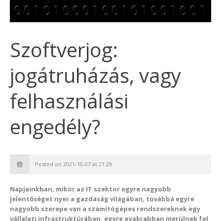
Szoftverjog:
jogátruházás, vagy
felhasználási
engedély?
Posted on 2021-10-07 at 21:29
Napjainkban, mikor az IT szektor egyre nagyobb
jelentőséget nyer a gazdaság világában, továbbá egyre
nagyobb szerepe van a számítógépes rendszereknek egy
vállalati infrastruktúrában, egyre gyakrabban merülnek fel