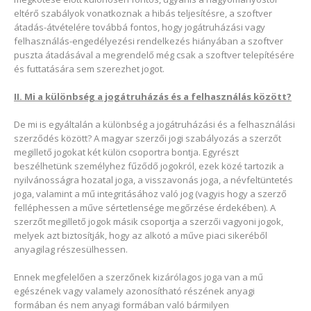
eltérő szabályok vonatkoznak a hibás teljesítésre, a szoftver
átadás-átvételére továbbá fontos, hogy jogátruházási vagy
felhasználás-engedélyezési rendelkezés hiányában a szoftver
puszta átadásával a megrendelő még csak a szoftver telepítésére
és futtatására sem szerezhet jogot.
II. Mi a különbség a jogátruházás és a felhasználás között?
De mi is egyáltalán a különbség a jogátruházási és a felhasználási
szerződés között? A magyar szerzői jogi szabályozás a szerzőt
megillető jogokat két külön csoportra bontja. Egyrészt
beszélhetünk személyhez fűződő jogokról, ezek közé tartozik a
nyilvánosságra hozatal joga, a visszavonás joga, a névfeltüntetés
joga, valamint a mű integritásához való jog (vagyis hogy a szerző
felléphessen a műve sértetlensége megőrzése érdekében). A
szerzőt megillető jogok másik csoportja a szerzői vagyoni jogok,
melyek azt biztosítják, hogy az alkotó a műve piaci sikeréből
anyagilag részesülhessen.
Ennek megfelelően a szerzőnek kizárólagos joga van a mű
egészének vagy valamely azonosítható részének anyagi
formában és nem anyagi formában való bármilyen