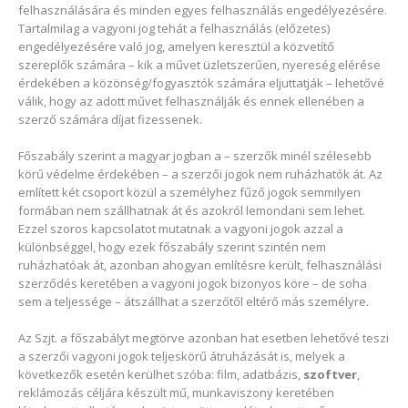
felhasználására és minden egyes felhasználás engedélyezésére.
Tartalmilag a vagyoni jog tehát a felhasználás (előzetes)
engedélyezésére való jog, amelyen keresztül a közvetítő
szereplők számára – kik a művet üzletszerűen, nyereség elérése
érdekében a közönség/fogyasztók számára eljuttatják – lehetővé
válik, hogy az adott művet felhasználják és ennek ellenében a
szerző számára díjat fizessenek.
Főszabály szerint a magyar jogban a – szerzők minél szélesebb
körű védelme érdekében – a szerzői jogok nem ruházhatók át. Az
említett két csoport közül a személyhez fűző jogok semmilyen
formában nem szállhatnak át és azokról lemondani sem lehet.
Ezzel szoros kapcsolatot mutatnak a vagyoni jogok azzal a
különbséggel, hogy ezek főszabály szerint szintén nem
ruházhatóak át, azonban ahogyan említésre került, felhasználási
szerződés keretében a vagyoni jogok bizonyos köre – de soha
sem a teljessége – átszállhat a szerzőtől eltérő más személyre.
Az Szjt. a főszabályt megtörve azonban hat esetben lehetővé teszi
a szerzői vagyoni jogok teljeskörű átruházását is, melyek a
következők esetén kerülhet szóba: film, adatbázis,
szoftver
,
reklámozás céljára készült mű, munkaviszony keretében