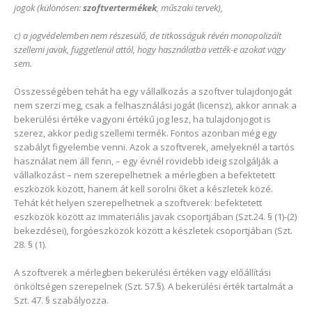
jogok (különösen:
szoftvertermékek
, műszaki tervek),
c) a jogvédelemben nem részesülő, de titkosságuk révén monopolizált
szellemi javak, függetlenül attól, hogy használatba vették-e azokat vagy
sem.
Összességében tehát ha egy vállalkozás a szoftver tulajdonjogát
nem szerzi meg, csak a felhasználási jogát (licensz), akkor annak a
bekerülési értéke vagyoni értékű jog lesz, ha tulajdonjogot is
szerez, akkor pedig szellemi termék. Fontos azonban még egy
szabályt figyelembe venni. Azok a szoftverek, amelyeknél a tartós
használat nem áll fenn, – egy évnél rövidebb ideig szolgálják a
vállalkozást – nem szerepelhetnek a mérlegben a befektetett
eszközök között, hanem át kell sorolni őket a készletek közé.
Tehát két helyen szerepelhetnek a szoftverek: befektetett
eszközök között az immateriális javak csoportjában (Szt.24. § (1)-(2)
bekezdései), forgóeszközök között a készletek csoportjában (Szt.
28. § (1).
A szoftverek a mérlegben bekerülési értéken vagy előállítási
önköltségen szerepelnek (Szt. 57.§). A bekerülési érték tartalmát a
Szt. 47. § szabályozza.