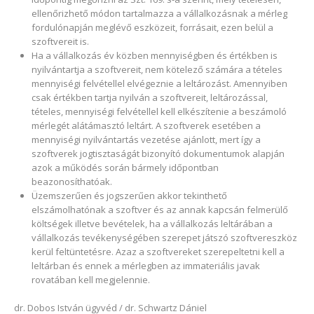
ellenőrizhető módon tartalmazza a vállalkozásnak a mérleg
fordulónapján meglévő eszközeit, forrásait, ezen belül a
szoftvereit is.
Ha a vállalkozás év közben mennyiségben és értékben is
nyilvántartja a szoftvereit, nem kötelező számára a tételes
mennyiségi felvétellel elvégeznie a leltározást. Amennyiben
csak értékben tartja nyilván a szoftvereit, leltározással,
tételes, mennyiségi felvétellel kell elkészítenie a beszámoló
mérlegét alátámasztó leltárt. A szoftverek esetében a
mennyiségi nyilvántartás vezetése ajánlott, mert így a
szoftverek jogtisztaságát bizonyító dokumentumok alapján
azok a működés során bármely időpontban
beazonosíthatóak.
Üzemszerűen és jogszerűen akkor tekinthető
elszámolhatónak a szoftver és az annak kapcsán felmerülő
költségek illetve bevételek, ha a vállalkozás leltárában a
vállalkozás tevékenységében szerepet játszó szoftvereszköz
kerül feltüntetésre. Azaz a szoftvereket szerepeltetni kell a
leltárban és ennek a mérlegben az immateriális javak
rovatában kell megjelennie.
dr. Dobos István ügyvéd / dr. Schwartz Dániel