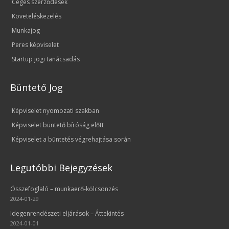
Céges szerződések
Követeléskezelés
Munkajog
Peres képviselet
Startup jogi tanácsadás
Büntető Jog
Képviselet nyomozati szakban
Képviselet büntető bíróság előtt
Képviselet a büntetés végrehajtása során
Legutóbbi Bejegyzések
Összefoglaló – munkaerő-kölcsönzés
2024-01-29
Idegenrendészeti eljárások – Áttekintés
2024-01-01