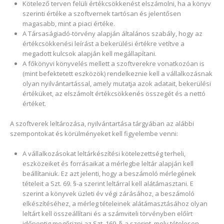
Kötelező terven felüli értékcsökkenést elszámolni, ha a könyv
szerinti értéke a szoftvernek tartósan és jelentősen
magasabb, mint a piaci értéke.
A Társaságiadó-törvény alapján általános szabály, hogy az
értékcsökkenési leírást a bekerülési értékre vetítve a
megadott kulcsok alapján kell megállapítani.
A főkönyvi könyvelés mellett a szoftverekre vonatkozóan is
(mint befektetett eszközök) rendelkeznie kell a vállalkozásnak
olyan nyilvántartással, amely mutatja azok adatait, bekerülési
értéküket, az elszámolt értékcsökkenés összegét és a nettó
értéket.
A szoftverek leltározása, nyilvántartása tárgyában az alábbi
szempontokat és körülményeket kell figyelembe venni:
A vállalkozásokat leltárkészítési kötelezettség terheli,
eszközeiket és forrásaikat a mérlegbe leltár alapján kell
beállítaniuk. Ez azt jelenti, hogy a beszámoló mérlegének
tételeit a Szt. 69. §-a szerint leltárral kell alátámasztani. E
szerint a könyvek üzleti év végi zárásához, a beszámoló
elkészítéséhez, a mérleg tételeinek alátámasztásához olyan
leltárt kell összeállítani és a számviteli törvényben előírt
időpontig megőrizni az Szt. 169. §-a szerint, mely tételesen,