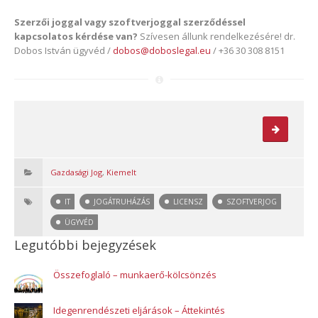
Szerzői joggal vagy szoftverjoggal szerződéssel
kapcsolatos kérdése van?
Szívesen állunk rendelkezésére! dr.
Dobos István ügyvéd /
dobos@doboslegal.eu
/ +36 30 308 8151
Gazdasági Jog
,
Kiemelt
IT
JOGÁTRUHÁZÁS
LICENSZ
SZOFTVERJOG
ÜGYVÉD
Legutóbbi bejegyzések
Összefoglaló – munkaerő-kölcsönzés
Idegenrendészeti eljárások – Áttekintés