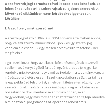
a szoftverek jogi természetével kapcsolatos kérdések. Le
lehet őket „védetni”? Lehet rajtuk tulajdont szerezni? A
következő cikkünkben ezen kérdéseket igyekezzük
körüljárni.
I. A szoftver, mint szerzői mű
A szerzői jogról szóló 1999. évi LXXVI. törvény értelmében ahhoz,
hogy valami szerzői műnek minősüljön – és így szerzői jogi
védelem alá essen – 2 együttesen érvényesülő feltételnek kell
megfelelnie.
Egyik ezek közül, hogy az alkotás kifejezésmódjának a szerző
szellemi tevékenységéből fakadó, egyéni, eredeti jelleggel kell
rendelkeznie, továbbá hogy a mű az irodalom, a tudomány, vagy a
művészet területére essen. Ezzel kapcsolatban az Szjt. tartalmaz
is egy példálózó felsorolást, amelyben kifejezetten rögzíti, hogy
szerzői műnek minősülhet a számítógépi programalkotás és a
hozzátartozó dokumentáció akár forráskódban, akár
tárgykódban, vagy más formában rögzített minden fajtája, ideértve
a felhasználói programot és az operációs rendszert is.