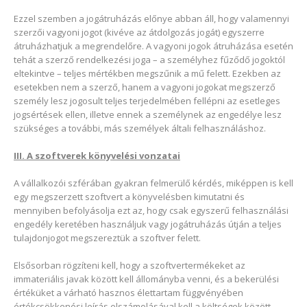
Ezzel szemben a jogátruházás előnye abban áll, hogy valamennyi
szerzői vagyoni jogot (kivéve az átdolgozás jogát) egyszerre
átruházhatjuk a megrendelőre. A vagyoni jogok átruházása esetén
tehát a szerző rendelkezési joga – a személyhez fűződő jogoktól
eltekintve – teljes mértékben megszűnik a mű felett. Ezekben az
esetekben nem a szerző, hanem a vagyoni jogokat megszerző
személy lesz jogosult teljes terjedelmében fellépni az esetleges
jogsértések ellen, illetve ennek a személynek az engedélye lesz
szükséges a további, más személyek általi felhasználáshoz.
III. A szoftverek könyvelési vonzatai
A vállalkozói szférában gyakran felmerülő kérdés, miképpen is kell
egy megszerzett szoftvert a könyvelésben kimutatni és
mennyiben befolyásolja ezt az, hogy csak egyszerű felhasználási
engedély keretében használjuk vagy jogátruházás útján a teljes
tulajdonjogot megszereztük a szoftver felett.
Elsősorban rögzíteni kell, hogy a szoftvertermékeket az
immateriális javak között kell állományba venni, és a bekerülési
értéküket a várható hasznos élettartam függvényében
értékcsökkenési leírás elszámolásával kell a költségek között