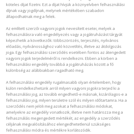
köteles díjat fizetni. Ezt a díjat hívjük a köznyelvben felhasználási
díjnak vagy jogdíjnak, melynek mértékében szabadon
állapodhatnak meg a felek.
Az említett szerzői vagyoni jogok nevesített esetei, melyek a
felhasználásra való engedélyezés vagy a jogátruházást tárgyát
képezhetik a következők: többszörözés, terjesztés, nyilvános
előadás, nyilvánossághoz való közvetítés, illetve az átdolgozás
joga. Egy felhasználási szerződés esetében fontos az átengedett
vagyoni jogok terjedelméről is rendelkezni. Ebben a körben a
felhasználási engedély továbbá a jogátruházás között a fő
különbség az alábbiakban ragadható meg.
A felhasználási engedély rugalmasabb olyan értelemben, hogy
külön rendelkezhetünk arról milyen vagyoni jogokra terjed ki a
felhasználási jog, az tovább engedhető-e másnak, kizárólagos-e a
felhasználási jog, milyen területre szól és milyen időtartamra. Ha a
szerződés nem jelöli meg azokat a felhasználási módokat,
amelyekre az engedély vonatkozik, illetve nem határozza meg a
felhasználás megengedett mértékét, az engedély a szerződés
céljának megvalósításához elengedhetetlenül szükséges
felhasználási módra és mértékre korlátozódik.