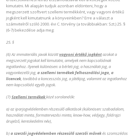
kimutatni. Mi alapján tudjuk azonban eldönteni, hogy a
megszerzett szoftvert szellemi termékként, vagy vagyoni értékű
jogként kell kimutatnunk a könyveinkben? Erre a választ a
számvitelről szóló 2000. évi C. törvény (a továbbiakban: Szt.) 25. §
(6-7) bekezdése adja meg:
25. §
(6) Az immateriális javak között
vagyoni értékű jogként
azokat a
megszerzett jogokat kell kimutatni, amelyek nem kapcsolódnak
ingatlanhoz. Ilyenek különösen: a bérleti jog, a használati jog, a
vagyonkezelői jog,
a szellemi termékek felhasználási joga, a
licencek
, továbbá a koncessziós jog, a játékjog, valamint az ingatlanhoz
nem kapcsolódó egyéb jogok.
(7)
Szellemi termékek
közé sorolandók:
a) az iparjogvédelemben részesülő alkotások (különösen: szabadalom,
használati minta, formatervezési minta, know-how, védjegy, földrajzi
árujelző, kereskedelmi név),
b)
a szerzői jogvédelemben részesülő szerzői művek
és szomszédos