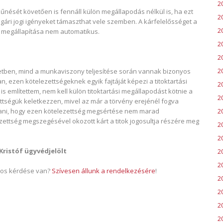
2
nését követően is fennáll külön megállapodás nélkül is, ha ezt
2
gári jogi igényeket támaszthat vele szemben. A kárfelelősséget a
2
ak megállapítása nem automatikus.
2
2
2
letben, mind a munkaviszony teljesítése során vannak bizonyos
, ezen kötelezettségeknek egyik fajtáját képezi a titoktartási
2
s említettem, nem kell külön titoktartási megállapodást kötnie a
2
ettségük keletkezzen, mivel az már a törvény erejénél fogva
20
rtani, hogy ezen kötelezettség megsértése nem marad
zettség megszegésével okozott kárt a titok jogosultja részére meg
2
2
Kristóf ügyvédjelölt
20
2
atos kérdése van?
Szívesen állunk a rendelkezésére
!
2
2
2
2