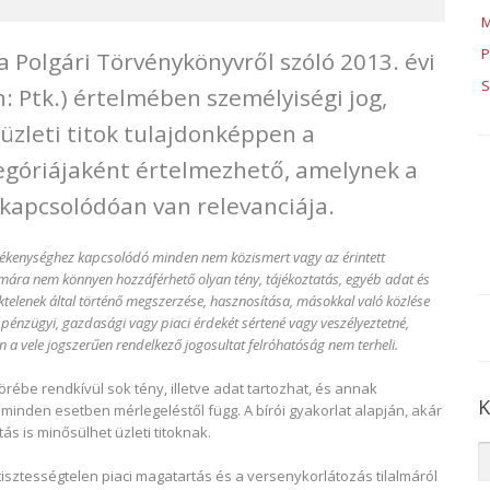
M
P
a Polgári Törvénykönyvről szóló 2013. évi
S
: Ptk.) értelmében személyiségi jog,
 üzleti titok tulajdonképpen a
egóriájaként értelmezhető, amelynek a
kapcsolódóan van relevanciája.
ékenységhez kapcsolódó minden nem közismert vagy az érintett
ára nem könnyen hozzáférhető olyan tény, tájékoztatás, egyéb adat és
téktelenek által történő megszerzése, hasznosítása, másokkal való közlése
 pénzügyi, gazdasági vagy piaci érdekét sértené vagy veszélyeztetné,
n a vele jogszerűen rendelkező jogosultat felróhatóság nem terheli.
 körébe rendkívül sok tény, illetve adat tartozhat, és annak
K
, minden esetben mérlegeléstől függ. A bírói gyakorlat alapján, akár
tás is minősülhet üzleti titoknak.
tisztességtelen piaci magatartás és a versenykorlátozás tilalmáról