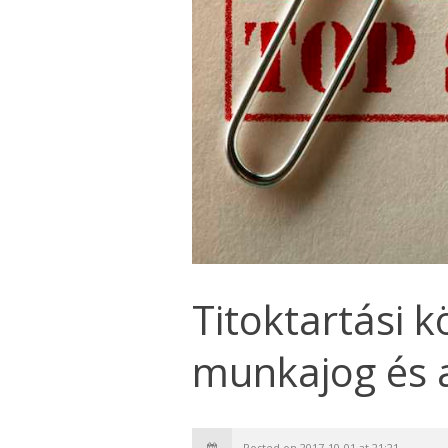
Titoktartási k
munkajog és a
Posted on 2017-10-01 at 21:21