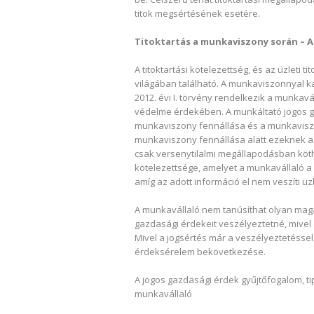
titok megsértésének esetére.
Titoktartás a munkaviszony során – 
A titoktartási kötelezettség, és az üzleti
világában található. A munkaviszonnyal 
2012. évi I. törvény rendelkezik a munka
védelme érdekében. A munkáltató jogos 
munkaviszony fennállása és a munkavisz
munkaviszony fennállása alatt ezeknek a
csak versenytilalmi megállapodásban köthet
kötelezettsége, amelyet a munkavállaló a
amíg az adott információ el nem veszíti üzlet
A munkavállaló nem tanúsíthat olyan maga
gazdasági érdekeit veszélyeztetné, mive
Mivel a jogsértés már a veszélyeztetésse
érdeksérelem bekövetkezése.
A jogos gazdasági érdek gyűjtőfogalom, t
munkavállaló