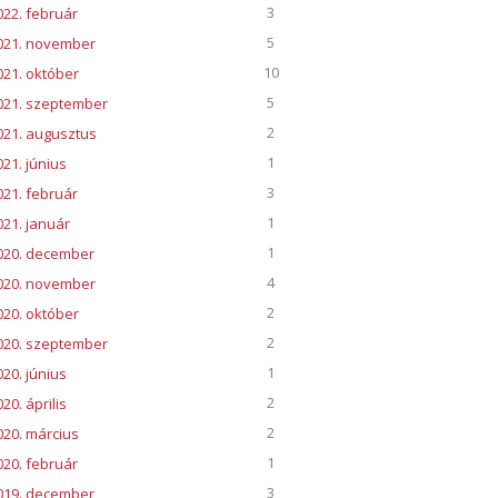
3
022. február
5
021. november
10
021. október
5
021. szeptember
2
021. augusztus
1
021. június
3
021. február
1
021. január
1
020. december
4
020. november
2
020. október
2
020. szeptember
1
020. június
2
20. április
2
020. március
1
020. február
3
019. december