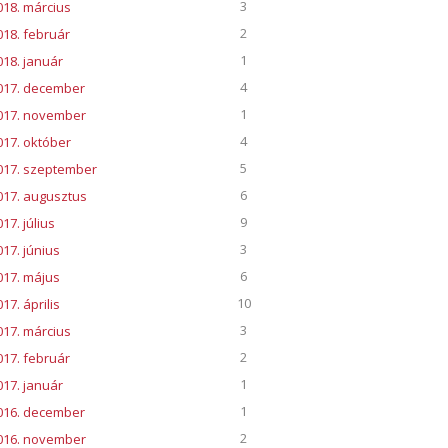
3
018. március
2
018. február
1
018. január
4
017. december
1
017. november
4
017. október
5
017. szeptember
6
017. augusztus
9
17. július
3
017. június
6
017. május
10
17. április
3
017. március
2
017. február
1
017. január
1
016. december
2
016. november