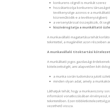
konkurens cégnél is munkát szerez
hozzátartozója konkurens társaságot a
tevékenysége azonos-e a munkáltató 
közreműködik-e a tevékenységben)
a versenytárssal összejátszik, őt segít
kiszivárogtatja a munkáltató üzlet
A munkavállaló magatartása tehát korlát
tekintettel, a magánélet azon részeiben 
A munkavállaló titoktartási köteleze
A munkáltató jogos gazdasági érdekeinek t
kötelezettségét, ami alapvetően két dologr
a munka során tudomásra jutott üzleti 
minden olyan adat, amely a munkakör
Láthatjuk tehát, hogy a munkaviszony sor
információ vonatkozásában érvényesül, m
tekintetében. Ezen többletkötelezettség jo
vezethető vissza.