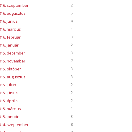
2
016. szeptember
5
016. augusztus
4
016. június
1
016. március
3
016. február
2
016. január
3
015. december
7
015. november
3
015. október
3
015. augusztus
2
15. július
2
015. június
2
15. április
1
015. március
3
015. január
8
014. szeptember