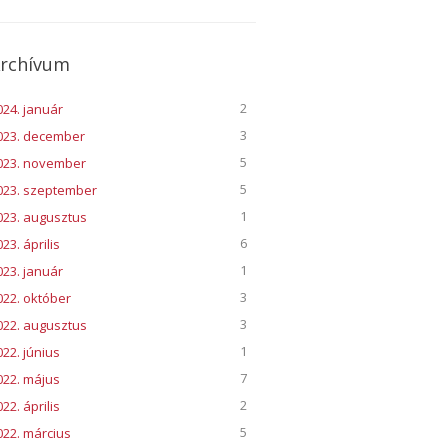
rchívum
2
024. január
3
023. december
5
023. november
5
023. szeptember
1
023. augusztus
6
23. április
1
023. január
3
022. október
3
022. augusztus
1
022. június
7
022. május
2
22. április
5
022. március