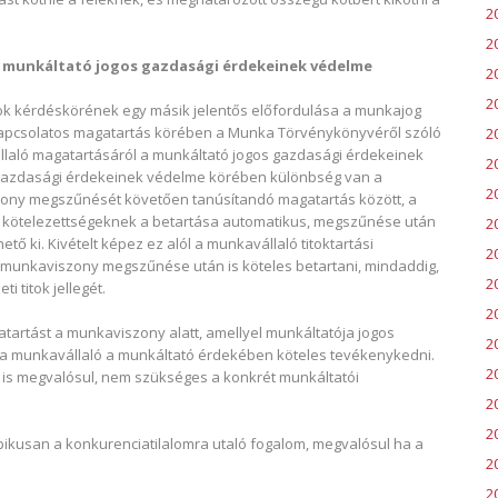
2
2
A munkáltató jogos gazdasági érdekeinek védelme
2
2
 titok kérdéskörének egy másik jelentős előfordulása a munkajog
kapcsolatos magatartás körében a Munka Törvénykönyvéről szóló
2
vállaló magatartásáról a munkáltató jogos gazdasági érdekeinek
2
gazdasági érdekeinek védelme körében különbség van a
2
ony megszűnését követően tanúsítandó magatartás között, a
 kötelezettségeknek a betartása automatikus, megszűnése után
2
ő ki. Kivételt képez ez alól a munkavállaló titoktartási
2
 munkaviszony megszűnése után is köteles betartani, mindaddig,
2
i titok jellegét.
2
tartást a munkaviszony alatt, amellyel munkáltatója jogos
2
l a munkavállaló a munkáltató érdekében köteles tevékenykedni.
2
l is megvalósul, nem szükséges a konkrét munkáltatói
20
2
ipikusan a konkurenciatilalomra utaló fogalom, megvalósul ha a
2
2