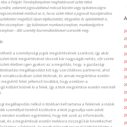
n
tilos a Polgári Törvénykönyvben meghatározott üzleti titkot
ználni, valamint jogosulatlanul mással közölni vagy nyilvánosságra
megszerzésének minősül az is, ha az üzleti titkot a jogosult hozzájárulása
A
üzletkötést megelőző olyan tájékoztatást, tárgyalást és ajánlattételt is,
almi viszonyban – így különösen munkaviszonyban, munkavégzésre
szonyban – álló személy közreműködésével szerezték meg.
2
2
ói
2
síthető a személyiségi jogok megsértésének szankciói, így akár
2
z üzleti titok megsértésével okozott kár nagyságát nehéz, sőt szinte
2
üzleti életben igen gyakori az a megoldás, hogy a gazdasági
20
a titoktartási megállapodást köt egy szerződéses partnerrel, ahol
jük vonatkozásában üzleti titoknak, és annak megsértése esetén
2
t megsértő felet. Jellemző továbbá, hogy ezekben a
2
kötbért kötnek ki a felek, így a titok megsértése esetén nem kell
2
.
2
ogi megállapodás nélkül is titokban kell tartania a feleknek a másik
2
dik személlyel történő közlésére a titok jogosultja nem adott
20
m minden esetben egyértelmű, hogy mik azok az információk,
oznak, és a megsértésük esetén mekkora összegű kár következhet
2
ást kötnie a feleknek, és meghatározott összegű kötbért kikötni a