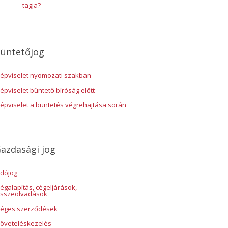
tagja?
üntetőjog
épviselet nyomozati szakban
épviselet büntető bíróság előtt
épviselet a büntetés végrehajtása során
azdasági jog
dójog
égalapítás, cégeljárások,
sszeolvadások
éges szerződések
öveteléskezelés