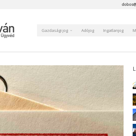
dobos@
Gazdasági jog
Adójog
Ingatlanjog
M
L