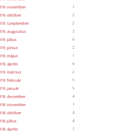
1
019. november
2
019. október
2
019. szeptember
3
019. augusztus
6
19. július
2
019. június
1
019. május
6
19. április
2
019. március
5
019. február
5
019. január
4
018. december
1
018. november
4
018. október
4
18. július
1
18. április