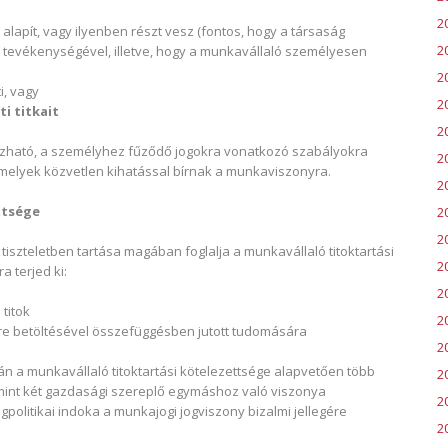
2
lapít, vagy ilyenben részt vesz (fontos, hogy a társaság
2
tevékenységével, illetve, hogy a munkavállaló személyesen
2
i, vagy
2
i titkait
20
ozható, a személyhez fűződő jogokra vonatkozó szabályokra
2
amelyek közvetlen kihatással bírnak a munkaviszonyra.
2
ttsége
20
2
iszteletben tartása magában foglalja a munkavállaló titoktartási
2
a terjed ki:
2
titok
2
e betöltésével összefüggésben jutott tudomására
2
án a munkavállaló titoktartási kötelezettsége alapvetően több
2
int két gazdasági szereplő egymáshoz való viszonya
20
gpolitikai indoka a munkajogi jogviszony bizalmi jellegére
20