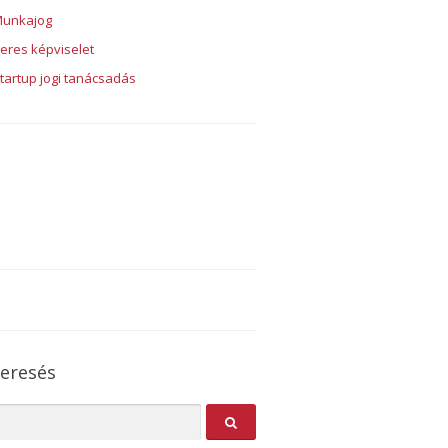
unkajog
eres képviselet
tartup jogi tanácsadás
eresés