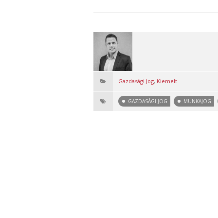
Gazdasági Jog
,
Kiemelt
GAZDASÁGI JOG
MUNKAJOG