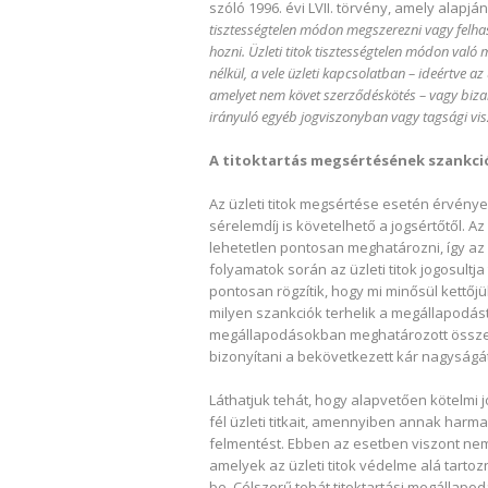
szóló 1996. évi LVII. törvény, amely alapjá
tisztességtelen módon megszerezni vagy felhas
hozni. Üzleti titok tisztességtelen módon való 
nélkül, a vele üzleti kapcsolatban – ideértve az 
amelyet nem követ szerződéskötés – vagy biz
irányuló egyéb jogviszonyban vagy tagsági vi
A titoktartás megsértésének szankci
Az üzleti titok megsértése esetén érvénye
sérelemdíj is követelhető a jogsértőtől. A
lehetetlen pontosan meghatározni, így az 
folyamatok során az üzleti titok jogosultj
pontosan rögzítik, hogy mi minősül kettő
milyen szankciók terhelik a megállapodás
megállapodásokban meghatározott összegű 
bizonyítani a bekövetkezett kár nagyságát
Láthatjuk tehát, hogy alapvetően kötelmi j
fél üzleti titkait, amennyiben annak harma
felmentést. Ebben az esetben viszont ne
amelyek az üzleti titok védelme alá tart
be. Célszerű tehát titoktartási megállapod