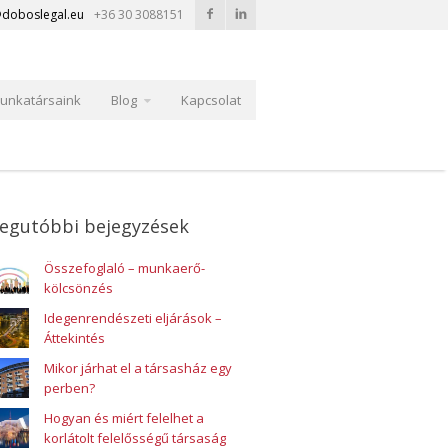
doboslegal.eu
+36 30 3088151
unkatársaink
Blog
Kapcsolat
egutóbbi bejegyzések
Összefoglaló – munkaerő-
kölcsönzés
Idegenrendészeti eljárások –
Áttekintés
Mikor járhat el a társasház egy
perben?
Hogyan és miért felelhet a
korlátolt felelősségű társaság