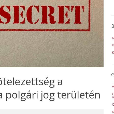
B
K
K
K
G
ötelezettség a
A
 polgári jog területén
C
ö
C
K