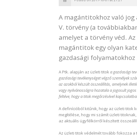
A magántitokhoz való jog 
V. törvény (a továbbiakban
amelyet a törvény véd. Az
magántitok egy olyan kat
gazdasági folyamatokhoz 
A Ptk. alapján az üzleti titok
a gazdasági tev
gazdasági tevékenységet végző személyek szám
az azokból készült összeállítás, amelynek ille
vagy nyilvánosságra hozatala a jogosult jogos
feltéve, hogy a titok megőrzésével kapcsolatba
A definícióból kitűnik, hogy az üzleti titok
megítélése, hogy mi számít üzleti titoknak
az aktuális ügyfélkörről készített összeállí
Az üzleti titok védelmét tovább fokozza a 