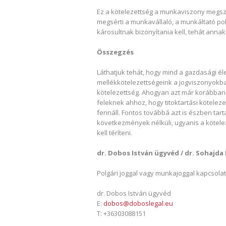
Ez a kötelezettség a munkaviszony megszű
megsérti a munkavállaló, a munkáltató pol
károsultnak bizonyítania kell, tehát ann
Összegzés
Láthatjuk tehát, hogy mind a gazdasági é
mellékkötelezettségeink a jogviszonyokban
kötelezettség. Ahogyan azt már korábban i
feleknek ahhoz, hogy titoktartási kötelez
fennáll. Fontos továbbá azt is észben ta
következmények nélküli, ugyanis a kötele
kell téríteni.
dr. Dobos István ügyvéd / dr. Sohajda 
Polgári joggal vagy munkajoggal kapcsol
dr. Dobos István ügyvéd
E:
dobos@doboslegal.eu
T: +36303088151