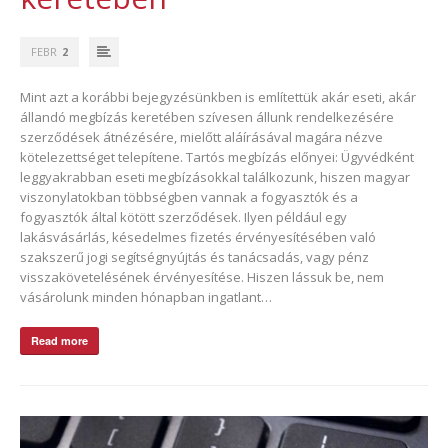
FEBR
2
Mint azt a korábbi bejegyzésünkben is említettük akár eseti, akár
állandó megbízás keretében szívesen állunk rendelkezésére
szerződések átnézésére, mielőtt aláírásával magára nézve
kötelezettséget telepítene. Tartós megbízás előnyei: Ügyvédként
leggyakrabban eseti megbízásokkal találkozunk, hiszen magyar
viszonylatokban többségben vannak a fogyasztók és a
fogyasztók által kötött szerződések. Ilyen például egy
lakásvásárlás, késedelmes fizetés érvényesítésében való
szakszerű jogi segítségnyújtás és tanácsadás, vagy pénz
visszakövetelésének érvényesítése. Hiszen lássuk be, nem
vásárolunk minden hónapban ingatlant…
Read more