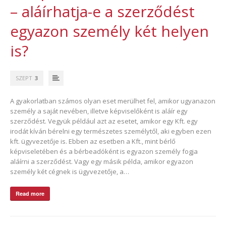
– aláírhatja-e a szerződést
egyazon személy két helyen
is?
SZEPT
3
A gyakorlatban számos olyan eset merülhet fel, amikor ugyanazon
személy a saját nevében, illetve képviselőként is aláír egy
szerződést. Vegyük például azt az esetet, amikor egy Kft. egy
irodát kíván bérelni egy természetes személytől, aki egyben ezen
kft. ügyvezetője is. Ebben az esetben a Kft., mint bérlő
képviseletében és a bérbeadóként is egyazon személy fogja
aláírni a szerződést. Vagy egy másik példa, amikor egyazon
személy két cégnek is ügyvezetője, a…
Read more