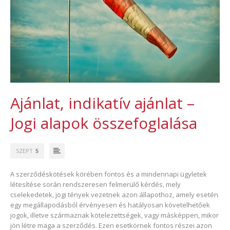
Ajánlat, indikatív ajánlat –
Jogi alapok összefoglalása
SZEPT
5
A szerződéskötések körében fontos és a mindennapi ügyletek
létesítése során rendszeresen felmerülő kérdés, mely
cselekedetek, jogi tények vezetnek azon állapothoz, amely esetén
egy megállapodásból érvényesen és hatályosan követelhetőek
jogok, illetve származnak kötelezettségek, vagy másképpen, mikor
jön létre maga a szerződés. Ezen esetkörnek fontos részei azon