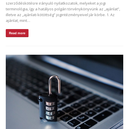
szerződéskötésre irányuló nyilatkozatok, melyeket a jogi
terminológia, így a hatályos polgári törvénykönyvünk az „ajánlat”,
illetve az „ajánlati kötöttség” jogintézményeivel jár körbe. 1. Az
ajánlat, mint…
Read more