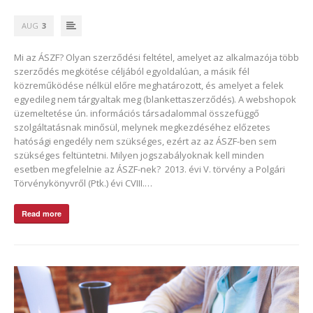
AUG
3
Mi az ÁSZF? Olyan szerződési feltétel, amelyet az alkalmazója több
szerződés megkötése céljából egyoldalúan, a másik fél
közreműködése nélkül előre meghatározott, és amelyet a felek
egyedileg nem tárgyaltak meg (blankettaszerződés). A webshopok
üzemeltetése ún. információs társadalommal összefüggő
szolgáltatásnak minősül, melynek megkezdéséhez előzetes
hatósági engedély nem szükséges, ezért az az ÁSZF-ben sem
szükséges feltüntetni. Milyen jogszabályoknak kell minden
esetben megfelelnie az ÁSZF-nek? 2013. évi V. törvény a Polgári
Törvénykönyvről (Ptk.) évi CVIII.…
Read more