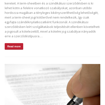
kereteit. A term-sheetben és a szindikátusi szerződésben is ki
lehet kötni a felekre vonatkozó szabályokat, azonban utóbbi
hordozza magában a tényleges kikényszeríthetőség lehetőségét,
mert a term-sheet jogi kötőerővel nem rendelkezik, így csak
egyfajta szándéknyilatkozatként funkcionál. A szindikátusi
szerződésben leírt szolgáltatások teljesítését ellenben követelheti
a jogosult a kötelezettől, mivel a kötelmi jog szabályai irányadók
erre a szerződéstípusra.…
Read more