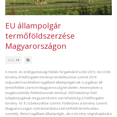
EU állampolgár
termőföldszerzése
Magyarországon
AUG
14
A mező- és erdőgazdasági földek forgalmáról szóló 2013. évi CXXII.
törvény (Földforgalmi törvény) rendelkezései szerint 2014
májusától kezdődően tagállami állampolgárnak is jogában áll
termőföldet szerezni Magyarország területén. Amennyiben a
magánszemély földművesnek minősül, 300 hektárnyi föld
tulajdonjogának megszerzésére van lehetőség a Földforgalmi
törvény 16. § (1) bekezdése szerint. Földműves a törvény szerint:
Magyarországon nyilvántartásba vett belföldi természetes
személy, illetve tagállami állampolgár, aki e törvény végrehajtására