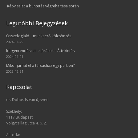
Képviselet a büntetés végrehajtása során
Legutóbbi Bejegyzések
Összefoglaló – munkaerő-kölcsönzés
2024-01-29
Idegenrendészeti eljárások – Áttekintés
2024-01-01
Mikor járhat el a társasház egy perben?
2023-12-31
Kapcsolat
dr. Dobos István ügyvéd
Székhely:
1117 Budapest,
Völgycsillag utca 4. 6. 2.
Aliroda: