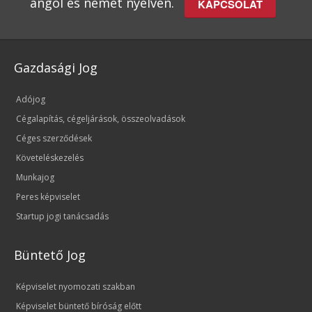
angol és német nyelven.
KAPCSOLAT
Gazdasági Jog
Adójog
Cégalapítás, cégeljárások, összeolvadások
Céges szerződések
Követeléskezelés
Munkajog
Peres képviselet
Startup jogi tanácsadás
Büntető Jog
Képviselet nyomozati szakban
Képviselet büntető bíróság előtt