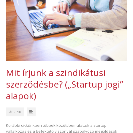
Mit írjunk a szindikátusi
szerződésbe? („Startup jogi”
alapok)
ÁPR
18
Korábbi cikkünkben többek között bemutattuk a startup
vállalkozás és a befektető viszonyát szabályozó megoldások