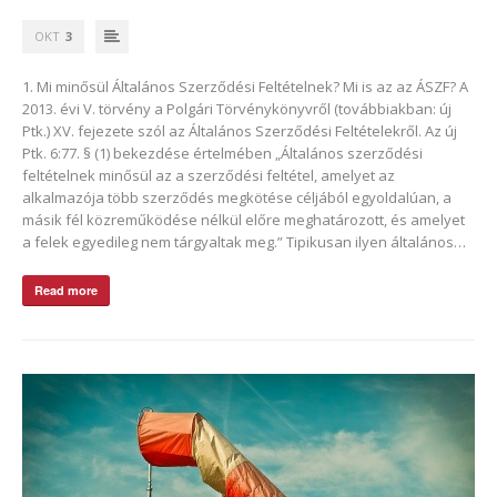
OKT
3
1. Mi minősül Általános Szerződési Feltételnek? Mi is az az ÁSZF? A
2013. évi V. törvény a Polgári Törvénykönyvről (továbbiakban: új
Ptk.) XV. fejezete szól az Általános Szerződési Feltételekről. Az új
Ptk. 6:77. § (1) bekezdése értelmében „Általános szerződési
feltételnek minősül az a szerződési feltétel, amelyet az
alkalmazója több szerződés megkötése céljából egyoldalúan, a
másik fél közreműködése nélkül előre meghatározott, és amelyet
a felek egyedileg nem tárgyaltak meg.” Tipikusan ilyen általános…
Read more