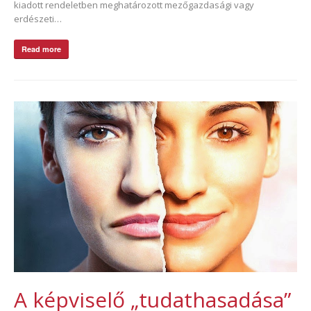
kiadott rendeletben meghatározott mezőgazdasági vagy
erdészeti…
Read more
A képviselő „tudathasadása”