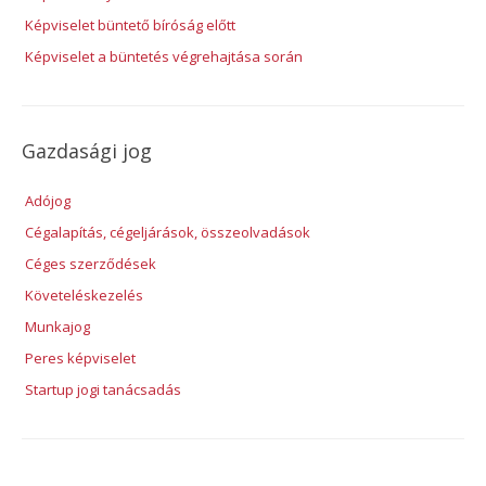
Képviselet büntető bíróság előtt
Képviselet a büntetés végrehajtása során
Gazdasági jog
Adójog
Cégalapítás, cégeljárások, összeolvadások
Céges szerződések
Követeléskezelés
Munkajog
Peres képviselet
Startup jogi tanácsadás